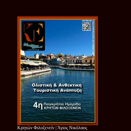
Κρητών Φιλοξενείν | Άγιος Νικόλαος