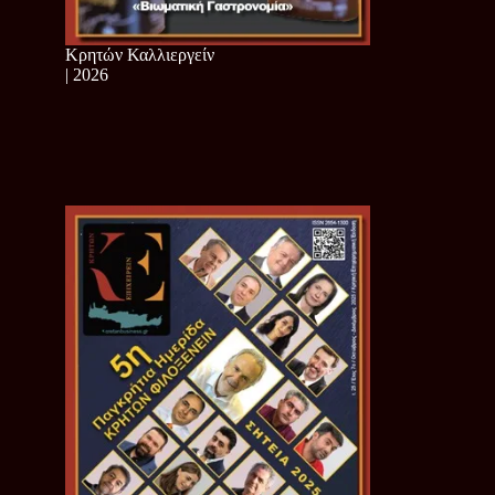
Κρητών Καλλιεργείν
| 2026