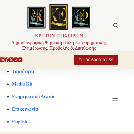
Μετάβαση
στο
περιεχόμενο
ΚΡΗΤΩΝ ΕΠΙΧΕΙΡΕΙΝ
Δημοσιογραφική Ψηφιακή Πύλη Επιχειρηματικής
Ενημέρωσης, Προβολής & Δικτύωσης
Τ: +30 6909101159
Ταυτότητα
Media Kit
Ενημερωτικό Δελτίο
Επικοινωνία
English