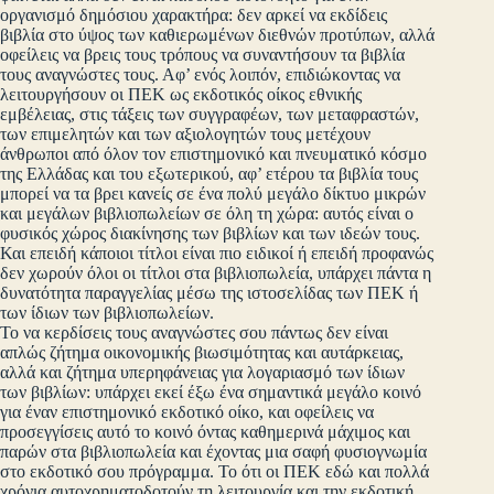
οργανισμό δημόσιου χαρακτήρα: δεν αρκεί να εκδίδεις
βιβλία στο ύψος των καθιερωμένων διεθνών προτύπων, αλλά
οφείλεις να βρεις τους τρόπους να συναντήσουν τα βιβλία
τους αναγνώστες τους. Αφ’ ενός λοιπόν, επιδιώκοντας να
λειτουργήσουν οι ΠΕΚ ως εκδοτικός οίκος εθνικής
εμβέλειας, στις τάξεις των συγγραφέων, των μεταφραστών,
των επιμελητών και των αξιολογητών τους μετέχουν
άνθρωποι από όλον τον επιστημονικό και πνευματικό κόσμο
της Ελλάδας και του εξωτερικού, αφ’ ετέρου τα βιβλία τους
μπορεί να τα βρει κανείς σε ένα πολύ μεγάλο δίκτυο μικρών
και μεγάλων βιβλιοπωλείων σε όλη τη χώρα: αυτός είναι ο
φυσικός χώρος διακίνησης των βιβλίων και των ιδεών τους.
Και επειδή κάποιοι τίτλοι είναι πιο ειδικοί ή επειδή προφανώς
δεν χωρούν όλοι οι τίτλοι στα βιβλιοπωλεία, υπάρχει πάντα η
δυνατότητα παραγγελίας μέσω της ιστοσελίδας των ΠΕΚ ή
των ίδιων των βιβλιοπωλείων.
Το να κερδίσεις τους αναγνώστες σου πάντως δεν είναι
απλώς ζήτημα οικονομικής βιωσιμότητας και αυτάρκειας,
αλλά και ζήτημα υπερηφάνειας για λογαριασμό των ίδιων
των βιβλίων: υπάρχει εκεί έξω ένα σημαντικά μεγάλο κοινό
για έναν επιστημονικό εκδοτικό οίκο, και οφείλεις να
προσεγγίσεις αυτό το κοινό όντας καθημερινά μάχιμος και
παρών στα βιβλιοπωλεία και έχοντας μια σαφή φυσιογνωμία
στο εκδοτικό σου πρόγραμμα. Το ότι οι ΠΕΚ εδώ και πολλά
χρόνια αυτοχρηματοδοτούν τη λειτουργία και την εκδοτική