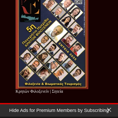
Κρητών Φιλοξενείν | Σητεία
Hide Ads for Premium Members by Subscribing
Copyright © 2026 - Cretan Business | Κρητών Επιχειρείν