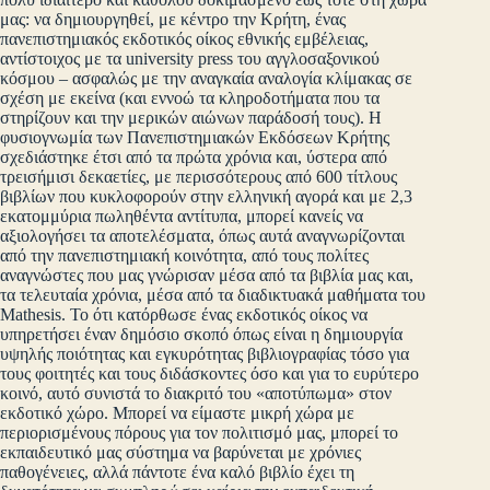
μας: να δημιουργηθεί, με κέντρο την Κρήτη, ένας
πανεπιστημιακός εκδοτικός οίκος εθνικής εμβέλειας,
αντίστοιχος με τα university press του αγγλοσαξονικού
κόσμου – ασφαλώς με την αναγκαία αναλογία κλίμακας σε
σχέση με εκείνα (και εννοώ τα κληροδοτήματα που τα
στηρίζουν και την μερικών αιώνων παράδοσή τους). Η
φυσιογνωμία των Πανεπιστημιακών Εκδόσεων Κρήτης
σχεδιάστηκε έτσι από τα πρώτα χρόνια και, ύστερα από
τρεισήμισι δεκαετίες, με περισσότερους από 600 τίτλους
βιβλίων που κυκλοφορούν στην ελληνική αγορά και με 2,3
εκατομμύρια πωληθέντα αντίτυπα, μπορεί κανείς να
αξιολογήσει τα αποτελέσματα, όπως αυτά αναγνωρίζονται
από την πανεπιστημιακή κοινότητα, από τους πολίτες
αναγνώστες που μας γνώρισαν μέσα από τα βιβλία μας και,
τα τελευταία χρόνια, μέσα από τα διαδικτυακά μαθήματα του
Mathesis. Το ότι κατόρθωσε ένας εκδοτικός οίκος να
υπηρετήσει έναν δημόσιο σκοπό όπως είναι η δημιουργία
υψηλής ποιότητας και εγκυρότητας βιβλιογραφίας τόσο για
τους φοιτητές και τους διδάσκοντες όσο και για το ευρύτερο
κοινό, αυτό συνιστά το διακριτό του «αποτύπωμα» στον
εκδοτικό χώρο. Μπορεί να είμαστε μικρή χώρα με
περιορισμένους πόρους για τον πολιτισμό μας, μπορεί το
εκπαιδευτικό μας σύστημα να βαρύνεται με χρόνιες
παθογένειες, αλλά πάντοτε ένα καλό βιβλίο έχει τη