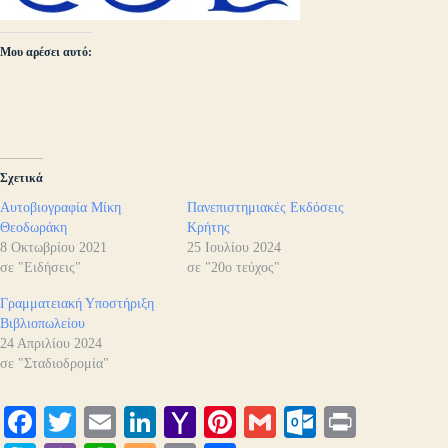
Μου αρέσει αυτό:
Σχετικά
Αυτοβιογραφία Μίκη
Πανεπιστημιακές Εκδόσεις
Θεοδωράκη
Κρήτης
8 Οκτωβρίου 2021
25 Ιουλίου 2024
σε "Ειδήσεις"
σε "20ο τεύχος"
Γραμματειακή Υποστήριξη
Βιβλιοπωλείου
24 Απριλίου 2024
σε "Σταδιοδρομία"
Fa
T
E
Li
Y
Pi
G
O
Pr