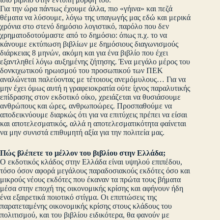
Για την ώρα πάντως έχουμε άλλα, πιο «γήινα» και πεζά
θέματα να λύσουμε, λόγω της υπαγωγής μας εδώ και μερικά
χρόνια στο στενό δημόσιο λογιστικό, παρόλο που δεν
χρηματοδοτούμαστε από το δημόσιο: όπως π.χ. το να
κάνουμε εκτύπωση βιβλίων με δημόσιους διαγωνισμούς
διάρκειας 8 μηνών, ακόμη και για ένα βιβλίο που έχει
εξαντληθεί λόγω αυξημένης ζήτησης. Ένα μεγάλο μέρος του
δονκιχωτικού ηρωισμού του προσωπικού των ΠΕΚ
αναλώνεται παλεύοντας με τέτοιους ανεμόμυλους… Για να
μην έχει όμως αυτή η γραφειοκρατία ούτε ίχνος παραλυτικής
επίδρασης στον εκδοτικό οίκο, χρειάζεται να θυσιάσουμε
ανθρώπους και ώρες, ανθρωποώρες. Προσπαθούμε να
αποδεικνύουμε διαρκώς ότι για να επιτύχεις πρέπει να είσαι
και αποτελεσματικός, αλλά η αποτελεσματικότητα φαίνεται
να μην συνιστά επιθυμητή αξία για την πολιτεία μας.
Πώς βλέπετε το μέλλον του βιβλίου στην Ελλάδα;
Ο εκδοτικός κλάδος στην Ελλάδα είναι υψηλού επιπέδου,
τόσο όσον αφορά μεγάλους παραδοσιακούς εκδότες όσο και
μικρούς νέους εκδότες που έκαναν τα πρώτα τους βήματα
μέσα στην εποχή της οικονομικής κρίσης και αφήνουν ήδη
ένα εξαιρετικά ποιοτικό στίγμα. Οι επιπτώσεις της
παρατεταμένης οικονομικής κρίσης στους κλάδους του
πολιτισμού, και του βιβλίου ειδικότερα, θα φανούν με