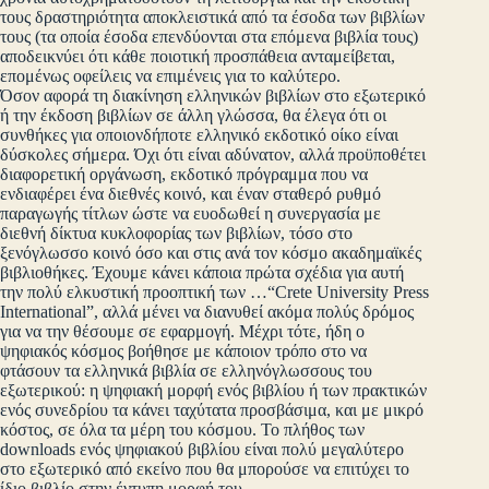
τους δραστηριότητα αποκλειστικά από τα έσοδα των βιβλίων
τους (τα οποία έσοδα επενδύονται στα επόμενα βιβλία τους)
αποδεικνύει ότι κάθε ποιοτική προσπάθεια ανταμείβεται,
επομένως οφείλεις να επιμένεις για το καλύτερο.
Όσον αφορά τη διακίνηση ελληνικών βιβλίων στο εξωτερικό
ή την έκδοση βιβλίων σε άλλη γλώσσα, θα έλεγα ότι οι
συνθήκες για οποιονδήποτε ελληνικό εκδοτικό οίκο είναι
δύσκολες σήμερα. Όχι ότι είναι αδύνατον, αλλά προϋποθέτει
διαφορετική οργάνωση, εκδοτικό πρόγραμμα που να
ενδιαφέρει ένα διεθνές κοινό, και έναν σταθερό ρυθμό
παραγωγής τίτλων ώστε να ευοδωθεί η συνεργασία με
διεθνή δίκτυα κυκλοφορίας των βιβλίων, τόσο στο
ξενόγλωσσο κοινό όσο και στις ανά τον κόσμο ακαδημαϊκές
βιβλιοθήκες. Έχουμε κάνει κάποια πρώτα σχέδια για αυτή
την πολύ ελκυστική προοπτική των …“Crete University Press
International”, αλλά μένει να διανυθεί ακόμα πολύς δρόμος
για να την θέσουμε σε εφαρμογή. Μέχρι τότε, ήδη ο
ψηφιακός κόσμος βοήθησε με κάποιον τρόπο στο να
φτάσουν τα ελληνικά βιβλία σε ελληνόγλωσσους του
εξωτερικού: η ψηφιακή μορφή ενός βιβλίου ή των πρακτικών
ενός συνεδρίου τα κάνει ταχύτατα προσβάσιμα, και με μικρό
κόστος, σε όλα τα μέρη του κόσμου. Το πλήθος των
downloads ενός ψηφιακού βιβλίου είναι πολύ μεγαλύτερο
στο εξωτερικό από εκείνο που θα μπορούσε να επιτύχει το
ίδιο βιβλίο στην έντυπη μορφή του.