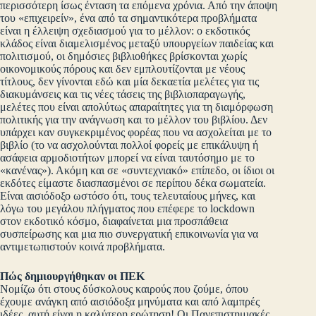
περισσότερη ίσως ένταση τα επόμενα χρόνια. Από την άποψη
του «επιχειρείν», ένα από τα σημαντικότερα προβλήματα
είναι η έλλειψη σχεδιασμού για το μέλλον: ο εκδοτικός
κλάδος είναι διαμελισμένος μεταξύ υπουργείων παιδείας και
πολιτισμού, οι δημόσιες βιβλιοθήκες βρίσκονται χωρίς
οικονομικούς πόρους και δεν εμπλουτίζονται με νέους
τίτλους, δεν γίνονται εδώ και μία δεκαετία μελέτες για τις
διακυμάνσεις και τις νέες τάσεις της βιβλιοπαραγωγής,
μελέτες που είναι απολύτως απαραίτητες για τη διαμόρφωση
πολιτικής για την ανάγνωση και το μέλλον του βιβλίου. Δεν
υπάρχει καν συγκεκριμένος φορέας που να ασχολείται με το
βιβλίο (το να ασχολούνται πολλοί φορείς με επικάλυψη ή
ασάφεια αρμοδιοτήτων μπορεί να είναι ταυτόσημο με το
«κανένας»). Ακόμη και σε «συντεχνιακό» επίπεδο, οι ίδιοι οι
εκδότες είμαστε διασπασμένοι σε περίπου δέκα σωματεία.
Είναι αισιόδοξο ωστόσο ότι, τους τελευταίους μήνες, και
λόγω του μεγάλου πλήγματος που επέφερε το lockdown
στον εκδοτικό κόσμο, διαφαίνεται μια προσπάθεια
συσπείρωσης και μια πιο συνεργατική επικοινωνία για να
αντιμετωπιστούν κοινά προβλήματα.
Πώς δημιουργήθηκαν οι ΠΕΚ
Νομίζω ότι στους δύσκολους καιρούς που ζούμε, όπου
έχουμε ανάγκη από αισιόδοξα μηνύματα και από λαμπρές
ιδέες, αυτή είναι η καλύτερη ερώτηση! Οι Πανεπιστημιακές