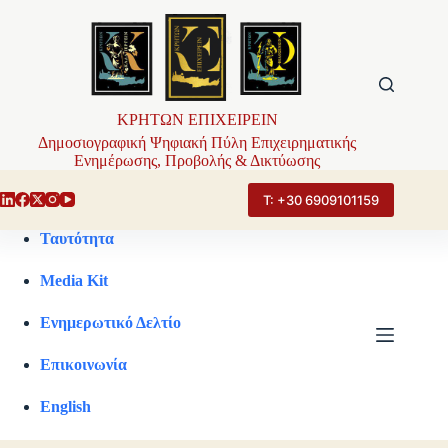
Μετάβαση
στο
περιεχόμενο
ΚΡΗΤΩΝ ΕΠΙΧΕΙΡΕΙΝ
Δημοσιογραφική Ψηφιακή Πύλη Επιχειρηματικής
Ενημέρωσης, Προβολής & Δικτύωσης
Τ: +30 6909101159
Ταυτότητα
Media Kit
Ενημερωτικό Δελτίο
Επικοινωνία
English