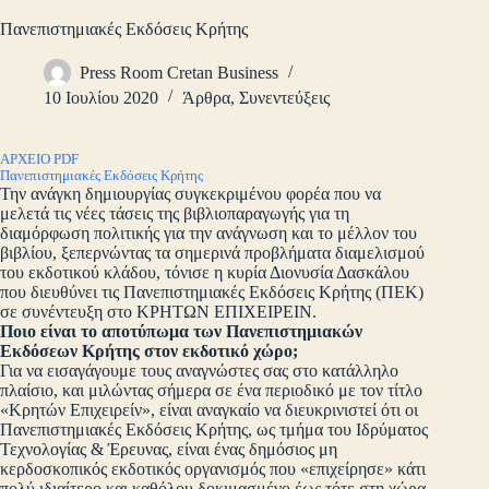
Πανεπιστημιακές Εκδόσεις Κρήτης
Press Room Cretan Business
10 Ιουλίου 2020
Άρθρα
,
Συνεντεύξεις
ΑΡΧΕΙΟ PDF
Πανεπιστημιακές Εκδόσεις Κρήτης
Την ανάγκη δημιουργίας συγκεκριμένου φορέα που να
μελετά τις νέες τάσεις της βιβλιοπαραγωγής για τη
διαμόρφωση πολιτικής για την ανάγνωση και το μέλλον του
βιβλίου, ξεπερνώντας τα σημερινά προβλήματα διαμελισμού
του εκδοτικού κλάδου, τόνισε η κυρία Διονυσία Δασκάλου
που διευθύνει τις Πανεπιστημιακές Εκδόσεις Κρήτης (ΠΕΚ)
σε συνέντευξη στο ΚΡΗΤΩΝ ΕΠΙΧΕΙΡΕΙΝ.
Ποιο είναι το αποτύπωμα των Πανεπιστημιακών
Εκδόσεων Κρήτης στον εκδοτικό χώρο;
Για να εισαγάγουμε τους αναγνώστες σας στο κατάλληλο
πλαίσιο, και μιλώντας σήμερα σε ένα περιοδικό με τον τίτλο
«Κρητών Επιχειρείν», είναι αναγκαίο να διευκρινιστεί ότι οι
Πανεπιστημιακές Εκδόσεις Κρήτης, ως τμήμα του Ιδρύματος
Τεχνολογίας & Έρευνας, είναι ένας δημόσιος μη
κερδοσκοπικός εκδοτικός οργανισμός που «επιχείρησε» κάτι
πολύ ιδιαίτερο και καθόλου δοκιμασμένο έως τότε στη χώρα