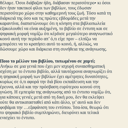
θέλαμε. Όσοι διάβαζαν ήδη, διάβασαν περισσότερο• κι όσοι
δεν ήταν τακτικοί φίλοι των βιβλίων, τους έδωσαν
περισσότερο χώρο στην καθημερινή τους ζωή. Τόσο κατά τη
διάρκειά της όσο και τις πρώτες εβδομάδες μετά την
καραντίνα, διαπιστώνουμε ότι η κίνηση στα βιβλιοπωλεία
εξακολουθεί να είναι αυξημένη, το βιβλίο σε έντυπη και σε
ψηφιακή μορφή νομίζω ότι κέρδισε μεγαλύτερο αναγνωστικό
κοινό αυτή την περίοδο απ’ ό,τι είχε πριν – ελπίζω να
μπορέσει να το κρατήσει αυτό το κοινό, ή, αλλιώς, να
δώσουμε χώρο και διάρκεια στη συνήθεια της ανάγνωσης.
Ποιο το μέλλον του βιβλίου, τυπωμένου σε χαρτί;
Ανήκω σε μια γενιά που έχει μεν ισχυρή συναισθηματική
σχέση με το έντυπο βιβλίο, αλλά ταυτόχρονα αναγνωρίζει ότι
η ψηφιακή μορφή των βιβλίων έχει αμέτρητες δυνατότητες,
κυρίως σε ό,τι αφορά την διά βίου εκπαίδευση και την
έρευνα, αλλά και την πρόσβαση ευρύτερου κοινού στη
γνώση. Η εμπειρία της ανάγνωσης από το έντυπο νομίζω ότι,
για κάποιες γενιές μετά από τη δική μου, δεν θα εκλείψει
ούτε θα αντικατασταθεί από κάτι άλλο, γι’ αυτό και δεν
φοβάμαι την …εξαφάνιση του εντύπου. Ίσα-ίσα, θεωρώ ότι
το ψηφιακό βιβλίο συμπληρώνει, διευρύνει και τελικά
ενισχύει το έντυπο.