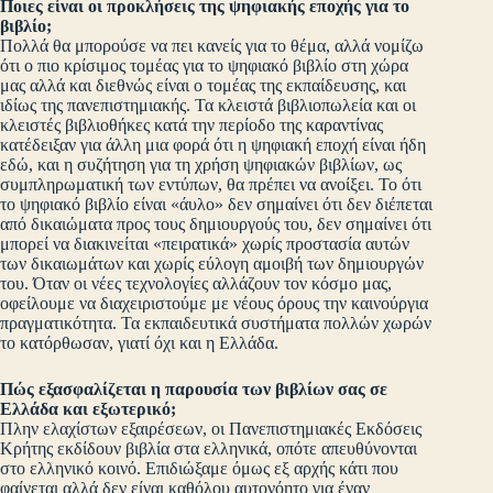
Ποιες είναι οι προκλήσεις της ψηφιακής εποχής για το
βιβλίο;
Πολλά θα μπορούσε να πει κανείς για το θέμα, αλλά νομίζω
ότι ο πιο κρίσιμος τομέας για το ψηφιακό βιβλίο στη χώρα
μας αλλά και διεθνώς είναι ο τομέας της εκπαίδευσης, και
ιδίως της πανεπιστημιακής. Τα κλειστά βιβλιοπωλεία και οι
κλειστές βιβλιοθήκες κατά την περίοδο της καραντίνας
κατέδειξαν για άλλη μια φορά ότι η ψηφιακή εποχή είναι ήδη
εδώ, και η συζήτηση για τη χρήση ψηφιακών βιβλίων, ως
συμπληρωματική των εντύπων, θα πρέπει να ανοίξει. Το ότι
το ψηφιακό βιβλίο είναι «άυλο» δεν σημαίνει ότι δεν διέπεται
από δικαιώματα προς τους δημιουργούς του, δεν σημαίνει ότι
μπορεί να διακινείται «πειρατικά» χωρίς προστασία αυτών
των δικαιωμάτων και χωρίς εύλογη αμοιβή των δημιουργών
του. Όταν οι νέες τεχνολογίες αλλάζουν τον κόσμο μας,
οφείλουμε να διαχειριστούμε με νέους όρους την καινούργια
πραγματικότητα. Τα εκπαιδευτικά συστήματα πολλών χωρών
το κατόρθωσαν, γιατί όχι και η Ελλάδα.
Πώς εξασφαλίζεται η παρουσία των βιβλίων σας σε
Ελλάδα και εξωτερικό;
Πλην ελαχίστων εξαιρέσεων, οι Πανεπιστημιακές Εκδόσεις
Κρήτης εκδίδουν βιβλία στα ελληνικά, οπότε απευθύνονται
στο ελληνικό κοινό. Επιδιώξαμε όμως εξ αρχής κάτι που
φαίνεται αλλά δεν είναι καθόλου αυτονόητο για έναν