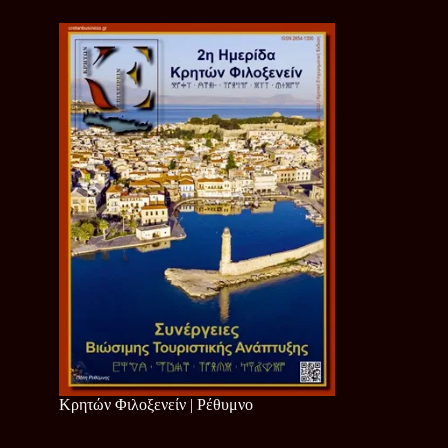
Κρητών Φιλοξενείν | Ρέθυμνο