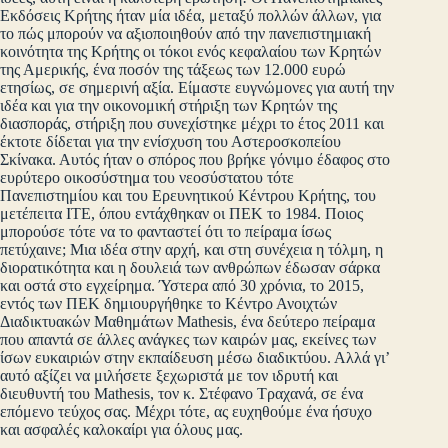
Εκδόσεις Κρήτης ήταν μία ιδέα, μεταξύ πολλών άλλων, για
το πώς μπορούν να αξιοποιηθούν από την πανεπιστημιακή
κοινότητα της Κρήτης οι τόκοι ενός κεφαλαίου των Κρητών
της Αμερικής, ένα ποσόν της τάξεως των 12.000 ευρώ
ετησίως, σε σημερινή αξία. Είμαστε ευγνώμονες για αυτή την
ιδέα και για την οικονομική στήριξη των Κρητών της
διασποράς, στήριξη που συνεχίστηκε μέχρι το έτος 2011 και
έκτοτε δίδεται για την ενίσχυση του Αστεροσκοπείου
Σκίνακα. Αυτός ήταν ο σπόρος που βρήκε γόνιμο έδαφος στο
ευρύτερο οικοσύστημα του νεοσύστατου τότε
Πανεπιστημίου και του Ερευνητικού Κέντρου Κρήτης, του
μετέπειτα ΙΤΕ, όπου εντάχθηκαν οι ΠΕΚ το 1984. Ποιος
μπορούσε τότε να το φανταστεί ότι το πείραμα ίσως
πετύχαινε; Μια ιδέα στην αρχή, και στη συνέχεια η τόλμη, η
διορατικότητα και η δουλειά των ανθρώπων έδωσαν σάρκα
και οστά στο εγχείρημα. Ύστερα από 30 χρόνια, το 2015,
εντός των ΠΕΚ δημιουργήθηκε το Κέντρο Ανοιχτών
Διαδικτυακών Μαθημάτων Mathesis, ένα δεύτερο πείραμα
που απαντά σε άλλες ανάγκες των καιρών μας, εκείνες των
ίσων ευκαιριών στην εκπαίδευση μέσω διαδικτύου. Αλλά γι’
αυτό αξίζει να μιλήσετε ξεχωριστά με τον ιδρυτή και
διευθυντή του Mathesis, τον κ. Στέφανο Τραχανά, σε ένα
επόμενο τεύχος σας. Μέχρι τότε, ας ευχηθούμε ένα ήσυχο
και ασφαλές καλοκαίρι για όλους μας.