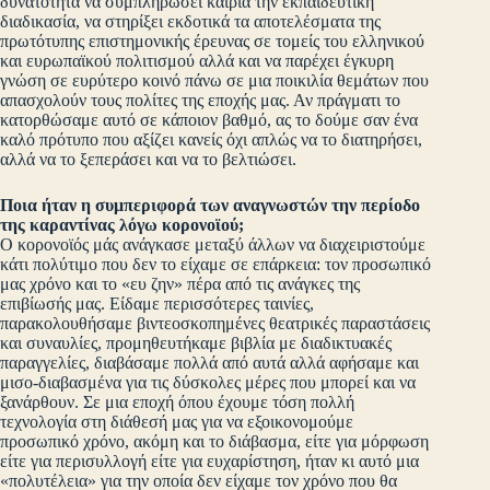
δυνατότητα να συμπληρώσει καίρια την εκπαιδευτική
διαδικασία, να στηρίξει εκδοτικά τα αποτελέσματα της
πρωτότυπης επιστημονικής έρευνας σε τομείς του ελληνικού
και ευρωπαϊκού πολιτισμού αλλά και να παρέχει έγκυρη
γνώση σε ευρύτερο κοινό πάνω σε μια ποικιλία θεμάτων που
απασχολούν τους πολίτες της εποχής μας. Αν πράγματι το
κατορθώσαμε αυτό σε κάποιον βαθμό, ας το δούμε σαν ένα
καλό πρότυπο που αξίζει κανείς όχι απλώς να το διατηρήσει,
αλλά να το ξεπεράσει και να το βελτιώσει.
Ποια ήταν η συμπεριφορά των αναγνωστών την περίοδο
της καραντίνας λόγω κορονοϊού;
Ο κορονοϊός μάς ανάγκασε μεταξύ άλλων να διαχειριστούμε
κάτι πολύτιμο που δεν το είχαμε σε επάρκεια: τον προσωπικό
μας χρόνο και το «ευ ζην» πέρα από τις ανάγκες της
επιβίωσής μας. Είδαμε περισσότερες ταινίες,
παρακολουθήσαμε βιντεοσκοπημένες θεατρικές παραστάσεις
και συναυλίες, προμηθευτήκαμε βιβλία με διαδικτυακές
παραγγελίες, διαβάσαμε πολλά από αυτά αλλά αφήσαμε και
μισο-διαβασμένα για τις δύσκολες μέρες που μπορεί και να
ξανάρθουν. Σε μια εποχή όπου έχουμε τόση πολλή
τεχνολογία στη διάθεσή μας για να εξοικονομούμε
προσωπικό χρόνο, ακόμη και το διάβασμα, είτε για μόρφωση
είτε για περισυλλογή είτε για ευχαρίστηση, ήταν κι αυτό μια
«πολυτέλεια» για την οποία δεν είχαμε τον χρόνο που θα