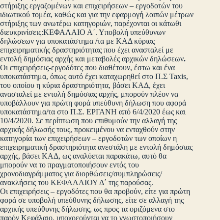
στήριξης εργαζομένων και επιχειρήσεων – εργοδοτών του
ιδιωτικού τομέα, καθώς και για την εφαρμογή λοιπών μέτρων
στήριξης των ανωτέρω κατηγοριών, παρέχονται οι κάτωθι
διευκρινίσεις:ΚΕΦΑΛΑΙΟ Α΄. Υποβολή υπεύθυνων
δηλώσεων για υποκατάστημα /τα με ΚΑΔ κύριας
επιχειρηματικής δραστηριότητας που έχει ανασταλεί με
εντολή δημόσιας αρχής και μεταβολές αρχικών δηλώσεων
.
Οι επιχειρήσεις-εργοδότες που διαθέτουν, έστω και ένα
υποκατάστημα, όπως αυτό έχει καταχωρηθεί στο Π.Σ Taxis,
του οποίου η κύρια δραστηριότητα, βάσει ΚΑΔ, έχει
ανασταλεί με εντολή δημόσιας αρχής, μπορούν πλέον να
υποβάλλουν για πρώτη φορά υπεύθυνη δήλωση που αφορά
υποκατάστημα/τα στο Π.Σ. ΕΡΓΑΝΗ από 6/4/2020 έως και
10/4/2020. Σε περίπτωση που επιθυμούν την αλλαγή της
αρχικής δήλωσής τους, προκειμένου να ενταχθούν στην
κατηγορία των επιχειρήσεων – εργοδοτών των οποίων η
επιχειρηματική δραστηριότητα ανεστάλη με εντολή δημόσιας
αρχής, βάσει ΚΑΔ, ως αναλύεται παρακάτω, αυτό θα
μπορούν να το πραγματοποιήσουν εντός του
χρονοδιαγράμματος για διορθώσεις/συμπληρώσεις/
ανακλήσεις του ΚΕΦΑΛΑΙΟΥ Δ΄ της παρούσας.
Οι επιχειρήσεις – εργοδότες που θα προβούν, είτε για πρώτη
φορά σε υποβολή υπεύθυνης δήλωσης, είτε σε αλλαγή της
αρχικής υπεύθυνης δήλωσης, ως προς τα οριζόμενα στο
παρόν Κεφάλαιο, υποχρεούνται να το γνωστοποιήσουν