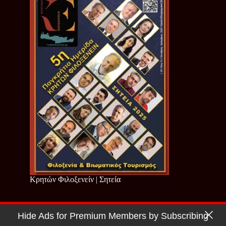
Κρητών Φιλοξενείν | Σητεία
Hide Ads for Premium Members by Subscribing
Copyright © 2026 - Cretan Business | Κρητών Επιχειρείν