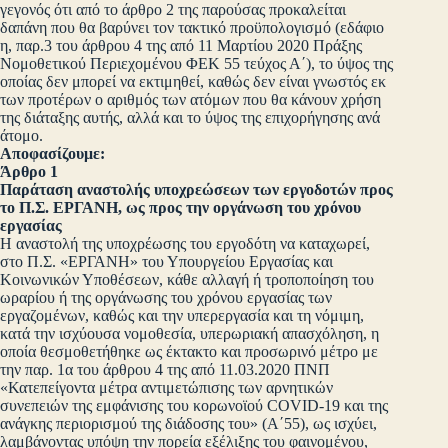
γεγονός ότι από το άρθρο 2 της παρούσας προκαλείται
δαπάνη που θα βαρύνει τον τακτικό προϋπολογισμό (εδάφιο
η, παρ.3 του άρθρου 4 της από 11 Μαρτίου 2020 Πράξης
Νομοθετικού Περιεχομένου ΦΕΚ 55 τεύχος Α΄), το ύψος της
οποίας δεν μπορεί να εκτιμηθεί, καθώς δεν είναι γνωστός εκ
των προτέρων ο αριθμός των ατόμων που θα κάνουν χρήση
της διάταξης αυτής, αλλά και το ύψος της επιχορήγησης ανά
άτομο.
Aποφασίζουμε:
Άρθρο 1
Παράταση αναστολής υποχρεώσεων των εργοδοτών προς
το Π.Σ. ΕΡΓΑΝΗ, ως προς την οργάνωση του χρόνου
εργασίας
Η αναστολή της υποχρέωσης του εργοδότη να καταχωρεί,
στο Π.Σ. «ΕΡΓΑΝΗ» του Υπουργείου Εργασίας και
Κοινωνικών Υποθέσεων, κάθε αλλαγή ή τροποποίηση του
ωραρίου ή της οργάνωσης του χρόνου εργασίας των
εργαζομένων, καθώς και την υπερεργασία και τη νόμιμη,
κατά την ισχύουσα νομοθεσία, υπερωριακή απασχόληση, η
οποία θεσμοθετήθηκε ως έκτακτο και προσωρινό μέτρο με
την παρ. 1α του άρθρου 4 της από 11.03.2020 ΠΝΠ
«Κατεπείγοντα μέτρα αντιμετώπισης των αρνητικών
συνεπειών της εμφάνισης του κορωνοϊού COVID-19 και της
ανάγκης περιορισμού της διάδοσης του» (Α΄55), ως ισχύει,
λαμβάνοντας υπόψη την πορεία εξέλιξης του φαινομένου,