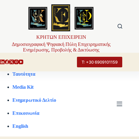
Μετάβαση
στο
περιεχόμενο
ΚΡΗΤΩΝ ΕΠΙΧΕΙΡΕΙΝ
Δημοσιογραφική Ψηφιακή Πύλη Επιχειρηματικής
Ενημέρωσης, Προβολής & Δικτύωσης
Τ: +30 6909101159
Ταυτότητα
Media Kit
Ενημερωτικό Δελτίο
Επικοινωνία
English