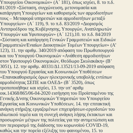
Υπουργείου Οικονομικών» (Α΄ 181), όπως ισχύει, 8. το π.δ.
81/2019 «Σύσταση, συγχώνευση, μετονομασία και
κατάργηση Υπουργείων και καθορισμός των αρμοδιοτήτων
τους – Μεταφορά υπηρεσιών και αρμοδιοτήτων μεταξύ
Υπουργείων» (Α΄ 119), 9. το π.δ. 83/2019 «Διορισμός
Αντιπροέδρου της Κυβέρνησης, Υπουργών, Αναπληρωτών
Υπουργών και Υφυπουργών» (Α΄ 121),10. το π.δ. 84/2019
«Σύσταση και κατάργηση Γενικών Γραμματειών και Ειδικών
Γραμματειών/Ενιαίων Διοικητικών Τομέων Υπουργείων» (Α’
123), 11. την αριθμ. 340/2019 απόφαση του Πρωθυπουργού
και του Υπουργού Οικονομικών «Ανάθεση αρμοδιοτήτων
στον Υφυπουργό Οικονομικών, Θεόδωρο Σκυλακάκη» (Β’
3051), 12. την αριθμ. 40331/Δ1.13521/13-09-2019 απόφαση
του Υπουργού Εργασίας και Κοινωνικών Υποθέσεων
«Επανακαθορισμός όρων ηλεκτρονικής υποβολής εντύπων
αρμοδιότητας ΣΕΠΕ και ΟΑΕΔ» (Β΄ 3520), όπως
τροποποιήθηκε και ισχύει, 13. την υπ’ αριθμ
οικ.14368/865/06-04-2020 εισήγηση του Προϊσταμένου της
Γενικής Δ/νσης Οικονομικών Υπηρεσιών του Υπουργείου
Εργασίας και Κοινωνικών Υποθέσεων, 14. την επιτακτική
ανάγκη στήριξης εργαζομένων επιχειρήσεων-εργοδοτών του
ιδιωτικού τομέα και τη συνεχή ανάγκη λήψης έκτακτων και
προσωρινών μέτρων της πολιτείας για την αντιμετώπιση και
τον περιορισμό της διάδοσης του κορωνοϊού COVID-19,
καθώς και την πορεία εξέλιξης του φαινομένου, 15. το