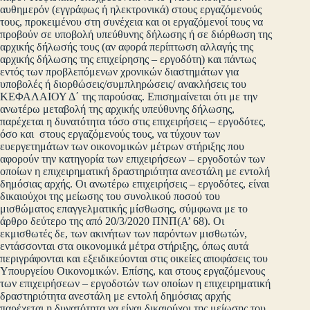
αυθημερόν (εγγράφως ή ηλεκτρονικά) στους εργαζόμενούς
τους, προκειμένου στη συνέχεια και οι εργαζόμενοί τους να
προβούν σε υποβολή υπεύθυνης δήλωσης ή σε διόρθωση της
αρχικής δήλωσής τους (αν αφορά περίπτωση αλλαγής της
αρχικής δήλωσης της επιχείρησης – εργοδότη) και πάντως
εντός των προβλεπόμενων χρονικών διαστημάτων για
υποβολές ή διορθώσεις/συμπληρώσεις/ ανακλήσεις του
ΚΕΦΑΛΑΙΟΥ Δ΄ της παρούσας. Επισημαίνεται ότι με την
ανωτέρω μεταβολή της αρχικής υπεύθυνης δήλωσης,
παρέχεται η δυνατότητα τόσο στις επιχειρήσεις – εργοδότες,
όσο και στους εργαζόμενούς τους, να τύχουν των
ευεργετημάτων των οικονομικών μέτρων στήριξης που
αφορούν την κατηγορία των επιχειρήσεων – εργοδοτών των
οποίων η επιχειρηματική δραστηριότητα ανεστάλη με εντολή
δημόσιας αρχής. Οι ανωτέρω επιχειρήσεις – εργοδότες, είναι
δικαιούχοι της μείωσης του συνολικού ποσού του
μισθώματος επαγγελματικής μίσθωσης, σύμφωνα με το
άρθρο δεύτερο της από 20/3/2020 ΠΝΠ(Α’ 68). Οι
εκμισθωτές δε, των ακινήτων των παρόντων μισθωτών,
εντάσσονται στα οικονομικά μέτρα στήριξης, όπως αυτά
περιγράφονται και εξειδικεύονται στις οικείες αποφάσεις του
Υπουργείου Οικονομικών. Επίσης, και στους εργαζόμενους
των επιχειρήσεων – εργοδοτών των οποίων η επιχειρηματική
δραστηριότητα ανεστάλη με εντολή δημόσιας αρχής
παρέχεται η δυνατότητα να είναι δικαιούχοι της μείωσης του