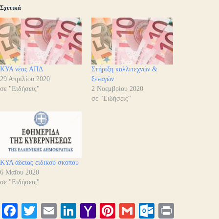
Σχετικά
ΚΥΑ νέας ΑΠΔ
Στήριξη καλλιτεχνών &
29 Απριλίου 2020
ξεναγών
σε "Ειδήσεις"
2 Νοεμβρίου 2020
σε "Ειδήσεις"
ΚΥΑ άδειας ειδικού σκοπού
6 Μαΐου 2020
σε "Ειδήσεις"
Fa
T
E
Li
Y
Pi
G
O
Pr