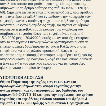
συνολικού ποσού του μισθώματος της κύριας κατοικίας,
σύμφωνα με το άρθρο δεύτερο της από 20/3/2020 ΠΝΠ(Α’
68). Σημειώνεται ότι οι επιχειρήσεις-εργοδότες, πριν προβούν
στην ανωτέρω μεταβολή και ενταχθούν στην κατηγορία των
επιχειρήσεων των οποίων η επιχειρηματική δραστηριότητα
ανεστάλη με εντολή δημόσιας αρχής, θα πρέπει να λάβουν
υπόψη ότι η μεταβολή αυτή επιφέρει την αναστολή των
συμβάσεων εργασίας όλων των εργαζομένων τους από
15.3.2020 μέχρι 30/4/2020, εκτός και αν τους έχει επιτραπεί
από το Υπουργείο Οικονομικών να δραστηριοποιηθούν σε
επιχειρηματικές δραστηριότητες, βάσει ΚΑΔ, στις οποίες
επιτρέπεται να απασχολούν προσωπικό, όπως στην
περίπτωση της εστίασης (εστιατόρια, καφετέριες κτλ), για τις
υπηρεσίες διανομής φαγητού ή καφέ κτλ κατ’ οίκον (delivery
ή take away) ή του λιανικού εμπορίου για τις υπηρεσίες
ηλεκτρονικού εμπορίου (e-shops).
ΥΠΟΥΡΓΙΚΗ ΑΠΟΦΑΣΗ
Θέμα: Παράταση της ισχύος των έκτακτων και
προσωρινών μέτρων στην αγορά εργασίας για την
αντιμετώπιση και τον περιορισμό της διάδοσης του
κορωνοϊού COVID-19 ως προς την οργάνωση του χρόνου
εργασίας και της άδειας ειδικού σκοπού του άρθρου 4
της από 11.03.2020 Πράξης Νομοθετικού Περιεχομένου