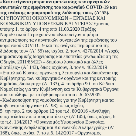
«Κατεπείγοντα μέτρα αντιμετώπισης των αρνητικών
συνεπειών της εμφάνισης του κορωνοϊού COVID-19 και
της ανάγκης περιορισμού της διάδοσης του», (Α’ 55).
ΟΙ ΥΠΟΥΡΓΟΙ ΟΙΚΟΝΟΜΙΚΩΝ – ΕΡΓΑΣΙΑΣ ΚΑΙ
ΚΟΙΝΩΝΙΚΩΝ ΥΠΟΘΕΣΕΩΝ ΚΑΙ ΥΓΕΙΑΣ Έχοντας
υπόψη: 1. το άρθρο 4 της από 11.03.2020 Πράξης
Νομοθετικού Περιεχομένου «Κατεπείγοντα μέτρα
αντιμετώπισης των αρνητικών συνεπειών της εμφάνισης του
κορωνοϊού COVID-19 και της ανάγκης περιορισμού της
διάδοσης του» (Α΄ 55) ως ισχύει. 2. τον ν. 4270/2014 «Αρχές
δημοσιονομικής διαχείρισης και εποπτείας (ενσωμάτωση της
Οδηγίας 2011/85/ΕΕ) – δημόσιο λογιστικό και άλλες
διατάξεις» (Α΄ 143), όπως ισχύουν, 3. τον ν. 4622/2019
«Επιτελικό Κράτος: οργάνωση, λειτουργία και διαφάνεια της
Κυβέρνησης, των κυβερνητικών οργάνων και της κεντρικής
δημόσιας διοίκησης» (Α΄ 133), 4. το άρθρο 90 του Κώδικα
Νομοθεσίας για την Κυβέρνηση και τα Κυβερνητικά Όργανα,
που κυρώθηκε με το άρθρο πρώτο του π.δ. 63/2005
«Κωδικοποίηση της νομοθεσίας για την Κυβέρνηση και τα
κυβερνητικά όργανα» (Α΄ 98), όπως ισχύει,
5. την παρ. 2 του άρθρου 12 του π.δ. 80/2016 «Ανάληψη
υποχρεώσεων από τους διατάκτες» (Α’ 145), όπως ισχύει, 6.
το π.δ. 134/2017 «Οργανισμός Υπουργείου Εργασίας,
Κοινωνικής Ασφάλισης και Κοινωνικής Αλληλεγγύης» (Α’
168), όπως ισχύει, 7. το π.δ. 142/2017 «Οργανισμός