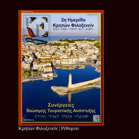
Κρητών Φιλοξενείν | Ρέθυμνο