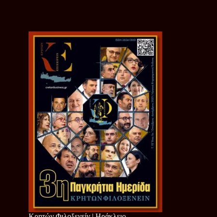
Κρητών Φιλοξενείν | Ηράκλειο