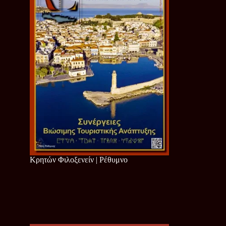
Κρητών Φιλοξενείν | Ρέθυμνο