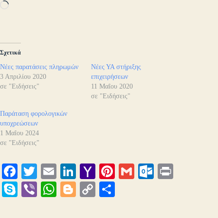
Loading…
Σχετικά
Νέες παρατάσεις πληρωμών
Νέες ΥΑ στήριξης
3 Απριλίου 2020
επιχειρήσεων
σε "Ειδήσεις"
11 Μαΐου 2020
σε "Ειδήσεις"
Παράταση φορολογικών
υποχρεώσεων
1 Μαΐου 2024
σε "Ειδήσεις"
Fa
T
E
Li
Y
Pi
G
O
Pr
ce
wi
m
nk
ah
nt
m
ut
in
S
Vi
W
Bl
C
Μ
bo
tte
ail
ed
oo
er
ail
lo
t
ky
be
ha
og
op
οι
ok
r
In
M
es
ok