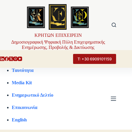
Μετάβαση
στο
περιεχόμενο
ΚΡΗΤΩΝ ΕΠΙΧΕΙΡΕΙΝ
Δημοσιογραφική Ψηφιακή Πύλη Επιχειρηματικής
Ενημέρωσης, Προβολής & Δικτύωσης
Τ: +30 6909101159
Ταυτότητα
Media Kit
Ενημερωτικό Δελτίο
Επικοινωνία
English