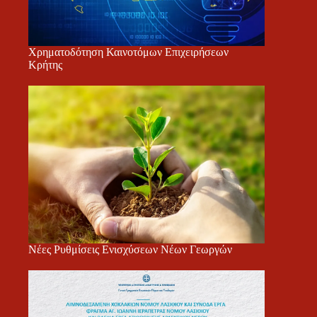
Χρηματοδότηση Καινοτόμων Επιχειρήσεων
Κρήτης
Νέες Ρυθμίσεις Ενισχύσεων Νέων Γεωργών