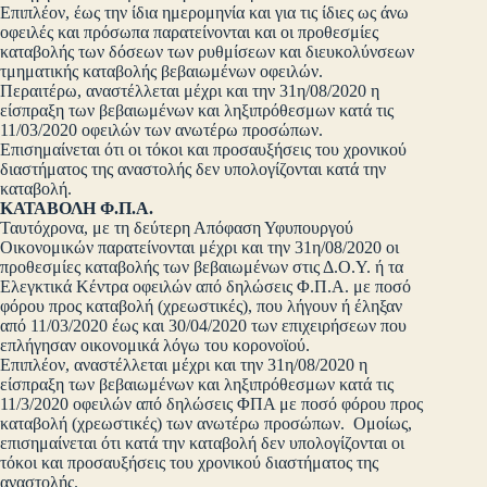
Επιπλέον, έως την ίδια ημερομηνία και για τις ίδιες ως άνω
οφειλές και πρόσωπα παρατείνονται και οι προθεσμίες
καταβολής των δόσεων των ρυθμίσεων και διευκολύνσεων
τμηματικής καταβολής βεβαιωμένων οφειλών.
Περαιτέρω, αναστέλλεται μέχρι και την 31η/08/2020 η
είσπραξη των βεβαιωμένων και ληξιπρόθεσμων κατά τις
11/03/2020 οφειλών των ανωτέρω προσώπων.
Επισημαίνεται ότι οι τόκοι και προσαυξήσεις του χρονικού
διαστήματος της αναστολής δεν υπολογίζονται κατά την
καταβολή.
ΚΑΤΑΒΟΛΗ Φ.Π.Α.
Ταυτόχρονα, με τη δεύτερη Απόφαση Υφυπουργού
Οικονομικών παρατείνονται μέχρι και την 31η/08/2020 οι
προθεσμίες καταβολής των βεβαιωμένων στις Δ.Ο.Υ. ή τα
Ελεγκτικά Κέντρα οφειλών από δηλώσεις Φ.Π.Α. με ποσό
φόρου προς καταβολή (χρεωστικές), που λήγουν ή έληξαν
από 11/03/2020 έως και 30/04/2020 των επιχειρήσεων που
επλήγησαν οικονομικά λόγω του κορονοϊού.
Επιπλέον, αναστέλλεται μέχρι και την 31η/08/2020 η
είσπραξη των βεβαιωμένων και ληξιπρόθεσμων κατά τις
11/3/2020 οφειλών από δηλώσεις ΦΠΑ με ποσό φόρου προς
καταβολή (χρεωστικές) των ανωτέρω προσώπων. Ομοίως,
επισημαίνεται ότι κατά την καταβολή δεν υπολογίζονται οι
τόκοι και προσαυξήσεις του χρονικού διαστήματος της
αναστολής.