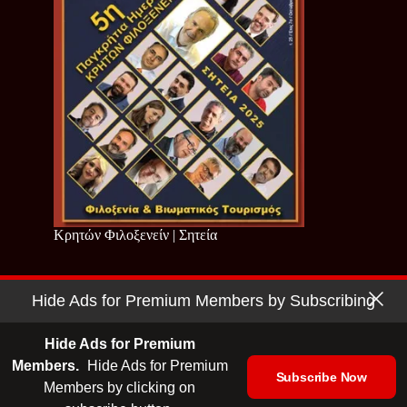
Κρητών Φιλοξενείν | Σητεία
Hide Ads for Premium Members by Subscribing
Copyright © 2026 - Cretan Business | Κρητών Επιχειρείν
Όροι Χρήσης
|
Πολιτική Απορρήτου
Hide Ads for Premium
Members.
Hide Ads for Premium
Subscribe Now
Members by clicking on
| Ταυτότητα
| Media Kit
| Ενημερωτικό Δελτίο