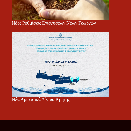
Νέες Ρυθμίσεις Ενισχύσεων Νέων Γεωργών
Νέα Αρδευτικά Δίκτυα Κρήτης