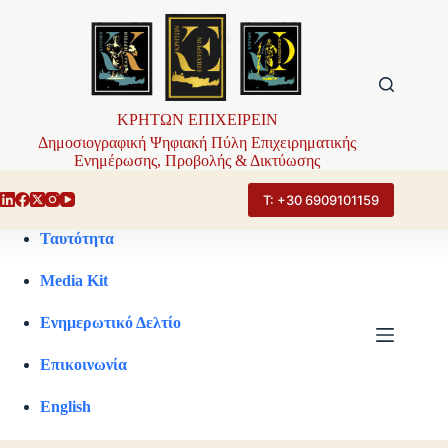
Μετάβαση
στο
περιεχόμενο
ΚΡΗΤΩΝ ΕΠΙΧΕΙΡΕΙΝ
Δημοσιογραφική Ψηφιακή Πύλη Επιχειρηματικής
Ενημέρωσης, Προβολής & Δικτύωσης
Τ: +30 6909101159
Ταυτότητα
Media Kit
Ενημερωτικό Δελτίο
Επικοινωνία
English