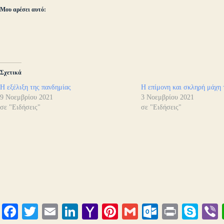
Μου αρέσει αυτό:
Σχετικά
Η εξέλιξη της πανδημίας
Η επίμονη και σκληρή μάχη 
9 Νοεμβρίου 2021
3 Νοεμβρίου 2021
σε "Ειδήσεις"
σε "Ειδήσεις"
Fa
T
E
Li
Y
Pi
G
O
Pr
S