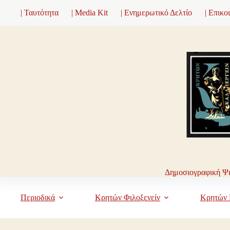
Μετάβαση
| Ταυτότητα
| Media Kit
| Ενημερωτικό Δελτίο
| Επικο
στο
περιεχόμενο
Δημοσιογραφική Ψη
Περιοδικά
Κρητών Φιλοξενείν
Κρητών 