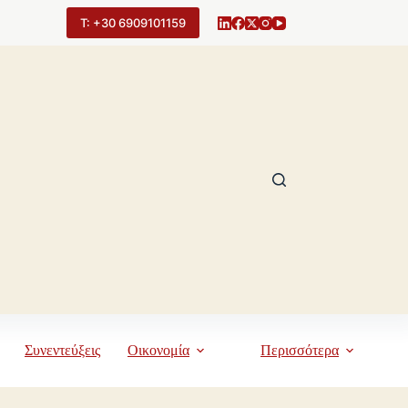
Τ: +30 6909101159
Συνεντεύξεις
Οικονομία
Περισσότερα