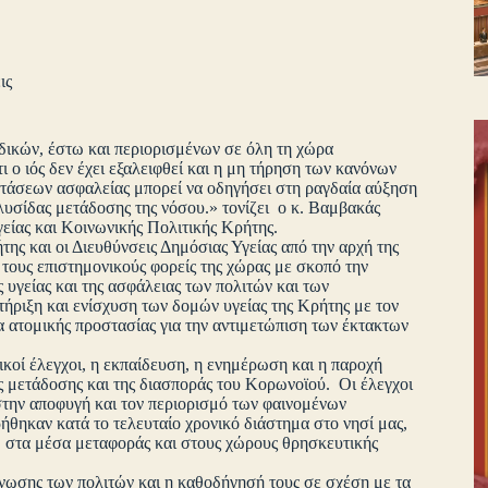
ις
δικών, έστω και περιορισμένων σε όλη τη χώρα
 ο ιός δεν έχει εξαλειφθεί και η μη τήρηση των κανόνων
τάσεων ασφαλείας μπορεί να οδηγήσει στη ραγδαία αύξηση
λυσίδας μετάδοσης της νόσου.» τονίζει ο κ. Βαμβακάς
είας και Κοινωνικής Πολιτικής Κρήτης.
ης και οι Διευθύνσεις Δημόσιας Υγείας από την αρχή της
 τους επιστημονικούς φορείς της χώρας με σκοπό την
 υγείας και της ασφάλειας των πολιτών και των
τήριξη και ενίσχυση των δομών υγείας της Κρήτης με τον
α ατομικής προστασίας για την αντιμετώπιση των έκτακτων
ικοί έλεγχοι, η εκπαίδευση, η ενημέρωση και η παροχή
 μετάδοσης και της διασποράς του Κορωνοϊού. Οι έλεγχοι
 στην αποφυγή και τον περιορισμό των φαινομένων
ηκαν κατά το τελευταίο χρονικό διάστημα στο νησί μας,
, στα μέσα μεταφοράς και στους χώρους θρησκευτικής
γνωσης των πολιτών και η καθοδήγησή τους σε σχέση με τα