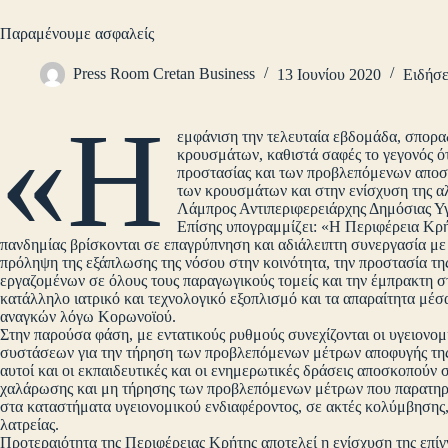
Παραμένουμε ασφαλείς
Press Room Cretan Business
13 Ιουνίου 2020
Ειδήσε
«Η
εμφάνιση την τελευταία εβδομάδα, σπορα
κρουσμάτων, καθιστά σαφές το γεγονός ότι
προστασίας και των προβλεπόμενων αποσ
των κρουσμάτων και στην ενίσχυση της α
Λάμπρος Αντιπεριφερειάρχης Δημόσιας Υγ
Επίσης υπογραμμίζει: «Η Περιφέρεια Κρήτ
πανδημίας βρίσκονται σε επαγρύπνηση και αδιάλειπτη συνεργασία με
πρόληψη της εξάπλωσης της νόσου στην κοινότητα, την προστασία της
εργαζομένων σε όλους τους παραγωγικούς τομείς και την έμπρακτη σ
κατάλληλο ιατρικό και τεχνολογικό εξοπλισμό και τα απαραίτητα μέσ
αναγκών λόγω Κορωνοϊού.
Στην παρούσα φάση, με εντατικούς ρυθμούς συνεχίζονται οι υγειονομ
συστάσεων για την τήρηση των προβλεπόμενων μέτρων αποφυγής της
αυτοί και οι εκπαιδευτικές και οι ενημερωτικές δράσεις αποσκοπούν
χαλάρωσης και μη τήρησης των προβλεπόμενων μέτρων που παρατηρήθ
στα καταστήματα υγειονομικού ενδιαφέροντος, σε ακτές κολύμβησης
λατρείας.
Προτεραιότητα της Περιφέρειας Κρήτης αποτελεί η ενίσχυση της επί