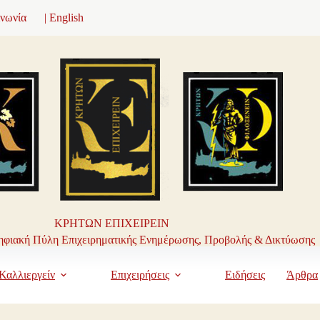
ινωνία
| English
ΚΡΗΤΩΝ ΕΠΙΧΕΙΡΕΙΝ
φιακή Πύλη Επιχειρηματικής Ενημέρωσης, Προβολής & Δικτύωσης
Καλλιεργείν
Επιχειρήσεις
Ειδήσεις
Άρθρα