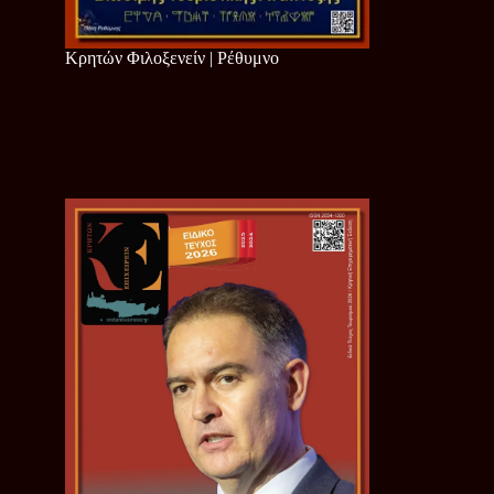
Κρητών Φιλοξενείν | Ρέθυμνο