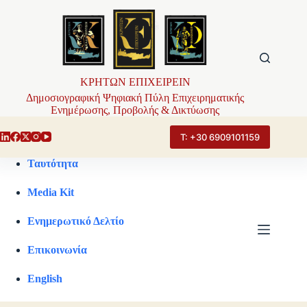
Μετάβαση
στο
περιεχόμενο
ΚΡΗΤΩΝ ΕΠΙΧΕΙΡΕΙΝ
Δημοσιογραφική Ψηφιακή Πύλη Επιχειρηματικής
Ενημέρωσης, Προβολής & Δικτύωσης
Τ: +30 6909101159
Ταυτότητα
Media Kit
Ενημερωτικό Δελτίο
Επικοινωνία
English