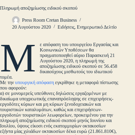
Πληρωμή αποζημίωσης ειδικού σκοπού
Press Room Cretan Business
20 Αυγούστου 2020
Ειδήσεις
,
Ενημερωτικό Δελτίο
Μ
ε απόφαση του υπουργείου Εργασίας και
Κοινωνικών Υποθέσεων θα
πραγματοποιηθεί αύριο Παρασκευή 21
Αυγούστου 2020, η πληρωμή της
αποζημίωσης ειδικού σκοπού σε 56.458
δικαιούχους μισθωτούς του ιδιωτικού
τομέα.
Με την
υπουργική απόφαση
εγκρίθηκε η μεταφορά πίστωσης
που αφορούν:
α) σε μονομερείς υπεύθυνες δηλώσεις εργαζομένων με
δικαίωμα υποχρεωτικής επαναπρόσληψης σε επιχειρήσεις-
εργοδότες κύριων και μη κύριων ξενοδοχειακών και
τουριστικών καταλυμάτων, καθώς και επιχειρήσεων-
εργοδοτών τουριστικών λεωφορείων, προκειμένου για την
πληρωμή αποζημίωσης ειδικού σκοπού μηνός Ιουνίου και
Ιουλίου, ύψους είκοσι ενός εκατομμυρίων οκτακοσίων
εξήντα μίας χιλιάδων οκτακοσίων δέκα ευρώ (21.861.810€),