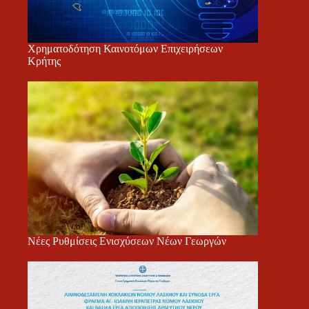
Χρηματοδότηση Καινοτόμων Επιχειρήσεων
Κρήτης
Νέες Ρυθμίσεις Ενισχύσεων Νέων Γεωργών