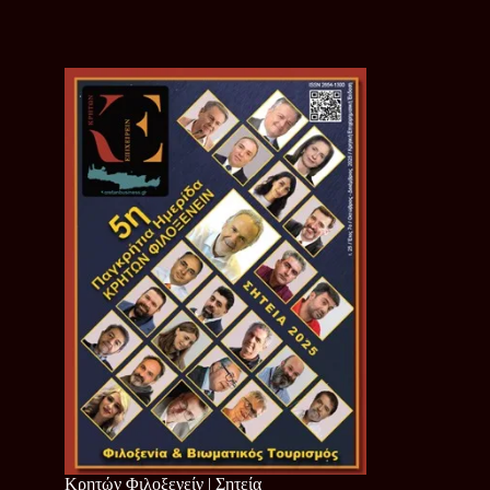
Κρητών Φιλοξενείν | Σητεία