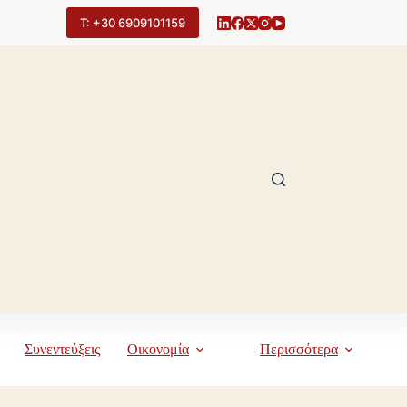
Τ: +30 6909101159
Συνεντεύξεις
Οικονομία
Περισσότερα