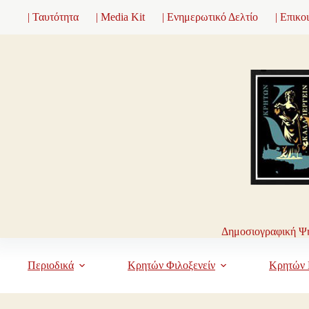
Μετάβαση
| Ταυτότητα
| Media Kit
| Ενημερωτικό Δελτίο
| Επικο
στο
περιεχόμενο
Δημοσιογραφική Ψη
Περιοδικά
Κρητών Φιλοξενείν
Κρητών 