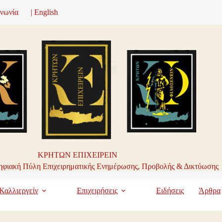
ινωνία
| English
ΚΡΗΤΩΝ ΕΠΙΧΕΙΡΕΙΝ
φιακή Πύλη Επιχειρηματικής Ενημέρωσης, Προβολής & Δικτύωσης
Καλλιεργείν
Επιχειρήσεις
Ειδήσεις
Άρθρα