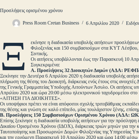
Προσλήψεις ορισμένου χρόνου
Press Room Cretan Business
6 Απριλίου 2020
Ειδήσε
Ξ
εκίνησε η διαδικασία υποβολής αιτήσεων προσλήψεω
Φιλοξενίας και 150 συμβασιούχων στα ΚΥΤ Λέσβου, 
Σιντικής.
Οι αιτήσεις υποβάλλονται έως την Παρασκευή 10 Απρ
Συγκεκριμένα:
Α. Προσλήψεις 32 Διοικητών Δομών (ΑΔΑ: ΡΕΦ
Ξεκίνησε την Δευτέρα 6 Απριλίου 2020 η διαδικασία υποβολής αιτήσε
πλήρωση της θέσης του Διοικητή, διάρκειας ενός έτους στις ανοιχτ
της Γενικής Γραμματείας Υποδοχής Αιτούντων Άσυλο. Οι αιτήσεις υ
Απριλίου 2020 και ώρα 20:00 μέσω ηλεκτρονικού ταχυδρομείου στο
«ΑΙΤΗΣΗ ΓΙΑ ΔΙΟΙΚΗΤΕΣ».
Οι υποψήφιοι πρέπει να είναι απόφοιτοι σχολής τριτοβάθμιας εκπαίδε
της θέσης και γνώση σε καλό επίπεδο, μίας τουλάχιστον ξένης, επί
Β. Προσλήψεις 150 Συμβασιούχων Ορισμένου Χρόνου (ΑΔΑ:
Επίσης ξεκίνησε η διαδικασία υποβολής αιτήσεων για την πρόσληψη
Δικαίου Ορισμένου Χρόνου (ΙΔΟΧ), διάρκειας τριών μηνών για την
Ταυτοποίησης και Προσωρινών Δομών Φιλοξενίας της Υπηρεσίας Υποδ
και την ερχόμενη Παρασκευή 10 Απριλίου 2020 και ώρα 14:00 μέσω