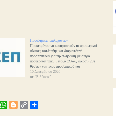
Προσλήψεις επιλαχόντων
Προκειμένου να καταρτιστούν οι προσωρινοί
πίνακες κατάταξης και διοριστέων/
προσληπτέων για την πλήρωση με σειρά
προτεραιότητας, μεταξύ άλλων, είκοσι (20)
θέσεων τακτικού προσωπικού και
προσωπικού με σχέση εργασίας ιδιωτικού
10 Δεκεμβρίου 2020
δικαίου αορίστου χρόνου Δευτεροβάθμιας
σε "Ειδήσεις"
Εκπαίδευσης σε διάφορους φορείς, σύμφωνα
με την Προκήρυξη ΑΣΕΠ 1Κ/2020 (ΦΕΚ
8/10-3-2020 Τεύχος Προκηρύξεων ΑΣΕΠ)
και επειδή, κατόπιν…
Vi
W
Bl
C
Μ
be
ha
og
op
οι