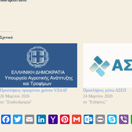
Μου αρέσει αυτό:
Σχετικά
Προσλήψεις ορισμένου χρόνου ΥΠΑΑΤ
Προσλήψεις μέσω ΑΣΕΠ
26 Μαρτίου 2026
24 Μαρτίου 2020
σε "Σταδιοδρομία"
σε "Ειδήσεις"
Fa
T
E
Li
Y
Pi
G
O
Pr
S
ce
wi
m
nk
ah
nt
m
ut
in
ky