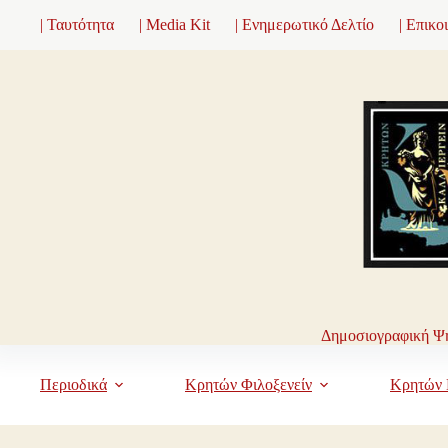
Μετάβαση
| Ταυτότητα
| Media Kit
| Ενημερωτικό Δελτίο
| Επικο
στο
περιεχόμενο
Δημοσιογραφική Ψη
Περιοδικά
Κρητών Φιλοξενείν
Κρητών 