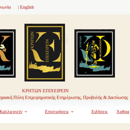
ινωνία
| English
ΚΡΗΤΩΝ ΕΠΙΧΕΙΡΕΙΝ
φιακή Πύλη Επιχειρηματικής Ενημέρωσης, Προβολής & Δικτύωσης
Καλλιεργείν
Επιχειρήσεις
Ειδήσεις
Άρθρα