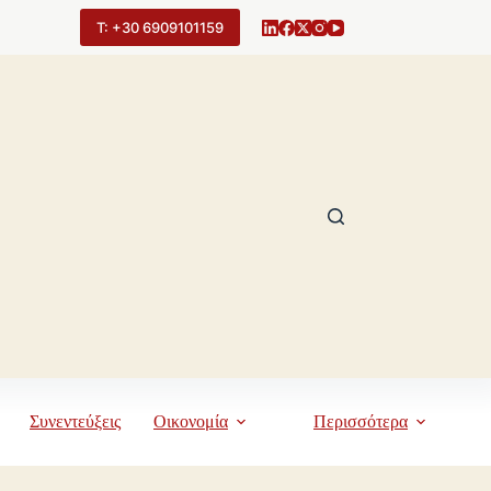
Τ: +30 6909101159
Συνεντεύξεις
Οικονομία
Περισσότερα