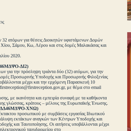
ις
ν 32 ατόμων για θέσεις Διοικητών υφιστάμενων Δομών
Χίου, Σάμου, Κω, Λέρου και στις δομές Μαλακάσας και
ιλίου 2020.
Π46ΜΔΨΟ-ΔΙ2)
ων για την πρόσληψη τριάντα δύο (32) ατόμων, για την
ές Δομές Προσωρινής Υποδοχής και Προσωρινής Φιλοξενίας
ποβάλλονται μέχρι και την ερχόμενη Παρασκευή 10
firstreception@firstreception.gov.gr
, με θέμα στο email
υσης, με ικανότητα και εμπειρία συναφή με τα καθήκοντα
σημης γλώσσας, κράτους – μέλους της Ευρωπαϊκής Ένωσης.
 ΩΚΔΔ46ΜΔΨΟ-ΧΝΩ)
 έκτακτου προσωπικού με συμβάσεις εργασίας Ιδιωτικού
 κάλυψη εκτάκτων αναγκών των Κέντρων Υποδοχής και
οχής και Ταυτοποίησης. Οι αιτήσεις υποβάλλονται μέχρι
 ηλεκτρονικού ταχυδρομείου στο