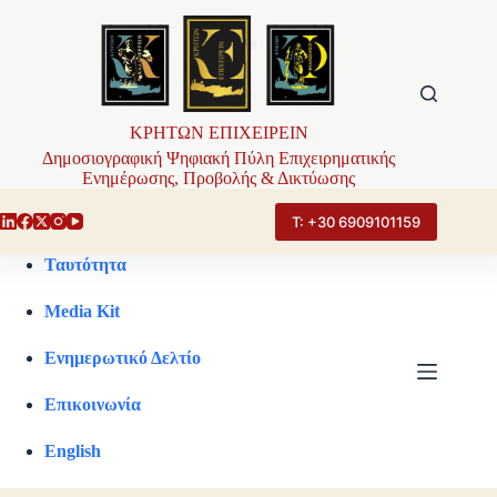
Μετάβαση
στο
περιεχόμενο
ΚΡΗΤΩΝ ΕΠΙΧΕΙΡΕΙΝ
Δημοσιογραφική Ψηφιακή Πύλη Επιχειρηματικής
Ενημέρωσης, Προβολής & Δικτύωσης
Τ: +30 6909101159
Ταυτότητα
Media Kit
Ενημερωτικό Δελτίο
Επικοινωνία
English