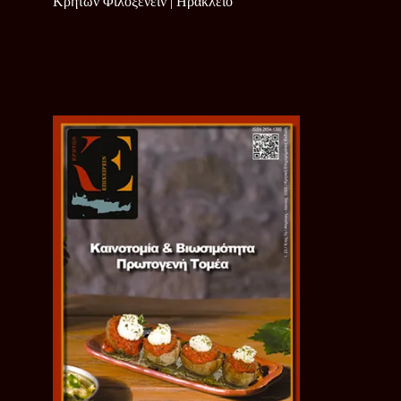
Κρητών Φιλοξενείν | Ηράκλειο