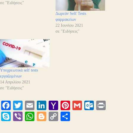
σε "Ειδήσεις"
Δωρεάν Self Tests
φαρμακείων
22 Ιουνίου 2021
σε "Ειδήσεις"
Υποχρεωτικά self tests
εργαζομένων
14 Απριλίου 2021
σε "Ειδήσεις"
Fa
T
E
Li
Y
Pi
G
O
Pr
ce
wi
m
nk
ah
nt
m
ut
in
S
Vi
W
Bl
C
Μ
bo
tte
ail
ed
oo
er
ail
lo
t
ky
be
ha
og
op
οι