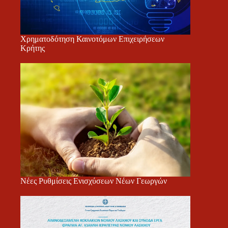
Χρηματοδότηση Καινοτόμων Επιχειρήσεων
Κρήτης
Νέες Ρυθμίσεις Ενισχύσεων Νέων Γεωργών