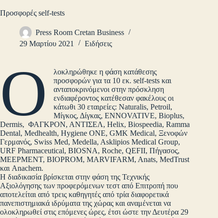
Προσφορές self-tests
Press Room Cretan Business
29 Μαρτίου 2021
Ειδήσεις
Ο
λοκληρώθηκε η φάση κατάθεσης
προσφορών για τα 10 εκ. self-tests και
ανταποκρινόμενοι στην πρόσκληση
ενδιαφέροντος κατέθεσαν φακέλους οι
κάτωθι 30 εταιρείες: Naturalis, Petroil,
Μίγκος, Δίγκας, ENNOVATIVE, Bioplus,
Dermis, ΦΑΓΚΡΟΝ, ΑΝΤΙΣΕΛ, Helix, Biospeedia, Ramma
Dental, Medhealth, Hygiene ONE, GMK Medical, Ξενοφών
Γερμανός, Swiss Med, Medella, Asklipios Medical Group,
URF Pharmaceutical, BIOSNA, Roche, QEFII, Πήγασος,
MEEPMENT, BIOPROM, MARVIFARM, Anats, MedTrust
και Anachem.
Η διαδικασία βρίσκεται στην φάση της Τεχνικής
Αξιολόγησης των προφερόμενων τεστ από Επιτροπή που
αποτελείται από τρεις καθηγητές από τρία διαφορετικά
πανεπιστημιακά ιδρύματα της χώρας και αναμένεται να
ολοκληρωθεί στις επόμενες ώρες, έτσι ώστε την Δευτέρα 29