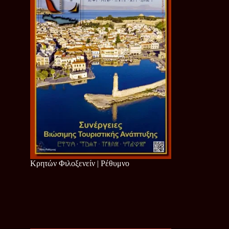
Κρητών Φιλοξενείν | Ρέθυμνο