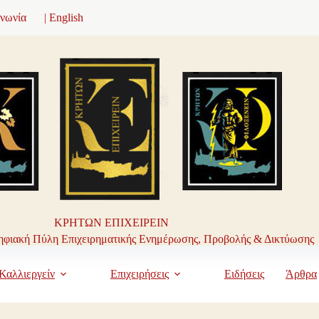
ινωνία
| English
ΚΡΗΤΩΝ ΕΠΙΧΕΙΡΕΙΝ
φιακή Πύλη Επιχειρηματικής Ενημέρωσης, Προβολής & Δικτύωσης
Καλλιεργείν
Επιχειρήσεις
Ειδήσεις
Άρθρα