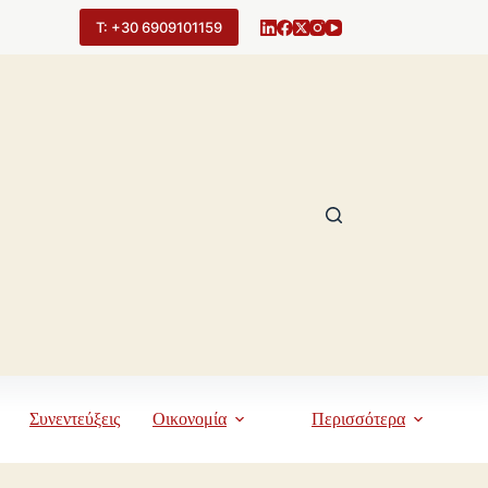
Τ: +30 6909101159
Συνεντεύξεις
Οικονομία
Περισσότερα