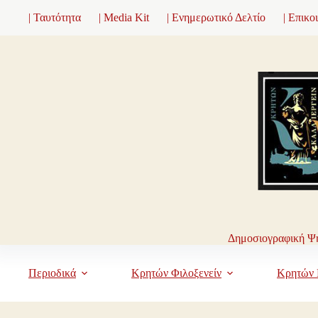
Μετάβαση
| Ταυτότητα
| Media Kit
| Ενημερωτικό Δελτίο
| Επικο
στο
περιεχόμενο
Δημοσιογραφική Ψη
Περιοδικά
Κρητών Φιλοξενείν
Κρητών 