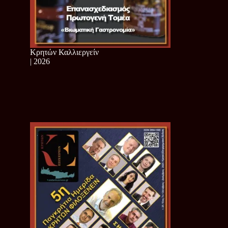
Κρητών Καλλιεργείν
| 2026