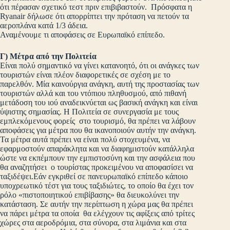
ότι πέρασαν σχετικό τεστ πριν επιβιβαστούν. Πρόσφατα η
Ryanair δήλωσε ότι απορρίπτει την πρόταση να πετούν τα
αεροπλάνα κατά 1/3 άδεια.
Αναμένουμε τι αποφάσεις σε Ευρωπαϊκό επίπεδο.
Γ) Μέτρα από την Πολιτεία
Είναι πολύ σημαντικό να γίνει κατανοητό, ότι οι ανάγκες των
τουριστών είναι πλέον διαφορετικές σε σχέση με το
παρελθόν. Μία καινούργια ανάγκη, αυτή της προστασίας των
τουριστών αλλά και του ντόπιου πληθυσμού, από πιθανή
μετάδοση του ιού αναδεικνύεται ως βασική ανάγκη και είναι
ύψιστης σημασίας. Η Πολιτεία σε συνεργασία με τους
εμπλεκόμενους φορείς στο τουρισμό, θα πρέπει να λάβουν
αποφάσεις για μέτρα που θα ικανοποιούν αυτήν την ανάγκη.
Τα μέτρα αυτά πρέπει να είναι πολύ στοχευμένα, να
εφαρμοστούν απαράκλητα και να διαφημιστούν κατάλληλα
ώστε να εκπέμπουν την εμπιστοσύνη και την ασφάλεια που
θα αναζητήσει ο τουρίστας προκειμένου να αποφασίσει να
ταξιδέψει.Εάν εγκριθεί σε πανευρωπαϊκό επίπεδο κάποιο
υποχρεωτικό τέστ για τους ταξιδιώτες, το οποίο θα έχει τον
ρόλο «πιστοποιητικού επιβίβασης» θα διευκολύνει την
κατάσταση. Σε αυτήν την περίπτωση η χώρα μας θα πρέπει
να πάρει μέτρα τα οποία θα ελέγχουν τις αφίξεις από τρίτες
χώρες στα αεροδρόμια, στα σύνορα, στα λιμάνια και στα