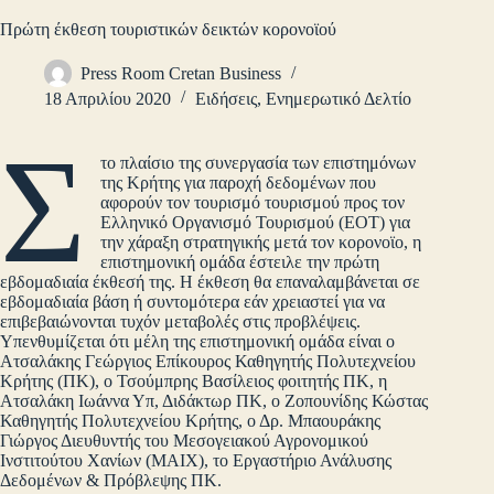
Πρώτη έκθεση τουριστικών δεικτών κορονοϊού
Press Room Cretan Business
18 Απριλίου 2020
Ειδήσεις
,
Ενημερωτικό Δελτίο
Σ
το πλαίσιο της συνεργασία των επιστημόνων
της Κρήτης για παροχή δεδομένων που
αφορούν τον τουρισμό τουρισμού προς τον
Ελληνικό Οργανισμό Τουρισμού (ΕΟΤ) για
την χάραξη στρατηγικής μετά τον κορονοϊο, η
επιστημονική ομάδα έστειλε την πρώτη
εβδομαδιαία έκθεσή της. Η έκθεση θα επαναλαμβάνεται σε
εβδομαδιαία βάση ή συντομότερα εάν χρειαστεί για να
επιβεβαιώνονται τυχόν μεταβολές στις προβλέψεις.
Υπενθυμίζεται ότι μέλη της επιστημονική ομάδα είναι ο
Ατσαλάκης Γεώργιος Επίκουρος Καθηγητής Πολυτεχνείου
Κρήτης (ΠΚ), ο Τσούμπρης Βασίλειος φοιτητής ΠΚ, η
Ατσαλάκη Ιωάννα Υπ, Διδάκτωρ ΠΚ, ο Ζοπουνίδης Κώστας
Καθηγητής Πολυτεχνείου Κρήτης, ο Δρ. Μπαουράκης
Γιώργος Διευθυντής του Μεσογειακού Αγρονομικού
Ινστιτούτου Χανίων (ΜΑΙΧ), το Εργαστήριο Ανάλυσης
Δεδομένων & Πρόβλεψης ΠΚ.