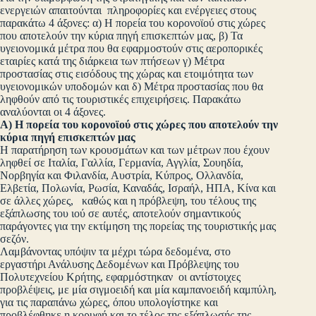
ενεργειών απαιτούνται πληροφορίες και ενέργειες στους
παρακάτω 4 άξονες: α) Η πορεία του κορονοϊού στις χώρες
που αποτελούν την κύρια πηγή επισκεπτών μας, β) Τα
υγειονομικά μέτρα που θα εφαρμοστούν στις αεροπορικές
εταιρίες κατά της διάρκεια των πτήσεων γ) Μέτρα
προστασίας στις εισόδους της χώρας και ετοιμότητα των
υγειονομικών υποδομών και δ) Μέτρα προστασίας που θα
ληφθούν από τις τουριστικές επιχειρήσεις. Παρακάτω
αναλύονται οι 4 άξονες.
Α) Η πορεία του κορονοϊού στις χώρες που αποτελούν την
κύρια πηγή επισκεπτών μας
Η παρατήρηση των κρουσμάτων και των μέτρων που έχουν
ληφθεί σε Ιταλία, Γαλλία, Γερμανία, Αγγλία, Σουηδία,
Νορβηγία και Φιλανδία, Αυστρία, Κύπρος, Ολλανδία,
Ελβετία, Πολωνία, Ρωσία, Καναδάς, Ισραήλ, ΗΠΑ, Κίνα και
σε άλλες χώρες, καθώς και η πρόβλεψη, του τέλους της
εξάπλωσης του ιού σε αυτές, αποτελούν σημαντικούς
παράγοντες για την εκτίμηση της πορείας της τουριστικής μας
σεζόν.
Λαμβάνοντας υπόψιν τα μέχρι τώρα δεδομένα, στο
εργαστήρι Ανάλυσης Δεδομένων και Πρόβλεψης του
Πολυτεχνείου Κρήτης, εφαρμόστηκαν οι αντίστοιχες
προβλέψεις, με μία σιγμοειδή και μία καμπανοειδή καμπύλη,
για τις παραπάνω χώρες, όπου υπολογίστηκε και
προβλέφθηκε η κορυφή και το τέλος της εξάπλωσής της