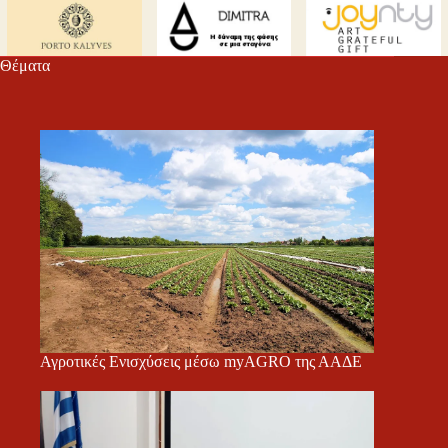
m
εί
τε
Θέματα
Αγροτικές Ενισχύσεις μέσω myAGRO της ΑΑΔΕ