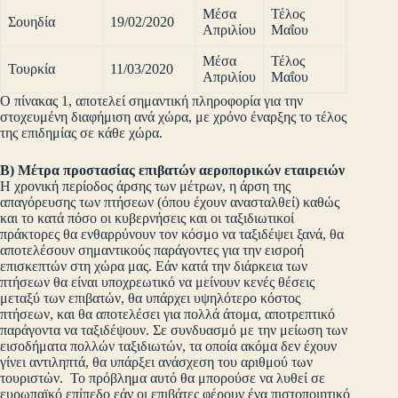
Μέσα
Τέλος
Σουηδία
19/02/2020
90%
Απριλίου
Μαΐου
Μέσα
Τέλος
Τουρκία
11/03/2020
80%
Απριλίου
Μαΐου
Ο πίνακας 1, αποτελεί σημαντική πληροφορία για την
στοχευμένη διαφήμιση ανά χώρα, με χρόνο έναρξης το τέλος
της επιδημίας σε κάθε χώρα.
Β) Μέτρα προστασίας επιβατών αεροπορικών εταιρειών
Η χρονική περίοδος άρσης των μέτρων, η άρση της
απαγόρευσης των πτήσεων (όπου έχουν ανασταλθεί) καθώς
και το κατά πόσο οι κυβερνήσεις και οι ταξιδιωτικοί
πράκτορες θα ενθαρρύνουν τον κόσμο να ταξιδέψει ξανά, θα
αποτελέσουν σημαντικούς παράγοντες για την εισροή
επισκεπτών στη χώρα μας. Εάν κατά την διάρκεια των
πτήσεων θα είναι υποχρεωτικό να μείνουν κενές θέσεις
μεταξύ των επιβατών, θα υπάρχει υψηλότερο κόστος
πτήσεων, και θα αποτελέσει για πολλά άτομα, αποτρεπτικό
παράγοντα να ταξιδέψουν. Σε συνδυασμό με την μείωση των
εισοδήματα πολλών ταξιδιωτών, τα οποία ακόμα δεν έχουν
γίνει αντιληπτά, θα υπάρξει ανάσχεση του αριθμού των
τουριστών. Το πρόβλημα αυτό θα μπορούσε να λυθεί σε
ευρωπαϊκό επίπεδο εάν οι επιβάτες φέρουν ένα πιστοποιητικό