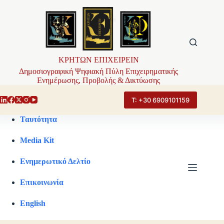
Μετάβαση
στο
περιεχόμενο
ΚΡΗΤΩΝ ΕΠΙΧΕΙΡΕΙΝ
Δημοσιογραφική Ψηφιακή Πύλη Επιχειρηματικής
Ενημέρωσης, Προβολής & Δικτύωσης
Τ: +30 6909101159
Ταυτότητα
Media Kit
Ενημερωτικό Δελτίο
Επικοινωνία
English