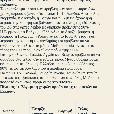
επιδημίας.
Τα αποτελέσματα από των προβλέψεων από τις παραπάνω
χώρες παρουσιάζονται στο πίνακα 1. Η Ισλανδία, Αυστραλία,
Νορβηγία, η Αυστρία, η Τσεχία και η Ελβετία έχουν ήδη
πέρασε την κορυφή και βαίνουν προς το τέλος της εξάπλωσης
του ιού στις αρχές Μαΐου με ακρίβεια πρόβλεψης 90%.
Η Γερμανία, το Βέλγιο, η Ολλανδία, το Λουξεμβούργο, η
Κύπρος, η Πολωνία, η Ρουμανία και το Ισραήλ, έχουν ήδη
περάσει την κορυφή της πανδημίας και προβλέπεται να
φθάσουν στο τέλος, στα μέσα Μαΐου συμπίπτοντας με το
τέλος της Ελλάδος με ακρίβεια πρόβλεψης 90%.
Για την Φιλανδία, Γαλλία, Αγγλία και Βέλγιο, προβλέπεται να
φθάσουν στο τέλος, στα μέσα με τέλος Μαΐου συμπίπτοντας
εν μέρει με το τέλος της Ελλάδος με ακρίβεια πρόβλεψης
90%, εκτός της Αγγλία όπου η ακρίβεια είναι 80%.
Για τις ΗΠΑ, Καναδά, Σουηδία, Ρωσία, Τουρκία και Ιταλία
το τέλος της εξάπλωσης του ιού θα είναι στο τέλος Μαΐου, με
ποσοστό ακρίβειας πρόβλεψης στο 80-90%.
Πίνακας 1: Σύγκριση χωρών προέλευσης τουριστών και
Ελλάδας
%
Έναρξη
Τέλος
ακρίβε
Χώρες
Κορυφή
κρουσμάτων
εξάπλωσης
πρόβλ