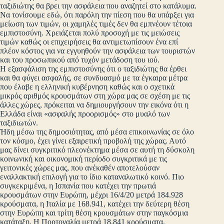
ταξιδιώτης θα βρει την ασφάλεια που αναζητεί στο κατάλυμα.
Να τονίσουμε εδώ, ότι παρόλη την πίεση που θα υπάρξει για
μείωση των τιμών, οι χαμηλές τιμές δεν θα εμπνέουν τέτοια
εμπιστοσύνη. Χρειάζεται πολύ προσοχή με τις μειώσεις
τιμών καθώς οι επιχειρήσεις θα αντιμετωπίσουν ένα επί
πλέον κόστος για να εγγυηθούν την ασφάλεια των τουριστών
και του προσωπικού από τυχόν μετάδοση του ιού.
Η εξασφάλιση της εμπιστοσύνης ότι ο ταξιδιώτης θα έρθει
και θα φύγει ασφαλής, σε συνδυασμό με τα έγκαιρα μέτρα
που έλαβε η ελληνική κυβέρνηση καθώς και ο σχετικά
μικρός αριθμός κρουσμάτων στη χώρα μας σε σχέση με τις
άλλες χώρες, πρόκειται να δημιουργήσουν την εικόνα ότι η
Ελλάδα είναι «ασφαλής προορισμός» στο μυαλό των
ταξιδιωτών.
Ήδη μέσω της δημοσιότητας, από μέσα επικοινωνίας σε όλο
τον κόσμο, έχει γίνει εξαιρετική προβολή της χώρας. Αυτό
μας δίνει συγκριτικό πλεονέκτημα μέσα σε αυτή τη δύσκολη
κοινωνική και οικονομική περίοδο συγκριτικά με τις
γειτονικές χώρες μας, που ανέκαθέν αποτελούσαν
εναλλακτική επιλογή για το ίδιο καταναλωτικό κοινό. Πιο
συγκεκριμένα, η Ισπανία που κατέχει την πρωτιά
κρουσμάτων στην Ευρώπη, μέχρι 16/4/20 μετρά 184.928
κρούσματα, η Ιταλία με 168.941, κατέχει την δεύτερη θέση
στην Ευρώπη και τρίτη θέση κρουσμάτων στην παγκόσμια
κατάταξη. Η Πορτογαλία μετρά 18.841 κρούσματα.