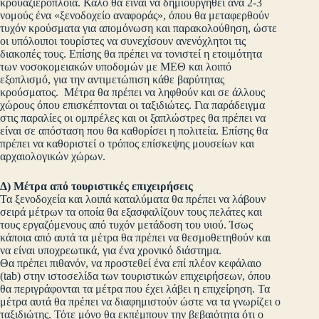
κρουαζιερόπλοια. Καλό θα είναι να δημιουργηθεί ανά 2-3
νομούς ένα «ξενοδοχείο αναφοράς», όπου θα μεταφερθούν
τυχόν κρούσματα για απομόνωση και παρακολούθηση, ώστε
οι υπόλοιποι τουρίστες να συνεχίσουν ανενόχλητοι τις
διακοπές τους. Επίσης θα πρέπει να τονιστεί η ετοιμότητα
των νοσοκομειακών υποδομών με ΜΕΘ και λοιπό
εξοπλισμό, για την αντιμετώπιση κάθε βαρύτητας
κρούσματος. Μέτρα θα πρέπει να ληφθούν και σε άλλους
χώρους όπου επισκέπτονται οι ταξιδιώτες. Για παράδειγμα
στις παραλίες οι ομπρέλες και οι ξαπλώστρες θα πρέπει να
είναι σε απόσταση που θα καθορίσει η πολιτεία. Επίσης θα
πρέπει να καθοριστεί ο τρόπος επίσκεψης μουσείων και
αρχαιολογικών χώρων.
Δ) Μέτρα από τουριστικές επιχειρήσεις
Τα ξενοδοχεία και λοιπά καταλύματα θα πρέπει να λάβουν
σειρά μέτρων τα οποία θα εξασφαλίζουν τους πελάτες και
τους εργαζόμενους από τυχόν μετάδοση του υιού. Ίσως
κάποια από αυτά τα μέτρα θα πρέπει να θεσμοθετηθούν και
να είναι υποχρεωτικά, για ένα χρονικό διάστημα.
Θα πρέπει πιθανόν, να προστεθεί ένα επί πλέον κεφάλαιο
(tab) στην ιστοσελίδα των τουριστικών επιχειρήσεων, όπου
θα περιγράφονται τα μέτρα που έχει λάβει η επιχείρηση. Τα
μέτρα αυτά θα πρέπει να διαφημιστούν ώστε να τα γνωρίζει ο
ταξιδιώτης. Τότε μόνο θα εκπέμπουν την βεβαιότητα ότι ο