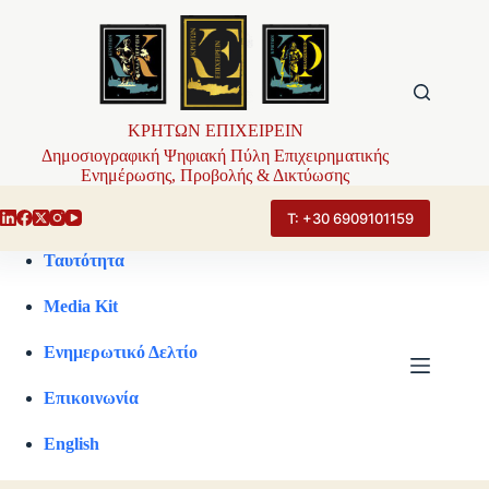
Μετάβαση
στο
περιεχόμενο
ΚΡΗΤΩΝ ΕΠΙΧΕΙΡΕΙΝ
Δημοσιογραφική Ψηφιακή Πύλη Επιχειρηματικής
Ενημέρωσης, Προβολής & Δικτύωσης
Τ: +30 6909101159
Ταυτότητα
Media Kit
Ενημερωτικό Δελτίο
Επικοινωνία
English