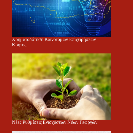
Χρηματοδότηση Καινοτόμων Επιχειρήσεων
Κρήτης
Νέες Ρυθμίσεις Ενισχύσεων Νέων Γεωργών