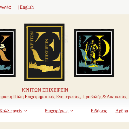
ινωνία
| English
ΚΡΗΤΩΝ ΕΠΙΧΕΙΡΕΙΝ
φιακή Πύλη Επιχειρηματικής Ενημέρωσης, Προβολής & Δικτύωσης
Καλλιεργείν
Επιχειρήσεις
Ειδήσεις
Άρθρα