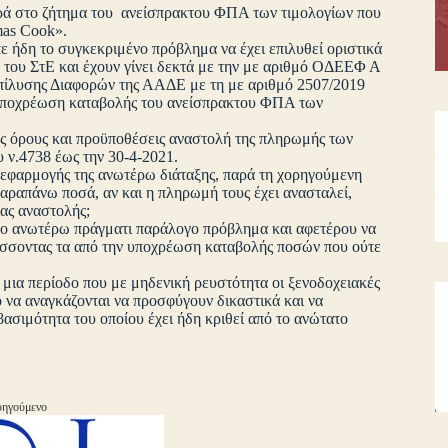
ρά στο ζήτημα του ανείσπρακτου ΦΠΑ των τιμολογίων που
mas Cook».
ε ήδη το συγκεκριμένο πρόβλημα να έχει επιλυθεί οριστικά
του ΣτΕ και έχουν γίνει δεκτά με την με αριθμό ΟΔΕΕΦ Α
πίλυσης Διαφορών της ΑΑΔΕ με τη με αριθμό 2507/2019
ν υποχρέωση καταβολής του ανείσπρακτου ΦΠΑ των
υς όρους και προϋποθέσεις αναστολή της πληρωμής των
 ν.4738 έως την 30-4-2021.
 εφαρμογής της ανωτέρω διάταξης, παρά τη χορηγούμενη
αραπάνω ποσά, αν και η πληρωμή τους έχει ανασταλεί,
σας αναστολής;
 το ανωτέρω πράγματι παράλογο πρόβλημα και αφετέρου να
άσσοντας τα από την υποχρέωση καταβολής ποσών που ούτε
ια περίοδο που με μηδενική ρευστότητα οι ξενοδοχειακές
κο να αναγκάζονται να προσφύγουν δικαστικά και να
βασιμότητα του οποίου έχει ήδη κριθεί από το ανώτατο
ηγούμενο