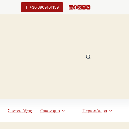
Τ: +30 6909101159
Συνεντεύξεις
Οικονομία
Περισσότερα