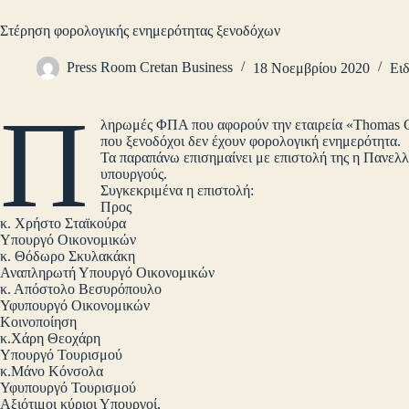
Στέρηση φορολογικής ενημερότητας ξενοδόχων
Press Room Cretan Business
18 Νοεμβρίου 2020
Ειδ
Π
ληρωμές ΦΠΑ που αφορούν την εταιρεία «Thomas Co
που ξενοδόχοι δεν έχουν φορολογική ενημερότητα.
Τα παραπάνω επισημαίνει με επιστολή της η Πανελ
υπουργούς.
Συγκεκριμένα η επιστολή:
Προς
κ. Χρήστο Σταϊκούρα
Υπουργό Οικονομικών
κ. Θόδωρο Σκυλακάκη
Αναπληρωτή Υπουργό Οικονομικών
κ. Απόστολο Βεσυρόπουλο
Υφυπουργό Οικονομικών
Κοινοποίηση
κ.Χάρη Θεοχάρη
Υπουργό Τουρισμού
κ.Μάνο Κόνσολα
Υφυπουργό Τουρισμού
Αξιότιμοι κύριοι Υπουργοί,