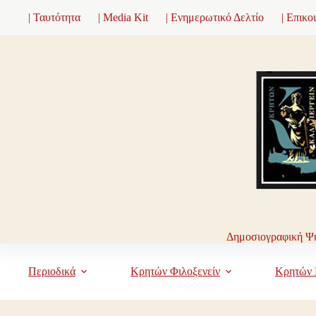
Μετάβαση
| Ταυτότητα
| Media Kit
| Ενημερωτικό Δελτίο
| Επικο
στο
περιεχόμενο
Δημοσιογραφική Ψη
Περιοδικά
Κρητών Φιλοξενείν
Κρητών 