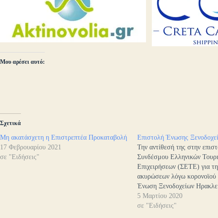
Μου αρέσει αυτό:
Σχετικά
Μη ακατάσχετη η Επιστρεπτέα Προκαταβολή
Επιστολή Ένωσης Ξενοδοχε
17 Φεβρουαρίου 2021
Την αντίθεσή της στην επισ
σε "Ειδήσεις"
Συνδέσμου Ελληνικών Τουρ
Επιχειρήσεων (ΣΕΤΕ) για τη
ακυρώσεων λόγω κορονοϊού 
Ένωση Ξενοδοχείων Ηρακλε
επισημαίνοντας ότι υπάρχου
5 Μαρτίου 2020
διαφορές στις κρατήσεις αν
σε "Ειδήσεις"
αστικά και εποχιακά καταλύμ