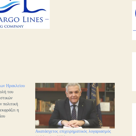
ίων Ηρακλείου
τολή του
ιστικών
ν πολιτική
εκφράζει η
ίου
ν μεγάλες
άμεσα στα
Ακατάσχετος επιχειρηματικός λογαριασμός
ατα, οι οποίες