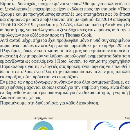
Είμαστε, δυστυχώς, υποχρεωμένοι να επανέλθουμε για πολλοστή φο
οι ξενοδοχειακές επιχειρήσεις είχαν εκδώσει προς την εταιρεία «Tho
Έχουμε και με προηγούμενες επιστολές μας επισημάνει πως θα έπρεπ
και σύμφωνα με όσα προβλέπονται στη με αριθμό 355/2019 απόφαση 
1165616 ΕΞ 2019 εγκύκλιο της ΑΑΔΕ, αλλά και από τη Διεύθυνση Ε
απόφασή της, να απαλλαγούν οι ξενοδοχειακές επιχειρήσεις από τη
τιμολογίων που εξέδωσαν προς τη Thomas Cook.
Αντί αυτού μέχρι σήμερα έχει προβλεφθεί μόνο η υπό συγκεκριμένο
παραπάνω ποσών, αναστολή η οποία παρατάθηκε με το άρθρο 295 του
Πλην όμως, όπως διαπίστωσαν τα μέλη μας που εμπίπτουν στο πεδίο
αναστολή δεν μπορούν να λάβουν φορολογική ενημερότητα διότι τα π
εμφανίζονται ως οφειλόμενα!! Ποιο, λοιπόν, το νόημα της χορηγηθεί
Παρακαλούμε για τις ενέργειές σας προκειμένου αφενός να επιλυθεί
δώσετε επιτέλους ένα τέλος στην ταλαιπωρία των μελών μας, απαλλ
εισέπραξαν, ούτε πρόκειται να εισπράξουν.
Εν μέσω των πρωτόγνωρων συνθηκών που όλοι αντιμετωπίζουμε, σε μ
επιχειρήσεις μάχονται κυριολεκτικά για την επιβίωση τους, είναι άδι
επιβαρυνθούν περαιτέρω οικονομικά για ένα δίκαιο αίτημα, η νομική 
Δικαστήριο της χώρας.
Παραμένουμε στη διάθεσή σας για κάθε διευκρίνιση.
Χορηγούμενο
Χορ