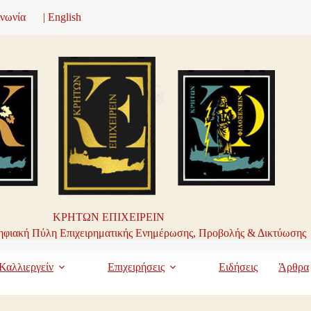
ινωνία
| English
ΚΡΗΤΩΝ ΕΠΙΧΕΙΡΕΙΝ
φιακή Πύλη Επιχειρηματικής Ενημέρωσης, Προβολής & Δικτύωσης
Καλλιεργείν
Επιχειρήσεις
Ειδήσεις
Άρθρα