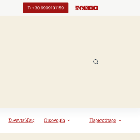
Τ: +30 6909101159
Συνεντεύξεις
Οικονομία
Περισσότερα