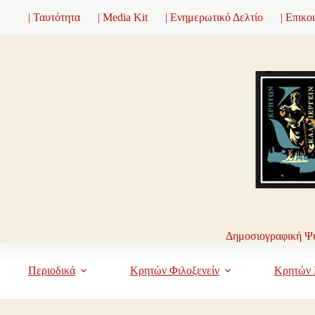
Μετάβαση
| Ταυτότητα
| Media Kit
| Ενημερωτικό Δελτίο
| Επικο
στο
περιεχόμενο
Δημοσιογραφική Ψη
Περιοδικά
Κρητών Φιλοξενείν
Κρητών 