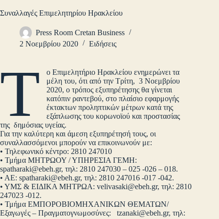
Συναλλαγές Επιμελητηρίου Ηρακλείου
Press Room Cretan Business
2 Νοεμβρίου 2020
Ειδήσεις
Τ
ο Επιμελητήριο Ηρακλείου ενημερώνει τα
μέλη του, ότι από την Τρίτη, 3 Νοεμβρίου
2020, ο τρόπος εξυπηρέτησης θα γίνεται
κατόπιν ραντεβού, στο πλαίσιο εφαρμογής
έκτακτων προληπτικών μέτρων κατά της
εξάπλωσης του κορωνοϊού και προστασίας
της δημόσιας υγείας.
Για την καλύτερη και άμεση εξυπηρέτησή τους, οι
συναλλασσόμενοι μπορούν να επικοινωνούν με:
• Τηλεφωνικό κέντρο: 2810 247010
• Τμήμα ΜΗΤΡΩΟΥ / ΥΠΗΡΕΣΙΑ ΓΕΜΗ:
spatharaki@ebeh.gr
, τηλ: 2810 247030 – 025 -026 – 018.
• ΑΕ:
spatharaki@ebeh.gr
, τηλ: 2810 247016 -017 -042.
• ΥΜΣ & ΕΙΔΙΚΑ ΜΗΤΡΩΑ:
velivasaki@ebeh.gr
, τηλ: 2810
247023 -012.
• Τμήμα ΕΜΠΟΡΟΒΙΟΜΗΧΑΝΙΚΩΝ ΘΕΜΑΤΩΝ/
Εξαγωγές – Πραγματογνωμοσύνες:
tzanaki@ebeh.gr
, τηλ: