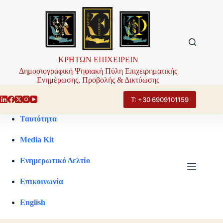
Μετάβαση
στο
περιεχόμενο
ΚΡΗΤΩΝ ΕΠΙΧΕΙΡΕΙΝ
Δημοσιογραφική Ψηφιακή Πύλη Επιχειρηματικής
Ενημέρωσης, Προβολής & Δικτύωσης
Τ: +30 6909101159
Ταυτότητα
Media Kit
Ενημερωτικό Δελτίο
Επικοινωνία
English