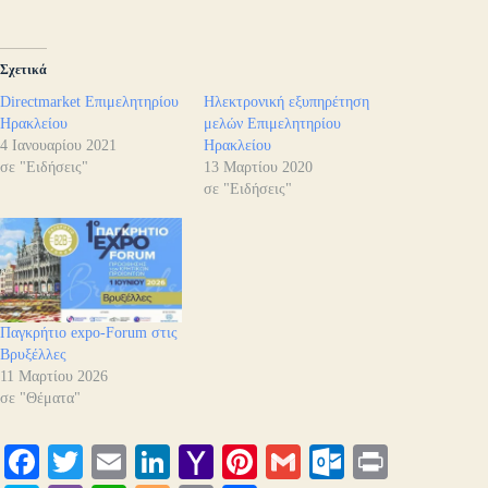
Σχετικά
Directmarket Επιμελητηρίου
Ηλεκτρονική εξυπηρέτηση
Ηρακλείου
μελών Επιμελητηρίου
4 Ιανουαρίου 2021
Ηρακλείου
σε "Ειδήσεις"
13 Μαρτίου 2020
σε "Ειδήσεις"
Παγκρήτιο expo-Forum στις
Βρυξέλλες
11 Μαρτίου 2026
σε "Θέματα"
Fa
T
E
Li
Y
Pi
G
O
Pr