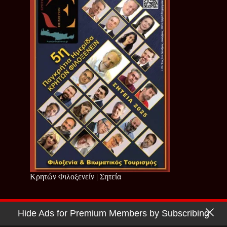
Κρητών Φιλοξενείν | Σητεία
Hide Ads for Premium Members by Subscribing
Copyright © 2026 - Cretan Business | Κρητών Επιχειρείν