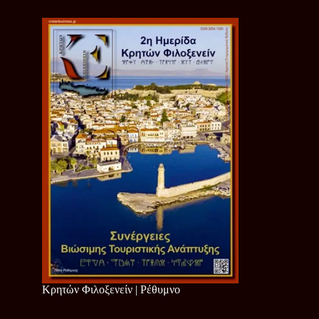
Κρητών Φιλοξενείν | Ρέθυμνο