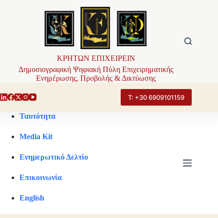
Μετάβαση
στο
περιεχόμενο
ΚΡΗΤΩΝ ΕΠΙΧΕΙΡΕΙΝ
Δημοσιογραφική Ψηφιακή Πύλη Επιχειρηματικής
Ενημέρωσης, Προβολής & Δικτύωσης
Τ: +30 6909101159
Ταυτότητα
Media Kit
Ενημερωτικό Δελτίο
Επικοινωνία
English