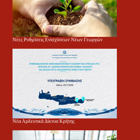
Νέες Ρυθμίσεις Ενισχύσεων Νέων Γεωργών
Νέα Αρδευτικά Δίκτυα Κρήτης