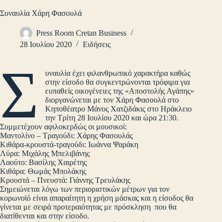
Συναυλία Χάρη Φασουλά
Press Room Cretan Business
28 Ιουλίου 2020
Ειδήσεις
Σ
υναυλία έχει φιλανθρωπικό χαρακτήρα καθώς
στην είσοδο θα συγκεντρώνονται τρόφιμα για
ευπαθείς οικογένειες της «Αποστολής Αγάπης»
διοργανώνεται με τον Χάρη Φασουλά στο
Κηποθέατρο Μάνος Χατζιδάκις στο Ηράκλειο
την Τρίτη 28 Ιουλίου 2020 και ώρα 21:30.
Συμμετέχουν αφιλοκερδώς οι μουσικοί:
Μαντολίνο – Τραγούδι: Χάρης Φασουλάς
Κιθάρα-κρουστά-τραγούδι: Ιωάννα Ψαράκη
Λύρα: Μιχάλης Μπελιβάνης
Λαούτο: Βασίλης Χαιρέτης
Κιθάρα: Θωμάς Μπολάκης
Κρουστά – Πνευστά: Γιάννης Τρευλάκης
Σημειώνεται λόγω των περιοριστικών μέτρων για τον
κορωνοϊό είναι απαραίτητη η χρήση μάσκας και η είσοδος θα
γίνεται με σειρά προτεραιότητας με πρόσκληση που θα
διατίθενται και στην είσοδο.