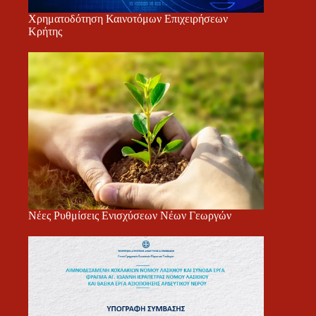
Χρηματοδότηση Καινοτόμων Επιχειρήσεων
Κρήτης
Νέες Ρυθμίσεις Ενισχύσεων Νέων Γεωργών