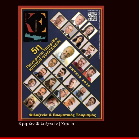
Κρητών Φιλοξενείν | Σητεία