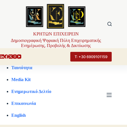
Μετάβαση
στο
περιεχόμενο
ΚΡΗΤΩΝ ΕΠΙΧΕΙΡΕΙΝ
Δημοσιογραφική Ψηφιακή Πύλη Επιχειρηματικής
Ενημέρωσης, Προβολής & Δικτύωσης
Τ: +30 6909101159
Ταυτότητα
Media Kit
Ενημερωτικό Δελτίο
Επικοινωνία
English