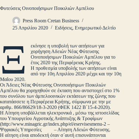
Φυτεύσεις Οινοποιήσιμων Ποικιλιών Αμπέλου
Press Room Cretan Business
25 Απριλίου 2020
Ειδήσεις
,
Ενημερωτικό Δελτίο
Ξ
εκίνησε η υποβολή των αιτήσεων για
χορήγηση Αδειών Νέας Φύτευσης
Οινοποιήσιμων Ποικιλιών Αμπέλου για το
έτος 2020 της Περιφέρειας Κρήτης.
Η προθεσμία υποβολής των αιτήσεων είναι
από την 10η Απριλίου 2020 μέχρι και την 10η
Μαΐου 2020.
Οι Άδειες Νέας Φύτευσης Οινοποιήσιμων Ποικιλιών
Αμπέλου θα χορηγηθούν σε έκταση που αντιστοιχεί στο 1%
του συνόλου των άμπελοοινικών εκτάσεων της ζώνης που
κατατάσσετε η Περιφέρεια Κρήτης, σύμφωνα με την με
αριθμ. 866/86629/18-3-2020 (ΦΕΚ 1422 Β΄15-4-2020).
Η Αίτηση υποβάλλεται ηλεκτρονικά , μέσω της ιστοσελίδας
του Υπουργείου Αγροτικής Ανάπτυξης & Τροφίμων
(http://www.minagric.gr/index.php/el/eservisesmenu-2 –
Ψηφιακές Υπηρεσίες – Αίτηση Αδειών Φύτευσης.
Η αίτηση είναι αποδεκτή όταν σ΄αυτή επισυνάπτονται