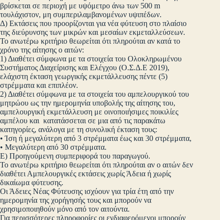
βρίσκεται σε περιοχή με υψόμετρο άνω των 500 m
τουλάχιστον, μη συμπεριλαμβανομένων υψιπέδων.
Δ) Εκτάσεις που προορίζονται για νέα φύτευση στο πλαίσιο
της διεύρυνσης των μικρών και μεσαίων εκμεταλλεύσεων.
Το ανωτέρω κριτήριο θεωρείται ότι πληρούται αν κατά το
χρόνο της αίτησης ο αιτών:
1) Διαθέτει σύμφωνα με τα στοιχεία του Ολοκληρωμένου
Συστήματος Διαχείρισης και Ελέγχου (Ο.Σ.Δ.Ε 2019),
ελάχιστη έκταση γεωργικής εκμετάλλευσης πέντε (5)
στρέμματα και επιπλέον.
2) Διαθέτει σύμφωνα με τα στοιχεία του αμπελουργικού του
μητρώου ως την ημερομηνία υποβολής της αίτησης του,
αμπελουργική εκμετάλλευση με οινοποιήσιμες ποικιλίες
αμπέλου και κατατάσσεται σε μια από τις παρακάτω
κατηγορίες, ανάλογα με τη συνολική έκταση τους:
• Ίση ή μεγαλύτερη από 3 στρέμματα έως και 30 στρέμματα,
• Μεγαλύτερη από 30 στρέμματα.
Ε) Προηγούμενη συμπεριφορά του παραγωγού.
Το ανωτέρω κριτήριο θεωρείται ότι πληρούται αν ο αιτών δεν
διαθέτει Αμπελουργικές εκτάσεις χωρίς Άδεια ή χωρίς
δικαίωμα φύτευσης.
Οι Άδειες Νέας Φύτευσης ισχύουν για τρία έτη από την
ημερομηνία της χορήγησής τους και μπορούν να
χρησιμοποιηθούν μόνο από τον αιτούντα.
Για περισσότερες πληροφορίες οι ενδιαφερόμενοι μπορούν