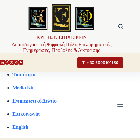
Μετάβαση
στο
περιεχόμενο
ΚΡΗΤΩΝ ΕΠΙΧΕΙΡΕΙΝ
Δημοσιογραφική Ψηφιακή Πύλη Επιχειρηματικής
Ενημέρωσης, Προβολής & Δικτύωσης
Τ: +30 6909101159
Ταυτότητα
Media Kit
Ενημερωτικό Δελτίο
Επικοινωνία
English