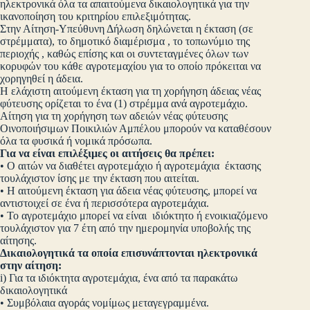
ηλεκτρονικά όλα τα απαιτούμενα δικαιολογητικά για την
ικανοποίηση του κριτηρίου επιλεξιμότητας.
Στην Αίτηση-Υπεύθυνη Δήλωση δηλώνεται η έκταση (σε
στρέμματα), το δημοτικό διαμέρισμα , το τοπωνύμιο της
περιοχής , καθώς επίσης και οι συντεταγμένες όλων των
κορυφών του κάθε αγροτεμαχίου για το οποίο πρόκειται να
χορηγηθεί η άδεια.
Η ελάχιστη αιτούμενη έκταση για τη χορήγηση άδειας νέας
φύτευσης ορίζεται το ένα (1) στρέμμα ανά αγροτεμάχιο.
Αίτηση για τη χορήγηση των αδειών νέας φύτευσης
Οινοποιήσιμων Ποικιλιών Αμπέλου μπορούν να καταθέσουν
όλα τα φυσικά ή νομικά πρόσωπα.
Για να είναι επιλέξιμες οι αιτήσεις θα πρέπει:
• Ο αιτών να διαθέτει αγροτεμάχιο ή αγροτεμάχια έκτασης
τουλάχιστον ίσης με την έκταση που αιτείται.
• Η αιτούμενη έκταση για άδεια νέας φύτευσης, μπορεί να
αντιστοιχεί σε ένα ή περισσότερα αγροτεμάχια.
• Το αγροτεμάχιο μπορεί να είναι ιδιόκτητο ή ενοικιαζόμενο
τουλάχιστον για 7 έτη από την ημερομηνία υποβολής της
αίτησης.
Δικαιολογητικά τα οποία επισυνάπτονται ηλεκτρονικά
στην αίτηση:
i) Για τα ιδιόκτητα αγροτεμάχια, ένα από τα παρακάτω
δικαιολογητικά
• Συμβόλαια αγοράς νομίμως μεταγεγραμμένα.