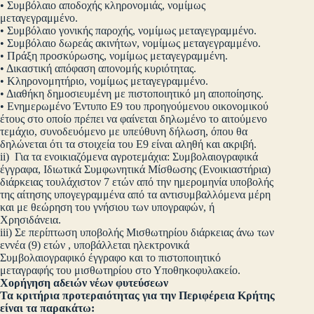
• Συμβόλαιο αποδοχής κληρονομιάς, νομίμως
μεταγεγραμμένο.
• Συμβόλαιο γονικής παροχής, νομίμως μεταγεγραμμένο.
• Συμβόλαιο δωρεάς ακινήτων, νομίμως μεταγεγραμμένο.
• Πράξη προσκύρωσης, νομίμως μεταγεγραμμένη.
• Δικαστική απόφαση απονομής κυριότητας.
• Κληρονομητήριο, νομίμως μεταγεγραμμένο.
• Διαθήκη δημοσιευμένη με πιστοποιητικό μη αποποίησης.
• Ενημερωμένο Έντυπο Ε9 του προηγούμενου οικονομικού
έτους στο οποίο πρέπει να φαίνεται δηλωμένο το αιτούμενο
τεμάχιο, συνοδευόμενο με υπεύθυνη δήλωση, όπου θα
δηλώνεται ότι τα στοιχεία του Ε9 είναι αληθή και ακριβή.
ii) Για τα ενοικιαζόμενα αγροτεμάχια: Συμβολαιογραφικά
έγγραφα, Ιδιωτικά Συμφωνητικά Μίσθωσης (Ενοικιαστήρια)
διάρκειας τουλάχιστον 7 ετών από την ημερομηνία υποβολής
της αίτησης υπογεγραμμένα από τα αντισυμβαλλόμενα μέρη
και με θεώρηση του γνήσιου των υπογραφών, ή
Χρησιδάνεια.
iii) Σε περίπτωση υποβολής Μισθωτηρίου διάρκειας άνω των
εννέα (9) ετών , υποβάλλεται ηλεκτρονικά
Συμβολαιογραφικό έγγραφο και το πιστοποιητικό
μεταγραφής του μισθωτηρίου στο Υποθηκοφυλακείο.
Χορήγηση αδειών νέων φυτεύσεων
Τα κριτήρια προτεραιότητας για την Περιφέρεια Κρήτης
είναι τα παρακάτω: