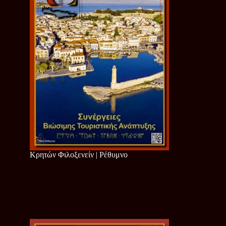
Κρητών Φιλοξενείν | Ρέθυμνο