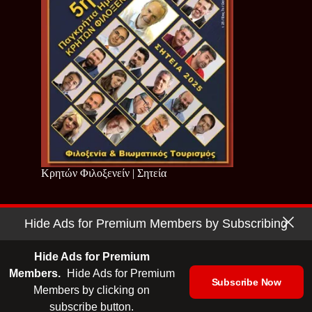
Κρητών Φιλοξενείν | Σητεία
Hide Ads for Premium Members by Subscribing
Copyright © 2026 - Cretan Business | Κρητών Επιχειρείν
Όροι Χρήσης
|
Πολιτική Απορρήτου
Hide Ads for Premium
Members.
Hide Ads for Premium
Subscribe Now
Members by clicking on
| Ταυτότητα
| Media Kit
| Ενημερωτικό Δελτίο
subscribe button.