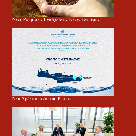
Νέες Ρυθμίσεις Ενισχύσεων Νέων Γεωργών
Νέα Αρδευτικά Δίκτυα Κρήτης