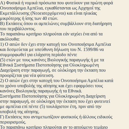
Α) Φυσικά ή νομικά πρόσωπα που φυτεύουν για πρώτη φορά
Οινοποιήσιμα Αμπέλια, εγκαθίστανται ως Αρχηγοί της
Εκμετάλλευσης (Νεοεισερχόμενοι) και είναι ηλικίας
μικρότερης ή ίσης των 40 ετών.
Β) Εκτάσεις όπου οι αμπελώνες συμβάλλουν στη διατήρηση
του περιβάλλοντος.
Το παραπάνω κριτήριο πληρούται εάν ισχύει ένα από τα
ακόλουθα:
1) Ο αιτών δεν έχει στην κατοχή του Οινοποιήσιμα Αμπέλια
και δεσμεύεται με υπεύθυνη δήλωση του Ν. 1599/86 να
συμμορφωθεί για ελάχιστη περίοδο πέντε
(5) ετών με τους κανόνες Βιολογικής παραγωγής ή με τα
Εθνικά Συστήματα Πιστοποίησης για Ολοκληρωμένη
Διαχείριση στην παραγωγή, σε ολόκληρη την έκταση που
προορίζεται για νέα φύτευση.
2) Ο αιτών έχει στην κατοχή του Οινοποιήσιμα Αμπέλια κατά
το χρόνο υποβολής της αίτησης και έχει εφαρμόσει τους
κανόνες Βιολογικής παραγωγής ή τα Εθνικά.
Συστήματα Πιστοποίησης για Ολοκληρωμένη Διαχείριση
στην παραγωγή, σε ολόκληρη την έκταση που έχει φυτευτεί
με αμπέλια επί πέντε (5) τουλάχιστον έτη, πριν από την
υποβολή της αίτησης.
Γ) Εκτάσεις που αντιμετωπίζουν φυσικούς ή άλλους ειδικούς
περιορισμούς.
Το παραπάνω κριτήριο πληρούται αν το αιτούμενο τεμάχιο