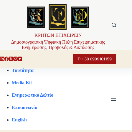
Μετάβαση
στο
περιεχόμενο
ΚΡΗΤΩΝ ΕΠΙΧΕΙΡΕΙΝ
Δημοσιογραφική Ψηφιακή Πύλη Επιχειρηματικής
Ενημέρωσης, Προβολής & Δικτύωσης
Τ: +30 6909101159
Ταυτότητα
Media Kit
Ενημερωτικό Δελτίο
Επικοινωνία
English