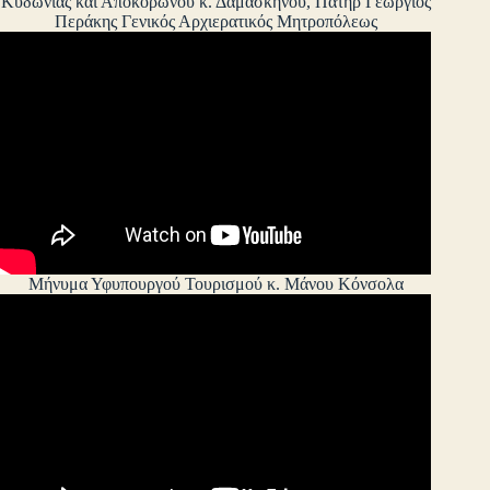
Κυδωνίας και Αποκορώνου κ. Δαμασκηνού, Πατήρ Γεώργιος
Περάκης Γενικός Αρχιερατικός Μητροπόλεως
Μήνυμα Υφυπουργού Τουρισμού κ. Μάνου Κόνσολα