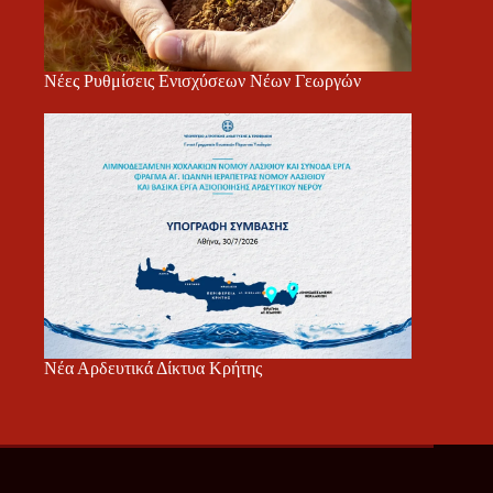
Νέες Ρυθμίσεις Ενισχύσεων Νέων Γεωργών
Νέα Αρδευτικά Δίκτυα Κρήτης