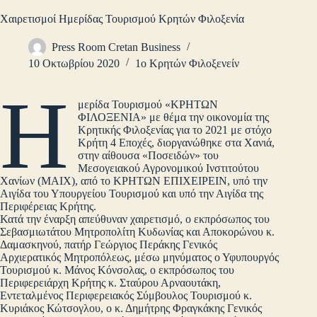
Χαιρετισμοί Ημερίδας Τουρισμού Κρητών Φιλοξενία
Press Room Cretan Business
10 Οκτωβρίου 2020
1ο Κρητών Φιλοξενείν
Η
μερίδα Τουρισμού «ΚΡΗΤΩΝ
ΦΙΛΟΞΕΝΙΑ» με θέμα την οικονομία της
Κρητικής Φιλοξενίας για το 2021 με στόχο
Κρήτη 4 Εποχές, διοργανώθηκε στα Χανιά,
στην αίθουσα «Ποσειδών» του
Μεσογειακού Αγρονομικού Ινστιτούτου
Χανίων (ΜΑΙΧ), από το ΚΡΗΤΩΝ ΕΠΙΧΕΙΡΕΙΝ, υπό την
Αιγίδα του Υπουργείου Τουρισμού και υπό την Αιγίδα της
Περιφέρειας Κρήτης.
Κατά την έναρξη απεύθυναν χαιρετισμό, ο εκπρόσωπος του
Σεβασμιωτάτου Μητροπολίτη Κυδωνίας και Αποκορώνου κ.
Δαμασκηνού, πατήρ Γεώργιος Περάκης Γενικός
Αρχιερατικός Μητροπόλεως, μέσω μηνύματος ο Υφυπουργός
Τουρισμού κ. Μάνος Κόνσολας, ο εκπρόσωπος του
Περιφερειάρχη Κρήτης κ. Σταύρου Αρναουτάκη,
Εντεταλμένος Περιφερειακός Σύμβουλος Τουρισμού κ.
Κυριάκος Κώτσογλου, o κ. Δημήτρης Φραγκάκης Γενικός