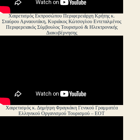
Χαιρετισμός Εκπροσώπου Περιφερειάρχη Κρήτης κ.
Σταύρου Αρναουτάκη, Κυριάκος Κώτσογλου Εντεταλμένος
Περιφερειακός Σύμβουλος Τουρισμού & Ηλεκτρονικής
Διακυβέρνησης
Χαιρετισμός κ. Δημήτρη Φραγκάκη Γενικού Γραμματέα
Ελληνικού Οργανισμού Τουρισμού – ΕΟΤ