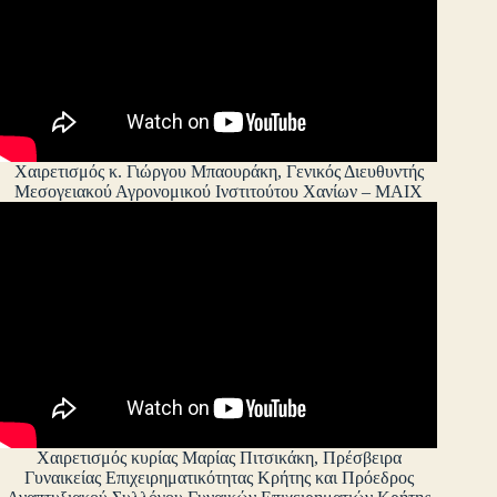
Χαιρετισμός κ. Γιώργου Μπαουράκη, Γενικός Διευθυντής
Μεσογειακού Αγρονομικού Ινστιτούτου Χανίων – ΜΑΙΧ
Χαιρετισμός κυρίας Μαρίας Πιτσικάκη, Πρέσβειρα
Γυναικείας Επιχειρηματικότητας Κρήτης και Πρόεδρος