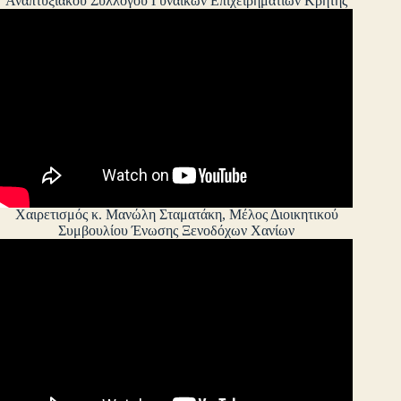
Αναπτυξιακού Συλλόγου Γυναικών Επιχειρηματιών Κρήτης
Χαιρετισμός κ. Μανώλη Σταματάκη, Μέλος Διοικητικού
Συμβουλίου Ένωσης Ξενοδόχων Χανίων