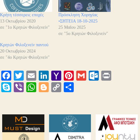
Κρήτη τέσσερεις εποχές
Πρόσκληση Χορηγίας
13 Οκτωβρίου 2020
•ΣΗΤΕΙΑ 18-10-2025
σε "1ο Κρητών Φιλοξενείν"
25 Μαΐου 2025
σε "5ο Κρητών Φιλοξενείν"
Κρητών Φιλοξενείν παντού
20 Οκτωβρίου 2024
σε "4ο Κρητών Φιλοξενείν"
Fa
T
E
Li
Y
Pi
G
O
Pr
ce
wi
m
nk
ah
nt
m
ut
in
S
Vi
W
Bl
C
Μ
bo
tte
ail
ed
oo
er
ail
lo
t
ky
be
ha
og
op
οι
ok
r
In
M
es
ok
pe
r
ts
ge
y
ρ
ail
t
.c
A
r
Li
α
o
pp
nk
στ
m
εί