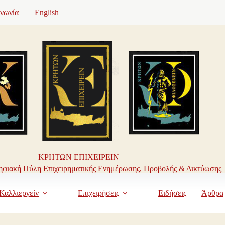
ινωνία
| English
ΚΡΗΤΩΝ ΕΠΙΧΕΙΡΕΙΝ
φιακή Πύλη Επιχειρηματικής Ενημέρωσης, Προβολής & Δικτύωσης
Καλλιεργείν
Επιχειρήσεις
Ειδήσεις
Άρθρα