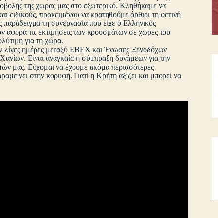
ροβολής της χωρας μας στο εξωτερικό. Κληθήκαμε να
ι ειδικούς, προκειμένου να κρατηθούμε όρθιοι τη φετινή
ς παράδειγμα τη συνεργασία που είχε ο Ελληνικός
ν αφορά τις εκτιμήσεις των κρουσμάτων σε χώρες του
ολύτιμη για τη χώρα.
ριν λίγες ημέρες μεταξύ ΕΒΕΧ και Ένωσης Ξενοδόχων
Χανίων. Είναι αναγκαία η σύμπραξη δυνάμεων για την
μών μας. Εύχομαι να έχουμε ακόμα περισσότερες
αμείνει στην κορυφή. Γιατί η Κρήτη αξίζει και μπορεί να