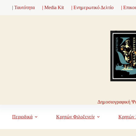
Μετάβαση
| Ταυτότητα
| Media Kit
| Ενημερωτικό Δελτίο
| Επικο
στο
περιεχόμενο
Δημοσιογραφική Ψη
Περιοδικά
Κρητών Φιλοξενείν
Κρητών 