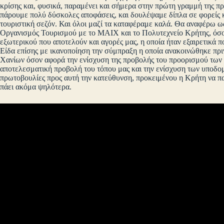
κρίσης και, φυσικά, παραμένει και σήμερα στην πρώτη γραμμή της π
πάρουμε πολύ δύσκολες αποφάσεις, και δουλέψαμε δίπλα σε φορείς κα
τουριστική σεζόν. Και όλοι μαζί τα καταφέραμε καλά. Θα αναφέρω ω
Οργανισμός Τουρισμού με το ΜΑΙΧ και το Πολυτεχνείο Κρήτης, όσο
εξωτερικού που αποτελούν και αγορές μας, η οποία ήταν εξαιρετικά π
Είδα επίσης με ικανοποίηση την σύμπραξη η οποία ανακοινώθηκε π
Χανίων όσον αφορά την ενίσχυση της προβολής του προορισμού των 
αποτελεσματική προβολή του τόπου μας και την ενίσχυση των υποδο
πρωτοβουλίες προς αυτή την κατεύθυνση, προκειμένου η Κρήτη να παρ
πάει ακόμα ψηλότερα.