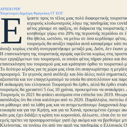
ΑΡΧΕΙΟ PDF
Ε
Χαιρετισμός Δημήτρη Φραγκάκη ΓΓ ΕΟΤ
ίμαστε προς το τέλος μιας πολύ διαφορετικής τουριστι
ισχυρούς κλυδωνισμούς λόγω της πανδημίας του covid 
φέτος χάσαμε σε αφίξεις, σε διάρκεια της τουριστικής
κινηθούμε γύρω στο 20% της περυσινής περιόδου σε έσ
Θα ήθελα, ωστόσο, να μείνω σε όσα κερδίσαμε φέτος.
τουρισμός θα ανοίξει παρόλα αυτά καταφέραμε κάτι που
άνοιξε κυρίως επειδή συνεργαστήκαμε μεταξύ μας. Διότι, δεν έκανε μ
Η επανεκκίνηση της τουριστικής αγοράς οφείλεται κυρίως στις προσπά
των εργαζόμενων του τουρισμού, οι οποίοι φέτος πήραν ρίσκο και άνο
επανεκκίνηση του τουρισμού μας και κράτησαν όρθιο το τουριστικό μ
Το δεύτερο κέρδος για τη χώρα μας είναι ότι αναγνωρίστηκε η μεγάλ
προορισμό. Το γεγονός αυτό ανέδειξε και δύο άλλες πολύ σημαντικές 
αξιοπιστία και τον επαγγελματισμό τα οποία θα αποτελέσουν και παρ
Η ανάκαμψη του ελληνικού Τουρισμού θα έρθει, αλλά θα έρθει σταδι
τουρισμός θα χρειαστεί 5 έως 10 χρόνια, προκειμένου να ανακάμψει.
Τουρισμός το 2021 θα φτάσει αυτόματα στα επίπεδα του 2019. Θεωρώ 
αισιόδοξος ότι θα είναι καλύτερο από το 2020. Παράλληλα, πιστεύω ό
να μάθουμε από τα λάθη μας και να αντιμετωπίσουμε διαχρονικά δομ
ευκαιρία και για την Κρήτη, και για τα Χανιά, προκειμένου έχουμε α
κάτι μας έχει διδάξει η κρίση του κορονοϊού, άλλωστε, είναι ότι το 
εμείς πρέπει να προσαρμοστούμε γιατί όχι ακόμα και να βρεθούμε μπρ
Κλείνοντας, να τονίσω ότι από την αρχή της πανδημίας ο Ελληνικός 