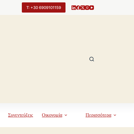
Τ: +30 6909101159
Συνεντεύξεις
Οικονομία
Περισσότερα