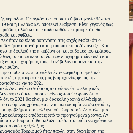
κής περιόδου. Η παγκόσμια τουριστική βιομηχανία δέχεται
19 και η Ελλάδα δεν αποτελεί εξαίρεση. Είναι γεγονός πως
 περιόδου, αλλά και σε έσοδα καθώς εκτιμούμε ότι θα
οδα και αφίξεις.
 Δεν ήταν καθόλου αυτονόητο στις αρχές Μαΐου ότι ο
 δεν ήταν αυτονόητο και η τουριστική σεζόν άνοιξε. Και
όνο τη δουλειά της η κυβέρνηση και οι δομές του κράτους.
θειες του ιδιωτικού τομέα, των επιχειρηματιών αλλά και
ιξαν τις επιχειρήσεις τους. Συνέβαλαν σημαντικά στην
ας προϊόν.
η προσπάθεια να αποτελέσει έναν ασφαλή τουριστικό
αρετές της τουριστικής μας βιομηχανίας φέτος την
ακαταθήκες για το 2021.
ακά. Δεν ανήκω σε όσους πιστεύουν ότι ο ελληνικός
 Δεν ανήκω όμως και σε εκείνους που θεωρούν ότι ο
ότι το 2021 θα είναι μία δύσκολη χρονιά αλλά είμαι
τι ο επόμενος χρόνος θα είναι μια ευκαιρία να σκεφτούμε,
ικά προβλήματα του ελληνικού Τουρισμού. Αποτελεί μία
κόμα καλύτερες επιδόσεις από τα προηγούμενα χρόνια. Αν
τοπίο στον Τουρισμό θα αλλάξει μέσα στα επόμενα χρόνια και
οστά από τις εξελίξεις.
Οργανισμός Τουρισμού ήταν παρών στην διαχείριση της