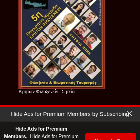
Κρητών Φιλοξενείν | Σητεία
Hide Ads for Premium Members by Subscribing
Copyright © 2026 - Cretan Business | Κρητών Επιχειρείν
Όροι Χρήσης
|
Πολιτική Απορρήτου
Hide Ads for Premium
Members.
Hide Ads for Premium