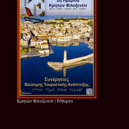
Κρητών Φιλοξενείν | Ρέθυμνο