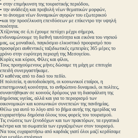
• στην επιμήκυνση της τουριστικής περιόδου,
• την ανάδειξη και προβολή νέων θεματικών μορφών,
• το άνοιγμα νέων δυναμικών αγορών του εξωτερικού
•και την προσέλκυση επενδύσεων με επίκεντρο την υψηλή
ποιότητα.
Χτίζοντας σε ό,τι έχουμε πετύχει μέχρι σήμερα,
ενδυναμώνουμε τη διεθνή ταυτότητα και εικόνα του νησιού
μας, ως μοναδικό, παγκόσμιο ελκυστικό προορισμό που
προσφέρει αυθεντικές ταξιδιωτικές εμπειρίες 365 μέρες το
χρόνο στην ευρύτερη περιοχή της Μεσογείου.
Κυρίες και κύριοι, Φίλες και φίλοι,
Τους προηγούμενους μήνες δώσαμε τη μάχη με επιτυχία
επειδή συνεργαστήκαμε.
Ο καθένας από το δικό του πεδίο.
Η πολιτεία, η αυτοδιοίκηση, οι κοινωνικοί εταίροι, η
επιστημονική κοινότητα, το ανθρώπινο δυναμικό, οι πολίτες,
συναντήθηκαν σε κοινούς δρόμους για τη διασφάλιση της
δημόσιας υγείας, αλλά και για το περιορισμό των
οικονομικών και κοινωνικών συνεπειών της πανδημίας.
Θέλω για αυτό το λόγο από το βήμα αυτής της ημερίδας να
ευχαριστήσω δημόσια όλους τους φορείς του τουρισμού.
Τις ενώσεις των ξενοδόχων και των πρακτόρων, τα εργατικά
κέντρα και τα σωματεία των εργαζομένων στον τουρισμό.
Να τους ευχαριστήσω από καρδιάς γιατί όλοι μαζί κερδίσαμε
ένα μεγάλο στοίχημα.