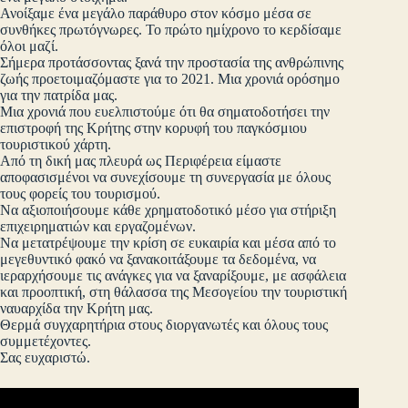
Ανοίξαμε ένα μεγάλο παράθυρο στον κόσμο μέσα σε
συνθήκες πρωτόγνωρες. Το πρώτο ημίχρονο το κερδίσαμε
όλοι μαζί.
Σήμερα προτάσσοντας ξανά την προστασία της ανθρώπινης
ζωής προετοιμαζόμαστε για το 2021. Μια χρονιά ορόσημο
για την πατρίδα μας.
Μια χρονιά που ευελπιστούμε ότι θα σηματοδοτήσει την
επιστροφή της Κρήτης στην κορυφή του παγκόσμιου
τουριστικού χάρτη.
Από τη δική μας πλευρά ως Περιφέρεια είμαστε
αποφασισμένοι να συνεχίσουμε τη συνεργασία με όλους
τους φορείς του τουρισμού.
Να αξιοποιήσουμε κάθε χρηματοδοτικό μέσο για στήριξη
επιχειρηματιών και εργαζομένων.
Να μετατρέψουμε την κρίση σε ευκαιρία και μέσα από το
μεγεθυντικό φακό να ξανακοιτάξουμε τα δεδομένα, να
ιεραρχήσουμε τις ανάγκες για να ξαναρίξουμε, με ασφάλεια
και προοπτική, στη θάλασσα της Μεσογείου την τουριστική
ναυαρχίδα την Κρήτη μας.
Θερμά συγχαρητήρια στους διοργανωτές και όλους τους
συμμετέχοντες.
Σας ευχαριστώ.