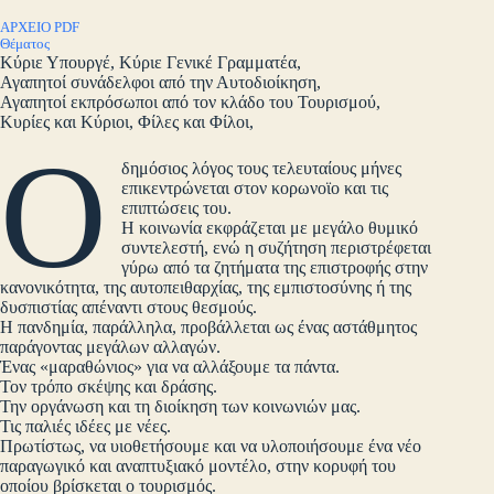
ΑΡΧΕΙΟ PDF
Θέματος
Κύριε Υπουργέ, Κύριε Γενικέ Γραμματέα,
Αγαπητοί συνάδελφοι από την Αυτοδιοίκηση,
Αγαπητοί εκπρόσωποι από τον κλάδο του Τουρισμού,
Κυρίες και Κύριοι, Φίλες και Φίλοι,
Ο
δημόσιος λόγος τους τελευταίους μήνες
επικεντρώνεται στον κορωνοϊο και τις
επιπτώσεις του.
Η κοινωνία εκφράζεται με μεγάλο θυμικό
συντελεστή, ενώ η συζήτηση περιστρέφεται
γύρω από τα ζητήματα της επιστροφής στην
κανονικότητα, της αυτοπειθαρχίας, της εμπιστοσύνης ή της
δυσπιστίας απέναντι στους θεσμούς.
Η πανδημία, παράλληλα, προβάλλεται ως ένας αστάθμητος
παράγοντας μεγάλων αλλαγών.
Ένας «μαραθώνιος» για να αλλάξουμε τα πάντα.
Τον τρόπο σκέψης και δράσης.
Την οργάνωση και τη διοίκηση των κοινωνιών μας.
Τις παλιές ιδέες με νέες.
Πρωτίστως, να υιοθετήσουμε και να υλοποιήσουμε ένα νέο
παραγωγικό και αναπτυξιακό μοντέλο, στην κορυφή του
οποίου βρίσκεται ο τουρισμός.