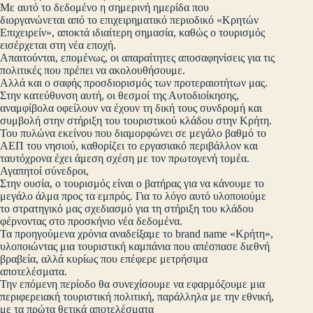
Με αυτό το δεδομένο η σημερινή ημερίδα που
διοργανώνεται από το επιχειρηματικό περιοδικό «Κρητών
Επιχειρείν», αποκτά ιδιαίτερη σημασία, καθώς ο τουρισμός
εισέρχεται στη νέα εποχή.
Απαιτούνται, επομένως, οι απαραίτητες αποσαφηνίσεις για τις
πολιτικές που πρέπει να ακολουθήσουμε.
Αλλά και ο σαφής προσδιορισμός των προτεραιοτήτων μας.
Στην κατεύθυνση αυτή, οι θεσμοί της Αυτοδιοίκησης,
αναμφίβολα οφείλουν να έχουν τη δική τους συνδρομή και
συμβολή στην στήριξη του τουριστικού κλάδου στην Κρήτη.
Του πυλώνα εκείνου που διαμορφώνει σε μεγάλο βαθμό το
ΑΕΠ του νησιού, καθορίζει το εργασιακό περιβάλλον και
ταυτόχρονα έχει άμεση σχέση με τον πρωτογενή τομέα.
Αγαπητοί σύνεδροι,
Στην ουσία, ο τουρισμός είναι ο βατήρας για να κάνουμε το
μεγάλο άλμα προς τα εμπρός. Για το λόγο αυτό υλοποιούμε
το στρατηγικό μας σχεδιασμό για τη στήριξη του κλάδου
φέρνοντας στο προσκήνιο νέα δεδομένα.
Τα προηγούμενα χρόνια αναδείξαμε το brand name «Κρήτη»,
υλοποιώντας μια τουριστική καμπάνια που απέσπασε διεθνή
βραβεία, αλλά κυρίως που επέφερε μετρήσιμα
αποτελέσματα.
Την επόμενη περίοδο θα συνεχίσουμε να εφαρμόζουμε μια
περιφερειακή τουριστική πολιτική, παράλληλα με την εθνική,
με τα πρώτα θετικά αποτελέσματα