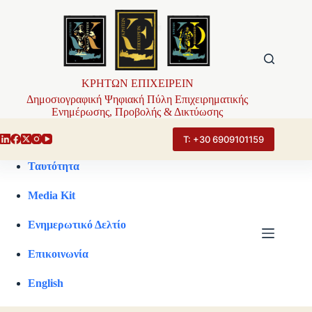
Μετάβαση
στο
περιεχόμενο
ΚΡΗΤΩΝ ΕΠΙΧΕΙΡΕΙΝ
Δημοσιογραφική Ψηφιακή Πύλη Επιχειρηματικής
Ενημέρωσης, Προβολής & Δικτύωσης
Τ: +30 6909101159
Ταυτότητα
Media Kit
Ενημερωτικό Δελτίο
Επικοινωνία
English