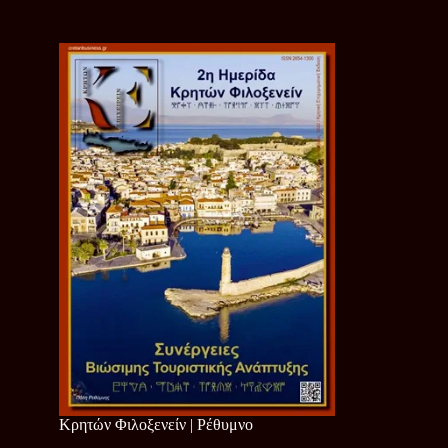
Κρητών Φιλοξενείν | Ρέθυμνο