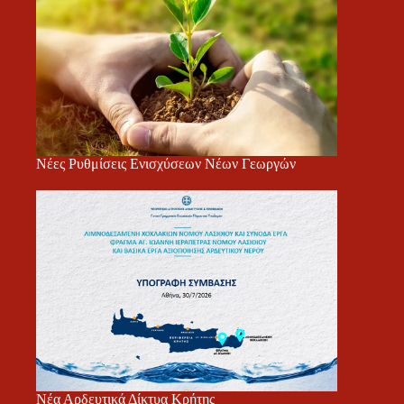
Νέες Ρυθμίσεις Ενισχύσεων Νέων Γεωργών
Νέα Αρδευτικά Δίκτυα Κρήτης