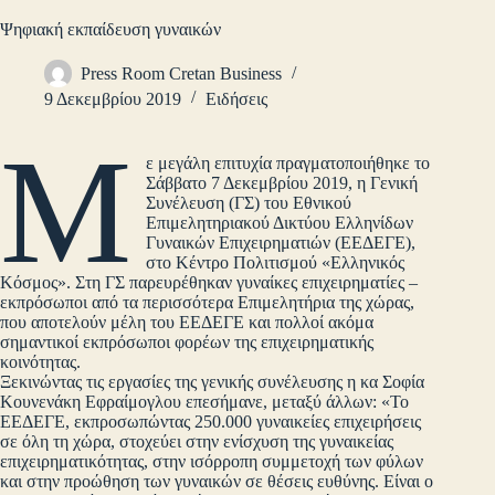
Ψηφιακή εκπαίδευση γυναικών
Press Room Cretan Business
9 Δεκεμβρίου 2019
Ειδήσεις
Μ
ε μεγάλη επιτυχία πραγματοποιήθηκε το
Σάββατο 7 Δεκεμβρίου 2019, η Γενική
Συνέλευση (ΓΣ) του Εθνικού
Επιμελητηριακού Δικτύου Ελληνίδων
Γυναικών Επιχειρηματιών (ΕΕΔΕΓΕ),
στο Κέντρο Πολιτισμού «Ελληνικός
Κόσμος». Στη ΓΣ παρευρέθηκαν γυναίκες επιχειρηματίες –
εκπρόσωποι από τα περισσότερα Επιμελητήρια της χώρας,
που αποτελούν μέλη του ΕΕΔΕΓΕ και πολλοί ακόμα
σημαντικοί εκπρόσωποι φορέων της επιχειρηματικής
κοινότητας.
Ξεκινώντας τις εργασίες της γενικής συνέλευσης η κα Σοφία
Κουνενάκη Εφραίμογλου επεσήμανε, μεταξύ άλλων: «Το
EEΔΕΓΕ, εκπροσωπώντας 250.000 γυναικείες επιχειρήσεις
σε όλη τη χώρα, στοχεύει στην ενίσχυση της γυναικείας
επιχειρηματικότητας, στην ισόρροπη συμμετοχή των φύλων
και στην προώθηση των γυναικών σε θέσεις ευθύνης. Είναι o