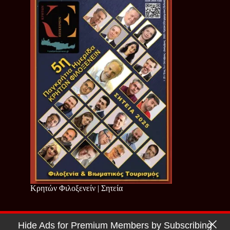
Κρητών Φιλοξενείν | Σητεία
Hide Ads for Premium Members by Subscribing
Copyright © 2026 - Cretan Business | Κρητών Επιχειρείν