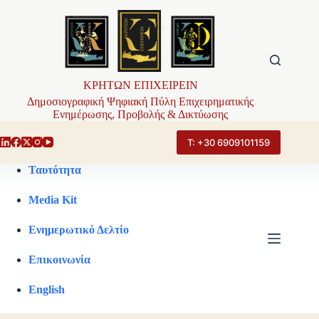
Μετάβαση
στο
περιεχόμενο
ΚΡΗΤΩΝ ΕΠΙΧΕΙΡΕΙΝ
Δημοσιογραφική Ψηφιακή Πύλη Επιχειρηματικής
Ενημέρωσης, Προβολής & Δικτύωσης
Τ: +30 6909101159
Ταυτότητα
Media Kit
Ενημερωτικό Δελτίο
Επικοινωνία
English