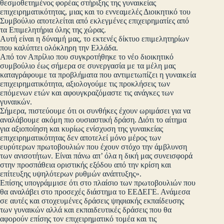
θεσμοθετημένος φορέας στήριξης της γυναικείας
επιχειρηματικότητας, μιας και το εννεαμελές Διοικητικό του
Συμβούλιο αποτελείται από εκλεγμένες επιχειρηματίες από
τα Επιμελητήρια όλης της χώρας.
Αυτή είναι η δύναμή μας, το εκτενές δίκτυο επιμελητηρίων
που καλύπτει ολόκληρη την Ελλάδα.
Από τον Απρίλιο που συγκροτήθηκε το νέο διοικητικό
συμβούλιο έως σήμερα σε συνεργασία με τα μέλη μας
καταγράφουμε τα προβλήματα που αντιμετωπίζει η γυναικεία
επιχειρηματικότητα, αξιολογούμε τις προκλήσεις των
επόμενων ετών και αφουγκραζόμαστε τις ανάγκες των
γυναικών.
Σήμερα, πιστεύουμε ότι οι συνθήκες έχουν ωριμάσει για να
αναλάβουμε ακόμη πιο ουσιαστική δράση. Διότι το αίτημα
για αξιοποίηση και κυρίως ενίσχυση της γυναικείας
επιχειρηματικότητας δεν αποτελεί μόνο μέρος των
ευρύτερων πρωτοβουλιών που έχουν στόχο την άμβλυνση
των ανισοτήτων. Είναι πάνω απ’ όλα η δική μας συνεισφορά
στην προσπάθεια οριστικής εξόδου από την κρίση και
επίτευξης υψηλότερων ρυθμών ανάπτυξης».
Επίσης υπογράμμισε ότι στο πλαίσιο των πρωτοβουλιών που
θα αναλάβει στο προσεχές διάστημα το ΕΕΔΕΓΕ. Ανάμεσα
σε αυτές και στοχευμένες δράσεις ψηφιακής εκπαίδευσης
των γυναικών αλλά και εκπαιδευτικές δράσεις που θα
αφορούν επίσης τον επιχειρηματικό τομέα και τις