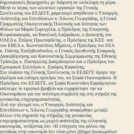
δημιουργικές βιομηχανίες με διάχυση σε ολόκληρη τη χώρα.
Μετά το πέρας των κλειστών εργασιών της Γενικής
Συνέλευσης του ΕΕΔΕΓΕ χαιρετισμό απηύθυναν ο Υπουργός
Ανάπτυξης και Επενδύσεων κ. Άδωνις Γεωργιάδης, η Γενική
Γραμματέας Οικογενειακής Πολιτικής και Ισότητας των
Φύλων κα Μαρία Συρεγγέλα, η Πρόεδρος της Επιτροπής
Κεφαλαιαγοράς, κα Βασιλική Λαζαράκου, ο Διοικητής του
ΟΑΕΔ κ. Σπύρος Πρωτοψάλτης, ο Πρόεδρος της ΚΕΕ και
του ΕΒΕΑ κ. Κωνσταντίνος Μίχαλος, ο Πρόεδρος του ΕΕΑ
κ. Γιάννης Χατζηθεοδοσίου, ο Γενικός Διευθυντής Εταιρικής
Διακυβέρνησης και Κανονιστικής Συμμόρφωσης της Εθνικής
Τράπεζας κ. Παναγιώτης Δασμάνογλου και ο Πρόεδρος του
Εμπορικού Συλλόγου κ. Σταύρος Καφούνης.
Στο πλαίσιο της Γενικής Συνέλευσης το ΕΕΔΕΓΕ τίμησε την
ιδρύτρια και επίτιμη πρόεδρο του, κα Σοφία Οικονομάκου. Η
Πρόεδρος του ΕΕΔΕΓΕ, κα Σοφία Κουνενάκη Εφραίμογλου
απένειμε το τιμητικό βραβείο και ευχαρίστησε την κα
Οικονομάκου για την πολύτιμη συμβολή της στη στήριξη της
γυναικείας επιχειρηματικότητας.
Από την πλευρά του, ο Υπουργός Ανάπτυξης και
Επενδύσεων κ. Άδωνις Γεωργιάδης αναφέρθηκε μεταξύ
άλλων στη σημασία της στήριξης της γυναικείας
επιχειρηματικότητας ως μοχλό ανάπτυξης της ελληνικής
οικονομίας, τονίζοντας ότι: «Η ενίσχυση του ρόλου της
γυναίκας στην οικονομία δεν είναι μόνο ζήτημα δικαιωμάτων