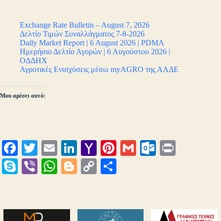
Exchange Rate Bulletin – August 7, 2026
Δελτίο Τιμών Συναλλάγματος 7-8-2026
Daily Market Report | 6 August 2026 | PDMA
Ημερήσιο Δελτίο Αγορών | 6 Αυγούστου 2026 |
ΟΔΔΗΧ
Αγροτικές Ενισχύσεις μέσω myAGRO της ΑΑΔΕ
Μου αρέσει αυτό:
Fa
T
E
Li
Y
Pi
G
O
Pr
ce
wi
m
nk
ah
nt
m
ut
in
S
Vi
W
Bl
C
Μ
bo
tte
ail
ed
oo
er
ail
lo
t
ky
be
ha
og
op
οι
ok
r
In
M
es
ok
pe
r
ts
ge
y
ρ
ail
t
.c
A
r
Li
α