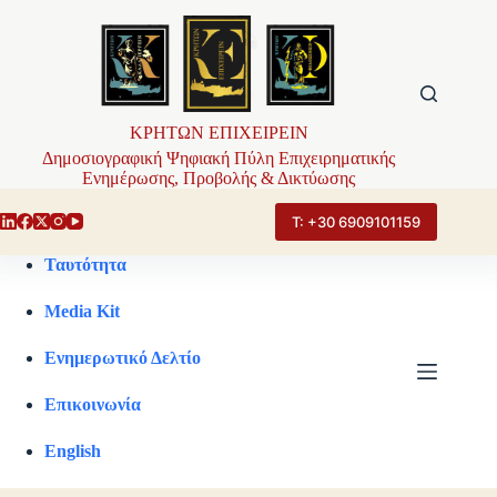
Μετάβαση
στο
περιεχόμενο
ΚΡΗΤΩΝ ΕΠΙΧΕΙΡΕΙΝ
Δημοσιογραφική Ψηφιακή Πύλη Επιχειρηματικής
Ενημέρωσης, Προβολής & Δικτύωσης
Τ: +30 6909101159
Ταυτότητα
Media Kit
Ενημερωτικό Δελτίο
Επικοινωνία
English