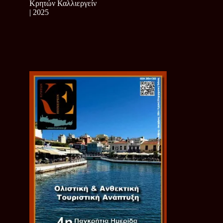
Κρητών Καλλιεργείν
| 2025