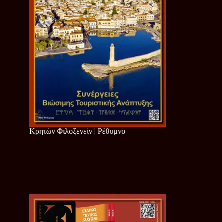
Κρητών Φιλοξενείν | Ρέθυμνο