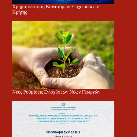
Χρηματοδότηση Καινοτόμων Επιχειρήσεων
Κρήτης
Νέες Ρυθμίσεις Ενισχύσεων Νέων Γεωργών