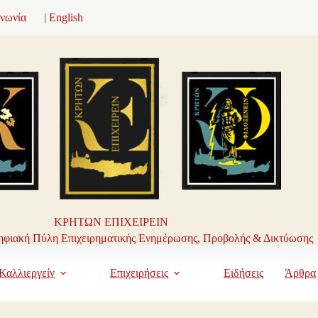
ινωνία
| English
ΚΡΗΤΩΝ ΕΠΙΧΕΙΡΕΙΝ
φιακή Πύλη Επιχειρηματικής Ενημέρωσης, Προβολής & Δικτύωσης
Καλλιεργείν
Επιχειρήσεις
Ειδήσεις
Άρθρα