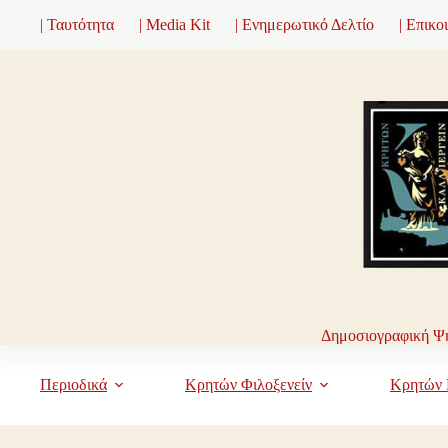
Μετάβαση
| Ταυτότητα
| Media Kit
| Ενημερωτικό Δελτίο
| Επικο
στο
περιεχόμενο
Δημοσιογραφική Ψη
Περιοδικά
Κρητών Φιλοξενείν
Κρητών 