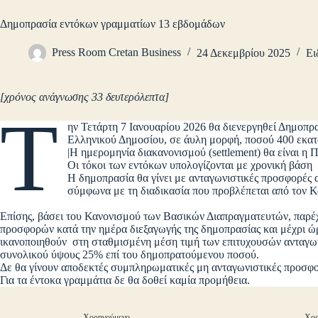
Δημοπρασία εντόκων γραμματίων 13 εβδομάδων
Press Room Cretan Business
24 Δεκεμβρίου 2025
Ει
[χρόνος ανάγνωσης 33 δευτερόλεπτα]
Τ
ην Τετάρτη 7 Ιανουαρίου 2026 θα διενεργηθεί Δημοπ
Ελληνικού Δημοσίου, σε άυλη μορφή, ποσού 400 εκα
|Η ημερομηνία διακανονισμού (settlement) θα είναι η
Οι τόκοι των εντόκων υπολογίζονται με χρονική βά
Η δημοπρασία θα γίνει με ανταγωνιστικές προσφορές 
σύμφωνα με τη διαδικασία που προβλέπεται από τον Κ
Επίσης, βάσει του Κανονισμού των Βασικών Διαπραγματευτών, παρέχ
προσφορών κατά την ημέρα διεξαγωγής της δημοπρασίας και μέχρι ώρ
ικανοποιηθούν στη σταθμισμένη μέση τιμή των επιτυχουσών ανταγων
συνολικού ύψους 25% επί του δημοπρατούμενου ποσού.
Δε θα γίνουν αποδεκτές συμπληρωματικές μη ανταγωνιστικές προσφο
Για τα έντοκα γραμμάτια δε θα δοθεί καμία προμήθεια.
Χορηγούμενο
Χορ