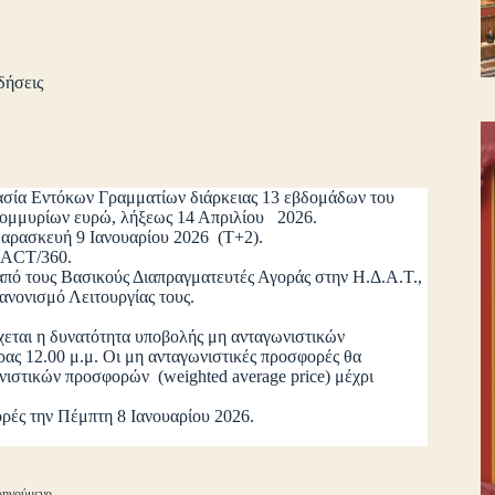
δήσεις
ρασία Εντόκων Γραμματίων διάρκειας 13 εβδομάδων του
τομμυρίων ευρώ, λήξεως 14 Απριλίου 2026.
 Παρασκευή 9 Ιανουαρίου 2026 (Τ+2).
ση ACT/360.
από τους Βασικούς Διαπραγματευτές Αγοράς στην Η.Δ.Α.Τ.,
ανονισμό Λειτουργίας τους.
εται η δυνατότητα υποβολής μη ανταγωνιστικών
ας 12.00 μ.μ. Οι μη ανταγωνιστικές προσφορές θα
ιστικών προσφορών (weighted average price) μέχρι
ρές την Πέμπτη 8 Ιανουαρίου 2026.
ηγούμενο