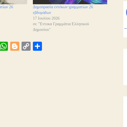
τίων 26
Δημοπρασία εντόκων γραμματίων 26
εβδομάδων
17 Ιουλίου 2026
σε "Έντοκα Γραμμάτια Ελληνικού
Δημοσίου"
Vi
W
Bl
C
Μ
be
ha
og
op
οι
ts
ge
y
ρ
A
r
Li
α
pp
nk
στ
εί
τε