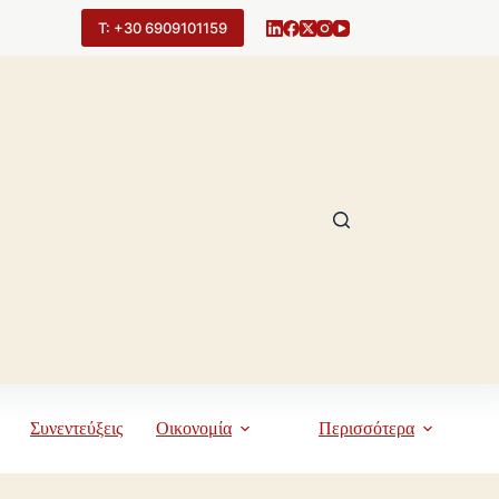
Τ: +30 6909101159
Συνεντεύξεις
Οικονομία
Περισσότερα