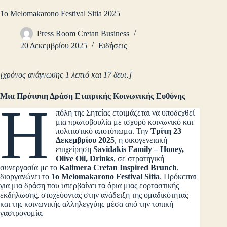
1ο Melomakarono Festival Sitia 2025
Press Room Cretan Business
20 Δεκεμβρίου 2025
Ειδήσεις
[χρόνος ανάγνωσης 1 λεπτό και 17 δευτ.]
Μια Πρότυπη Δράση Εταιρικής Κοινωνικής Ευθύνης
Η
πόλη της Σητείας ετοιμάζεται να υποδεχθεί
μια πρωτοβουλία με ισχυρό κοινωνικό και
πολιτιστικό αποτύπωμα. Την
Τρίτη 23
Δεκεμβρίου 2025
, η οικογενειακή
επιχείρηση
Savidakis Family – Honey,
Olive Oil, Drinks
, σε στρατηγική
συνεργασία με το
Kalimera Cretan Inspired Brunch
,
διοργανώνει το
1ο Melomakarono Festival Sitia
. Πρόκειται
για μια δράση που υπερβαίνει τα όρια μιας εορταστικής
εκδήλωσης, στοχεύοντας στην ανάδειξη της ομαδικότητας
και της κοινωνικής αλληλεγγύης μέσα από την τοπική
γαστρονομία.