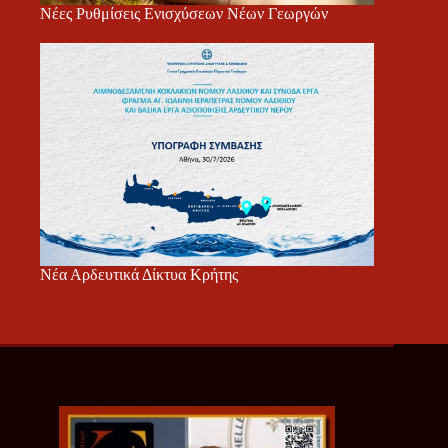
Νέες Ρυθμίσεις Ενισχύσεων Νέων Γεωργών
Νέα Αρδευτικά Δίκτυα Κρήτης