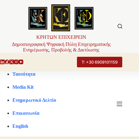
Μετάβαση
στο
περιεχόμενο
ΚΡΗΤΩΝ ΕΠΙΧΕΙΡΕΙΝ
Δημοσιογραφική Ψηφιακή Πύλη Επιχειρηματικής
Ενημέρωσης, Προβολής & Δικτύωσης
Τ: +30 6909101159
Ταυτότητα
Media Kit
Ενημερωτικό Δελτίο
Επικοινωνία
English