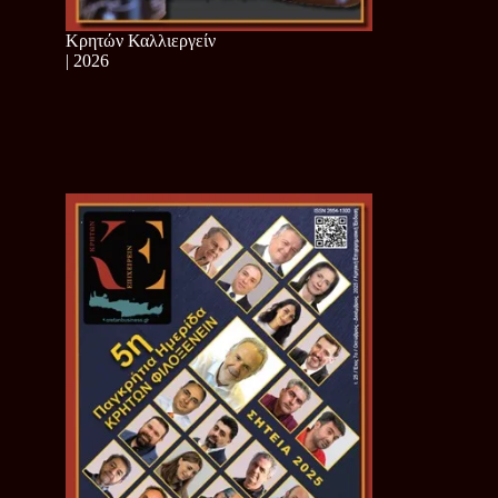
Κρητών Καλλιεργείν
| 2026