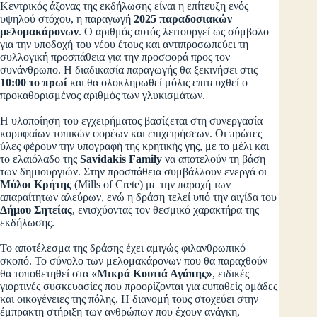
Κεντρικός άξονας της εκδήλωσης είναι η επίτευξη ενός
υψηλού στόχου, η παραγωγή
2025 παραδοσιακών
μελομακάρονων
. Ο αριθμός αυτός λειτουργεί ως σύμβολο
για την υποδοχή του νέου έτους και αντιπροσωπεύει τη
συλλογική προσπάθεια για την προσφορά προς τον
συνάνθρωπο. Η διαδικασία παραγωγής θα ξεκινήσει στις
10:00 το πρωί
και θα ολοκληρωθεί μόλις επιτευχθεί ο
προκαθορισμένος αριθμός των γλυκισμάτων.
Η υλοποίηση του εγχειρήματος βασίζεται στη συνεργασία
κορυφαίων τοπικών φορέων και επιχειρήσεων. Οι πρώτες
ύλες φέρουν την υπογραφή της κρητικής γης, με το μέλι και
το ελαιόλαδο της
Savidakis Family
να αποτελούν τη βάση
των δημιουργιών. Στην προσπάθεια συμβάλλουν ενεργά οι
Μύλοι Κρήτης
(Mills of Crete) με την παροχή των
απαραίτητων αλεύρων, ενώ η δράση τελεί υπό την αιγίδα του
Δήμου Σητείας
, ενισχύοντας τον θεσμικό χαρακτήρα της
εκδήλωσης.
Το αποτέλεσμα της δράσης έχει αμιγώς φιλανθρωπικό
σκοπό. Το σύνολο των μελομακάρονων που θα παραχθούν
θα τοποθετηθεί στα
«Μικρά Κουτιά Αγάπης»
, ειδικές
γιορτινές συσκευασίες που προορίζονται για ευπαθείς ομάδες
και οικογένειες της πόλης. Η διανομή τους στοχεύει στην
έμπρακτη στήριξη των ανθρώπων που έχουν ανάγκη,