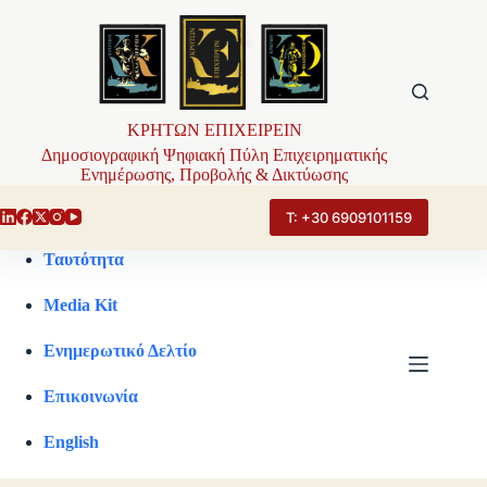
Μετάβαση
στο
περιεχόμενο
ΚΡΗΤΩΝ ΕΠΙΧΕΙΡΕΙΝ
Δημοσιογραφική Ψηφιακή Πύλη Επιχειρηματικής
Ενημέρωσης, Προβολής & Δικτύωσης
Τ: +30 6909101159
Ταυτότητα
Media Kit
Ενημερωτικό Δελτίο
Επικοινωνία
English