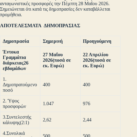
ανταγωνιστικές προσφορές την Πέμπτη 28 Μαΐου 2026.
Σημειώνεται ότι κατά τις δημοπρασίες δεν καταβάλλεται
προμήθεια.
ΑΠΟΤΕΛΕΣΜΑΤΑ ΔΗΜΟΠΡΑΣΙΑΣ
Δημοπρασία
Σημερινή
Προηγούμενη
Έντοκα
27 Μαΐου
22 Απριλίου
Γραμμάτια
2026
(ποσά σε
2026
(ποσά σε
διάρκειας
26
εκ. Ευρώ)
εκ. Ευρώ)
εβδομάδων
1.
Δημοπρατούμενο
400
400
ποσό
2. Ύψος
1.047
976
προσφορών
3.Συντελεστής
2,62
2,44
κάλυψης(2:1)
4.Συνολικά
500
500