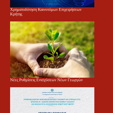
Χρηματοδότηση Καινοτόμων Επιχειρήσεων
Κρήτης
Νέες Ρυθμίσεις Ενισχύσεων Νέων Γεωργών