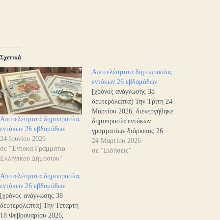
Σχετικά
Αποτελέσματα δημοπρασίας
εντόκων 26 εβδομάδων
[χρόνος ανάγνωσης 38
δευτερόλεπτα] Την Τρίτη 24
Μαρτίου 2026, διενεργήθηκε
Αποτελέσματά δημοπρασίας
δημοπρασία εντόκων
εντόκων 26 εβδομάδων
γραμματίων διάρκειας 26
24 Ιουνίου 2026
εβδομάδων, ύψους 400
24 Μαρτίου 2026
σε "Έντοκα Γραμμάτια
εκατομμυρίων ευρώ. Η
σε "Ειδήσεις"
Ελληνικού Δημοσίου"
απόδοση διαμορφώθηκε στο
2,16%. Υποβλήθηκαν
Αποτελέσματα δημοπρασίας
συνολικές προσφορές ύψους
εντόκων 26 εβδομάδων
1.127 εκατομμυρίων ευρώ,
[χρόνος ανάγνωσης 38
που υπερκάλυψαν το
δευτερόλεπτα] Την Τετάρτη
ζητούμενο ποσό κατά 2,82
18 Φεβρουαρίου 2026,
φορές. Η δημοπρασία