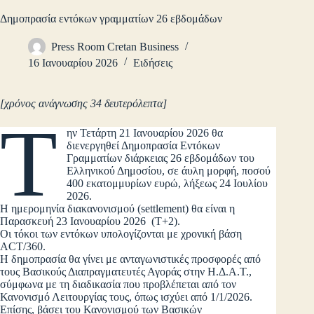
Δημοπρασία εντόκων γραμματίων 26 εβδομάδων
Press Room Cretan Business
16 Ιανουαρίου 2026
Ειδήσεις
[χρόνος ανάγνωσης 34 δευτερόλεπτα]
Τ
ην Τετάρτη 21 Ιανουαρίου 2026 θα
διενεργηθεί Δημοπρασία Εντόκων
Γραμματίων διάρκειας 26 εβδομάδων του
Ελληνικού Δημοσίου, σε άυλη μορφή, ποσού
400 εκατομμυρίων ευρώ, λήξεως 24 Ιουλίου
2026.
Η ημερομηνία διακανονισμού (settlement) θα είναι η
Παρασκευή 23 Ιανουαρίου 2026 (Τ+2).
Οι τόκοι των εντόκων υπολογίζονται με χρονική βάση
ACT/360.
Η δημοπρασία θα γίνει με ανταγωνιστικές προσφορές από
τους Βασικούς Διαπραγματευτές Αγοράς στην Η.Δ.Α.Τ.,
σύμφωνα με τη διαδικασία που προβλέπεται από τον
Κανονισμό Λειτουργίας τους, όπως ισχύει από 1/1/2026.
Επίσης, βάσει του Κανονισμού των Βασικών