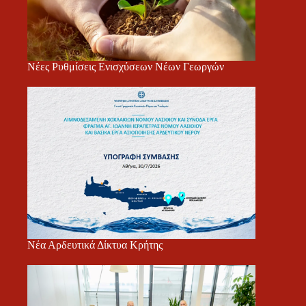
Νέες Ρυθμίσεις Ενισχύσεων Νέων Γεωργών
Νέα Αρδευτικά Δίκτυα Κρήτης