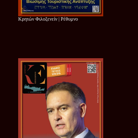
Κρητών Φιλοξενείν | Ρέθυμνο