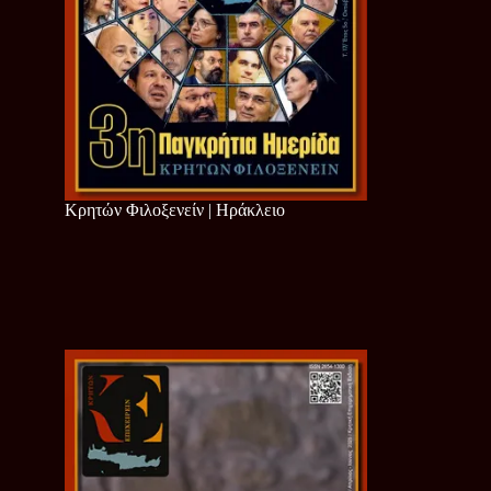
Κρητών Φιλοξενείν | Ηράκλειο