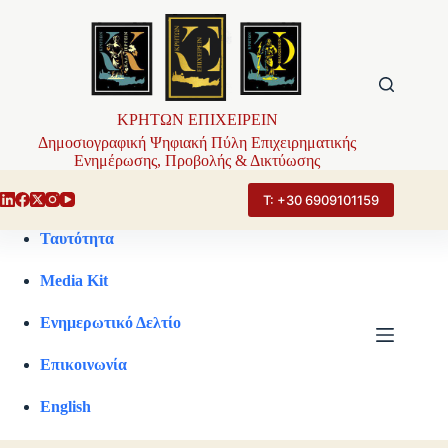
Μετάβαση
στο
περιεχόμενο
ΚΡΗΤΩΝ ΕΠΙΧΕΙΡΕΙΝ
Δημοσιογραφική Ψηφιακή Πύλη Επιχειρηματικής
Ενημέρωσης, Προβολής & Δικτύωσης
Τ: +30 6909101159
Ταυτότητα
Media Kit
Ενημερωτικό Δελτίο
Επικοινωνία
English