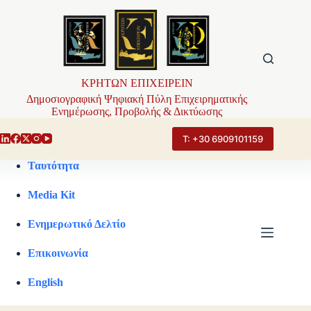
Μετάβαση
στο
περιεχόμενο
ΚΡΗΤΩΝ ΕΠΙΧΕΙΡΕΙΝ
Δημοσιογραφική Ψηφιακή Πύλη Επιχειρηματικής
Ενημέρωσης, Προβολής & Δικτύωσης
Τ: +30 6909101159
Ταυτότητα
Media Kit
Ενημερωτικό Δελτίο
Επικοινωνία
English