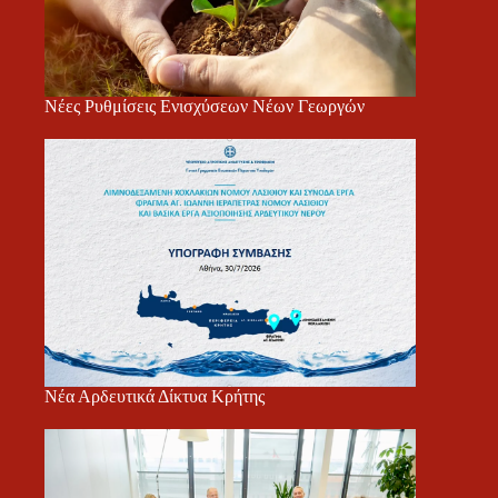
Νέες Ρυθμίσεις Ενισχύσεων Νέων Γεωργών
Νέα Αρδευτικά Δίκτυα Κρήτης