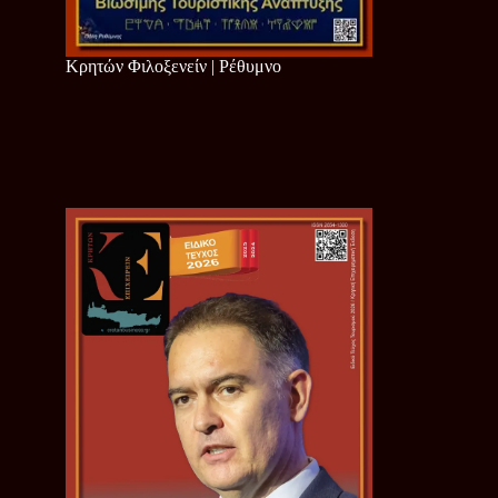
Κρητών Φιλοξενείν | Ρέθυμνο