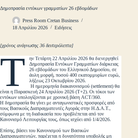
Δημοπρασία εντόκων γραμματίων 26 εβδομάδων
Press Room Cretan Business
18 Απριλίου 2026
Ειδήσεις
[χρόνος ανάγνωσης 36 δευτερόλεπτα]
Τ
ην Τετάρτη 22 Απριλίου 2026 θα διενεργηθεί
Δημοπρασία Εντόκων Γραμματίων διάρκειας
26 εβδομάδων του Ελληνικού Δημοσίου, σε
άυλη μορφή, ποσού 400 εκατομμυρίων ευρώ,
λήξεως 23 Οκτωβρίου 2026.
Η ημερομηνία διακανονισμού (settlement) θα
είναι η Παρασκευή 24 Απριλίου 2026 (Τ+2). Οι τόκοι των
εντόκων υπολογίζονται με χρονική βάση ACT/360.
Η δημοπρασία θα γίνει με ανταγωνιστικές προσφορές από
τους Βασικούς Διαπραγματευτές Αγοράς στην Η.Δ.Α.Τ.,
σύμφωνα με τη διαδικασία που προβλέπεται από τον
Κανονισμό Λειτουργίας τους, όπως ισχύει από 1/4/2026.
Επίσης, βάσει του Κανονισμού των Βασικών
Διαπραγματευτών, παρέχεται η δυνατότητα υποβολής μη