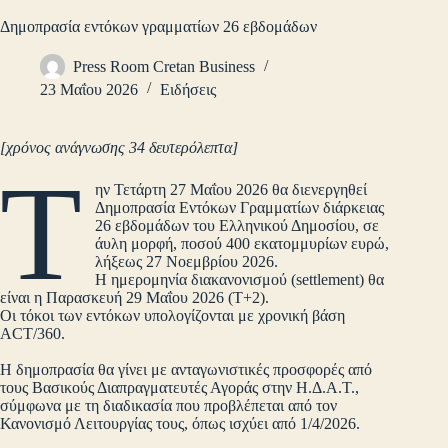
Δημοπρασία εντόκων γραμματίων 26 εβδομάδων
Press Room Cretan Business
23 Μαΐου 2026
Ειδήσεις
[χρόνος ανάγνωσης 34 δευτερόλεπτα]
Τ
ην Τετάρτη 27 Μαΐου 2026 θα διενεργηθεί
Δημοπρασία Εντόκων Γραμματίων διάρκειας
26 εβδομάδων του Ελληνικού Δημοσίου, σε
άυλη μορφή, ποσού 400 εκατομμυρίων ευρώ,
λήξεως 27 Νοεμβρίου 2026.
Η ημερομηνία διακανονισμού (settlement) θα
είναι η Παρασκευή 29 Μαΐου 2026 (Τ+2).
Οι τόκοι των εντόκων υπολογίζονται με χρονική βάση
ACT/360.
Η δημοπρασία θα γίνει με ανταγωνιστικές προσφορές από
τους Βασικούς Διαπραγματευτές Αγοράς στην Η.Δ.Α.Τ.,
σύμφωνα με τη διαδικασία που προβλέπεται από τον
Κανονισμό Λειτουργίας τους, όπως ισχύει από 1/4/2026.