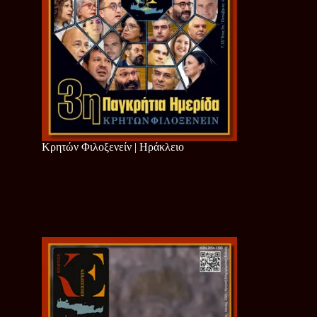
Κρητών Φιλοξενείν | Ηράκλειο