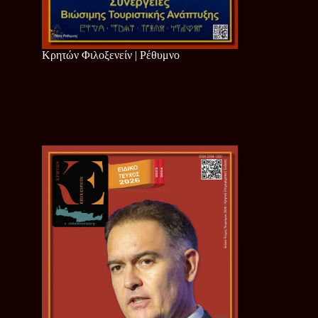
Κρητών Φιλοξενείν | Ρέθυμνο