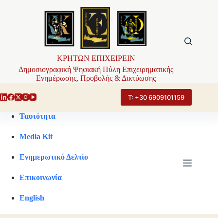
Μετάβαση
στο
περιεχόμενο
ΚΡΗΤΩΝ ΕΠΙΧΕΙΡΕΙΝ
Δημοσιογραφική Ψηφιακή Πύλη Επιχειρηματικής
Ενημέρωσης, Προβολής & Δικτύωσης
Τ: +30 6909101159
Ταυτότητα
Media Kit
Ενημερωτικό Δελτίο
Επικοινωνία
English