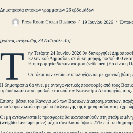
Δημοπρασία εντόκων γραμματίων 26 εβδομάδων
Press Room Cretan Business
19 Ιουνίου 2026
Έντοκα
[χρόνος ανάγνωσης 34 δευτερόλεπτα]
Τ
ην Τετάρτη 24 Ιουνίου 2026 θα διενεργηθεί Δημοπρα
Ελληνικού Δημοσίου, σε άυλη μορφή, ποσού 400 εκα
Η ημερομηνία διακανονισμού (settlement) θα είναι η 
Οι τόκοι των εντόκων υπολογίζονται με χρονική βά
Η δημοπρασία θα γίνει με ανταγωνιστικές προσφορές από τους Βασι
τη διαδικασία που προβλέπεται από τον Κανονισμό Λειτουργίας τους,
Επίσης, βάσει του Κανονισμού των Βασικών Διαπραγματευτών, παρέχ
προσφορών κατά την ημέρα διεξαγωγής της δημοπρασίας και μέχρι ώ
Οι μη ανταγωνιστικές προσφορές θα ικανοποιηθούν στη σταθμισμέν
(weighted average price) μέχρι συνολικού ύψους 25% επί του δημο