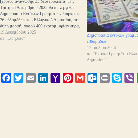
[χρόνος ανάγνωσης 33 δευτερόλεπτα] Την
Τρίτη 23 Δεκεμβρίου 2025 θα διενεργηθεί
Δημοπρασία Εντόκων Γραμματίων διάρκειας
26 εβδομάδων του Ελληνικού Δημοσίου, σε
άυλη μορφή, ποσού 400 εκατομμυρίων ευρώ,
λήξεως 26 Ιουνίου 2026.Η ημερομηνία
19 Δεκεμβρίου 2025
Δημοπρασία εντόκων γραμμα
διακανονισμού (settlement) θα είναι η
σε "Ειδήσεις"
εβδομάδων
Δευτέρα 29 Δεκεμβρίου 2025 (Τ+2). Οι
17 Ιουλίου 2026
τόκοι των εντόκων υπολογίζονται με χρονική
σε "Έντοκα Γραμμάτια Ελλη
βάση ACT/360.…
Δημοσίου"
Fa
T
E
Li
Y
Pi
G
O
Pr
S
ce
wi
m
nk
ah
nt
m
ut
in
ky
bo
tte
ail
ed
oo
er
ail
lo
t
pe
r
ok
r
In
M
es
ok
ail
t
.c
o
m