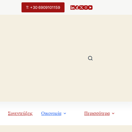
Τ: +30 6909101159
Συνεντεύξεις
Οικονομία
Περισσότερα