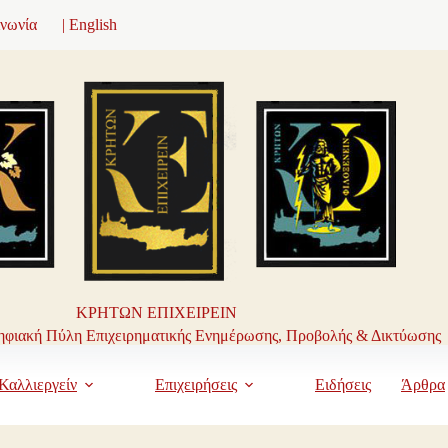
ινωνία
| English
ΚΡΗΤΩΝ ΕΠΙΧΕΙΡΕΙΝ
φιακή Πύλη Επιχειρηματικής Ενημέρωσης, Προβολής & Δικτύωσης
Καλλιεργείν
Επιχειρήσεις
Ειδήσεις
Άρθρα