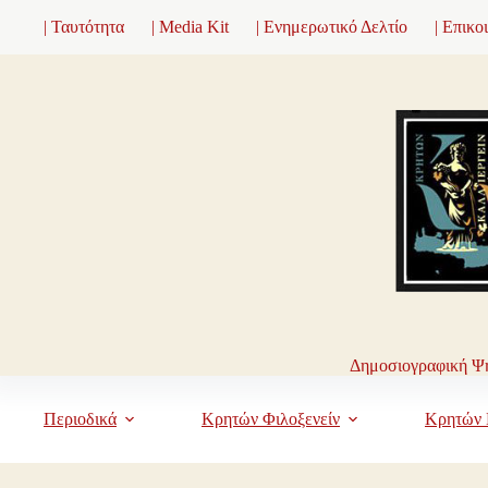
Μετάβαση
| Ταυτότητα
| Media Kit
| Ενημερωτικό Δελτίο
| Επικο
στο
περιεχόμενο
Δημοσιογραφική Ψη
Περιοδικά
Κρητών Φιλοξενείν
Κρητών 