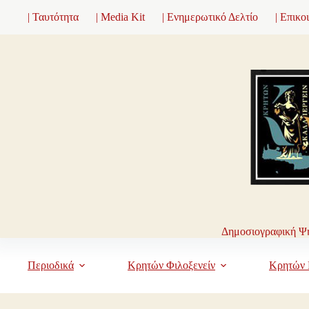
Μετάβαση
| Ταυτότητα
| Media Kit
| Ενημερωτικό Δελτίο
| Επικο
στο
περιεχόμενο
Δημοσιογραφική Ψη
Περιοδικά
Κρητών Φιλοξενείν
Κρητών 