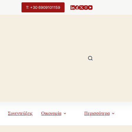
Τ: +30 6909101159
Συνεντεύξεις
Οικονομία
Περισσότερα