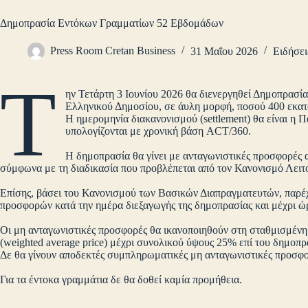
Δημοπρασία Εντόκων Γραμματίων 52 Εβδομάδων
Press Room Cretan Business
31 Μαΐου 2026
Ειδήσει
Τ
ην Τετάρτη 3 Ιουνίου 2026 θα διενεργηθεί Δημοπρασ
Ελληνικού Δημοσίου, σε άυλη μορφή, ποσού 400 εκατ
Η ημερομηνία διακανονισμού (settlement) θα είναι η 
υπολογίζονται με χρονική βάση ACT/360.
Η δημοπρασία θα γίνει με ανταγωνιστικές προσφορές 
σύμφωνα με τη διαδικασία που προβλέπεται από τον Κανονισμό Λειτο
Επίσης, βάσει του Κανονισμού των Βασικών Διαπραγματευτών, παρέχ
προσφορών κατά την ημέρα διεξαγωγής της δημοπρασίας και μέχρι ώ
Οι μη ανταγωνιστικές προσφορές θα ικανοποιηθούν στη σταθμισμέν
(weighted average price) μέχρι συνολικού ύψους 25% επί του δημο
Δε θα γίνουν αποδεκτές συμπληρωματικές μη ανταγωνιστικές προσφ
Για τα έντοκα γραμμάτια δε θα δοθεί καμία προμήθεια.