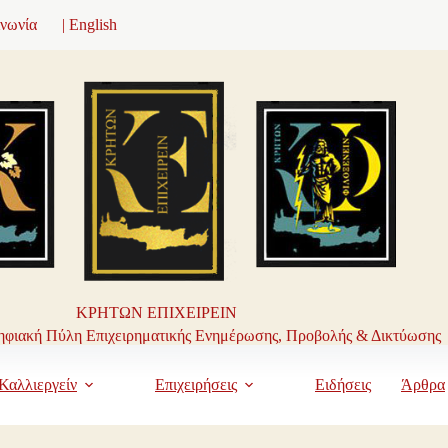
ινωνία
| English
ΚΡΗΤΩΝ ΕΠΙΧΕΙΡΕΙΝ
φιακή Πύλη Επιχειρηματικής Ενημέρωσης, Προβολής & Δικτύωσης
Καλλιεργείν
Επιχειρήσεις
Ειδήσεις
Άρθρα