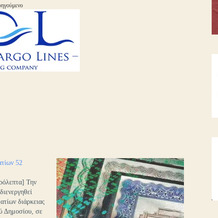
ηγούμενο
τίων 52
ρόλεπτα] Την
διενεργηθεί
τίων διάρκειας
ύ Δημοσίου, σε