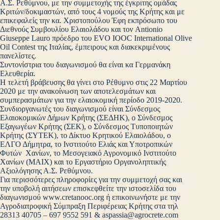
Α.Σ. Ρεθύμνου, με την συμμετοχής της έγκριτης ομάδας
Κριτών/δοκιμαστών, από τους 4 νομούς της Κρήτης και με
επικεφαλείς την κα. Χριστοπούλου Έφη εκπρόσωπο του
Διεθνούς Συμβουλίου Ελαιολάδου και τον Antionio
Giuseppe Lauro πρόεδρο του EVO IOOC International Olive
Oil Contest της Ιταλίας, έμπειρους και διακεκριμένους
πανελίστες.
Συντονίστρια του διαγωνισμού θα είναι κα Γερμανάκη
Ελευθερία.
Η τελετή βράβευσης θα γίνει στο Ρέθυμνο στις 22 Μαρτίου
2020 με την ανακοίνωση των αποτελεσμάτων και
συμπερασμάτων για την ελαιοκομική περίοδο 2019-2020.
Συνδιοργανωτές του διαγωνισμού είναι Σύνδεσμος
Ελαιοκομικών Δήμων Κρήτης (ΣΕΔΗΚ), ο Σύνδεσμος
Εξαγωγέων Κρήτης (ΣΕΚ), ο Σύνδεσμος Τυποποιητών
Κρήτης (ΣΥΤΕΚ), το Δίκτυο Κρητικού Ελαιολάδου, ο
ΕΛΓΟ Δήμητρα, το Ινστιτούτο Ελιάς και Υποτροπικών
Φυτών Χανίων, το Μεσογειακό Αγρονομικό Ινστιτούτο
Χανίων (ΜΑΙΧ) και το Εργαστήριο Oργανοληπτικής
Αξιολόγησης Α.Σ. Ρεθύμνου.
Για περισσότερες πληροφορίες για την συμμετοχή σας και
την υποβολή αιτήσεων επισκεφθείτε την ιστοσελίδα του
διαγωνισμού www.cretanooc.org ή επικοινωνήστε με την
Αγροδιατροφική Σύμπραξη Περιφέρειας Κρήτης στα τηλ
28313 40705 – 697 9552 591 &
aspassia@agrocrete.com