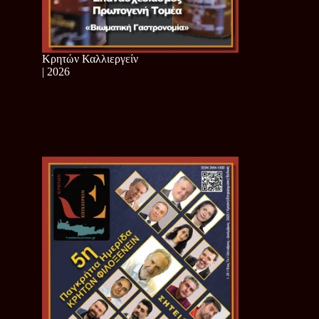
Κρητών Καλλιεργείν
| 2026