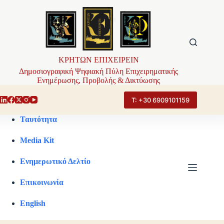
Μετάβαση
στο
περιεχόμενο
ΚΡΗΤΩΝ ΕΠΙΧΕΙΡΕΙΝ
Δημοσιογραφική Ψηφιακή Πύλη Επιχειρηματικής
Ενημέρωσης, Προβολής & Δικτύωσης
Τ: +30 6909101159
Ταυτότητα
Media Kit
Ενημερωτικό Δελτίο
Επικοινωνία
English