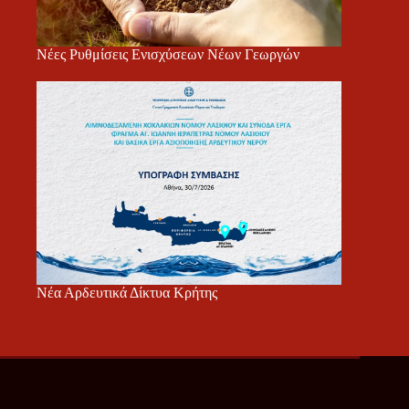
Νέες Ρυθμίσεις Ενισχύσεων Νέων Γεωργών
Νέα Αρδευτικά Δίκτυα Κρήτης