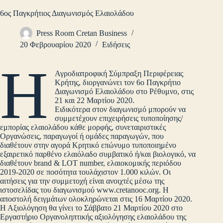
6ος Παγκρήτιος Διαγωνισμός Ελαιολάδου
Press Room Cretan Business
20 Φεβρουαρίου 2020
Ειδήσεις
Η
Αγροδιατροφική Σύμπραξη Περιφέρειας
Κρήτης, διοργανώνει τον 6ο Παγκρήτιο
Διαγωνισμό Ελαιολάδου στο Ρέθυμνο, στις
21 και 22 Μαρτίου 2020.
Ειδικότερα στον διαγωνισμό μπορούν να
συμμετέχουν επιχειρήσεις τυποποίησης/
εμπορίας ελαιολάδου κάθε μορφής, συνεταιριστικές
Οργανώσεις, παραγωγοί ή ομάδες παραγωγών, που
διαθέτουν στην αγορά Κρητικό επώνυμο τυποποιημένο
εξαιρετικό παρθένο ελαιόλαδο συμβατικό ή/και βιολογικό, να
διαθέτουν brand & LOT number, ελαιοκομικής περιόδου
2019-2020 σε ποσότητα τουλάχιστον 1.000 κιλών. Οι
αιτήσεις για την συμμετοχή είναι ανοιχτές μέσω της
ιστοσελίδας του διαγωνισμού www.cretanooc.org. Η
αποστολή δειγμάτων ολοκληρώνεται στις 16 Μαρτίου 2020.
Η Αξιολόγηση θα γίνει το Σάββατο 21 Μαρτίου 2020 στο
Εργαστήριο Οργανοληπτικής αξιολόγησης ελαιολάδου της