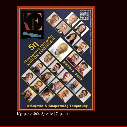
Κρητών Φιλοξενείν | Σητεία