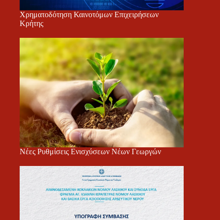
Χρηματοδότηση Καινοτόμων Επιχειρήσεων
Κρήτης
Νέες Ρυθμίσεις Ενισχύσεων Νέων Γεωργών