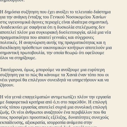
Η δημόσια συζήτηση που έχει ανοίξει το τελευταίο διάστημα
για την ανάγκη ένταξης του Γενικού Νοσοκομείου Χανίων
στις υγειονομικά άγονες περιοχές είναι ιδιαίτερα σημαντική.
Αναδεικνύει με σαφήνεια ότι η δυσκολία στελέχωσης δεν
αποτελεί πλέον μια συγκυριακή δυσλειτουργία, αλλά μια νέα
πραγματικότητα που απαιτεί γενναίες και σύγχρονες
πολιτικές. Η αναγνώριση αυτής της πραγματικότητας και η
διεκδίκηση πρόσθετων οικονομικών κινήτρων αποτελούν μια
σημαντική πρωτοβουλία, την οποία θεωρώ ότι οφείλουμε
όλοι να στηρίξουμε.
Ταυτόχρονα, όμως, μπορούμε να ανοίξουμε μια ευρύτερη
συζήτηση για το πώς θα κάνουμε τα Χανιά έναν τόπο που οι
νέοι γιατροί θα επιλέγουν συνειδητά να υπηρετήσουν και να
ζήσουν.
Η νέα γενιά επαγγελματιών αντιμετωπίζει πλέον την εργασία
με διαφορετικά κριτήρια από ό,τι στο παρελθόν. Η επιλογή
ενός τόπου εργασίας αποτελεί συχνά μια συνολική επιλογή
ζωής. Οι νέοι άνθρωποι αναζητούν ένα περιβάλλον που θα
τους προσφέρει προοπτικές εξέλιξης, δυνατότητες συνεχούς
εκπαίδευσης, αξιοκρατία, ισορροπία ανάμεσα στην