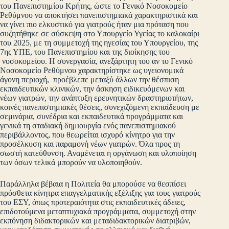
του Πανεπιστημίου Κρήτης, ώστε το Γενικό Νοσοκομείο
Ρεθύμνου να αποκτήσει πανεπιστημιακά χαρακτηριστικά και
να γίνει πιο ελκυστικό για γιατρούς ήταν μια πρόταση που
συζητήθηκε σε σύσκεψη στο Υπουργείο Υγείας το καλοκαίρι
του 2025, με τη συμμετοχή της ηγεσίας του Υπουργείου, της
7ης ΥΠΕ, του Πανεπιστημίου και της διοίκησης του
νοσοκομείου. Η συνεργασία, ανεξάρτητη του αν το Γενικό
Νοσοκομείο Ρεθύμνου χαρακτηρίστηκε ως υγειονομικά
άγονη περιοχή, προέβλεπε μεταξύ άλλων την θέσπιση
εκπαιδευτικών κλινικών, την άσκηση ειδικευόμενων και
νέων γιατρών, την ανάπτυξη ερευνητικών δραστηριοτήτων,
κοινές πανεπιστημιακές θέσεις, συνεχιζόμενη εκπαίδευση με
σεμινάρια, συνέδρια και εκπαιδευτικά προγράμματα και
γενικά τη σταδιακή δημιουργία ενός πανεπιστημιακού
περιβάλλοντος, που θεωρείται ισχυρό κίνητρο για την
προσέλκυση και παραμονή νέων γιατρών. Όλα προς τη
σωστή κατεύθυνση. Αναμένεται η οργάνωση και υλοποίηση
των όσων τελικά μπορούν να υλοποιηθούν.
Παράλληλα βέβαια η Πολιτεία θα μπορούσε να θεσπίσει
πρόσθετα κίνητρα επαγγελματικής εξέλιξης για τους γιατρούς
του ΕΣΥ, όπως προτεραιότητα στις εκπαιδευτικές άδειες,
επιδοτούμενα μεταπτυχιακά προγράμματα, συμμετοχή στην
εκπόνηση διδακτορικών και μεταδιδακτορικών διατριβών,