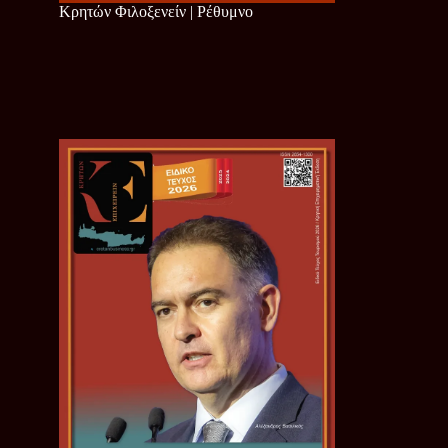
Κρητών Φιλοξενείν | Ρέθυμνο