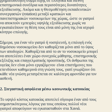
χρηματοδότηση συμμετοχής σε ελληνικά και διεθνή
επιστημονικά συνέδρια και περισσότερες δυνατότητες
εξειδίκευσης. Ακόμα και η Θεσμοθέτηση εκπαιδευτικών
συνεργασιών (rotation) μεταξύ κρατικών και
πανεπιστημιακών νοσοκομείων της χώρας, ώστε οι γιατροί
να αποκτούν εμπειρίες υψηλής εξειδίκευσης χωρίς να
εγκαταλείπουν τη θέση τους είναι από μόνη της ένα ισχυρό
κίνητρο επιλογής.
Σήμερα, για έναν νέο γιατρό ή νοσηλευτή, η επιλογή ενός
δημόσιου νοσοκομείου δεν καθορίζεται μόνο από το ύψος
των αποδοχών. Καθορίζεται από το αν το νοσοκομείο μπορεί
να αποτελέσει έναν χώρο συνεχούς μάθησης, επιστημονικής
εξέλιξης και επαγγελματικής προοπτικής. Οι άνθρωποι της
υγείας δεν είναι μόνο εργαζόμενοι· είναι επιστήμονες που
επενδύουν καθημερινά στη γνώση τους, γιατί γνωρίζουν ότι
κάθε νέα γνώση μετατρέπεται σε καλύτερη φροντίδα για τον
ασθενή.
2. Στεγαστική ασφάλεια μέσω κοινωνικής κατοικίας
Το υψηλό κόστος κατοικίας αποτελεί σίγουρα έναν από τους
σημαντικότερους λόγους για τους οποίους πολλοί νέοι
γιατροί αποφεύγουν να εγκατασταθούν στα Χανιά.