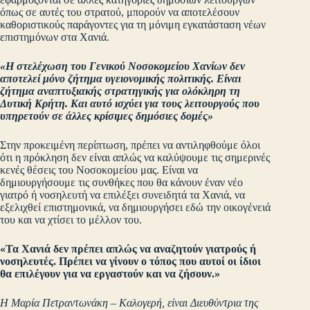
όπως σε αυτές του στρατού, μπορούν να αποτελέσουν
καθοριστικούς παράγοντες για τη μόνιμη εγκατάσταση νέων
επιστημόνων στα Χανιά.
«Η στελέχωση του Γενικού Νοσοκομείου Χανίων δεν
αποτελεί μόνο ζήτημα υγειονομικής πολιτικής. Είναι
ζήτημα αναπτυξιακής στρατηγικής για ολόκληρη τη
Δυτική Κρήτη. Και αυτό ισχύει για τους λειτουργούς που
υπηρετούν σε άλλες κρίσιμες δημόσιες δομές»
Στην προκειμένη περίπτωση, πρέπει να αντιληφθούμε όλοι
ότι η πρόκληση δεν είναι απλώς να καλύψουμε τις σημερινές
κενές θέσεις του Νοσοκομείου μας. Είναι να
δημιουργήσουμε τις συνθήκες που θα κάνουν έναν νέο
γιατρό ή νοσηλευτή να επιλέξει συνειδητά τα Χανιά, να
εξελιχθεί επιστημονικά, να δημιουργήσει εδώ την οικογένειά
του και να χτίσει το μέλλον του.
«Τα Χανιά δεν πρέπει απλώς να αναζητούν γιατρούς ή
νοσηλευτές. Πρέπει να γίνουν ο τόπος που αυτοί οι ίδιοι
θα επιλέγουν για να εργαστούν και να ζήσουν.»
Η
Μ
αρία
Πετραντωνάκη – Καλογερή
, είναι
Διευθύντρια της