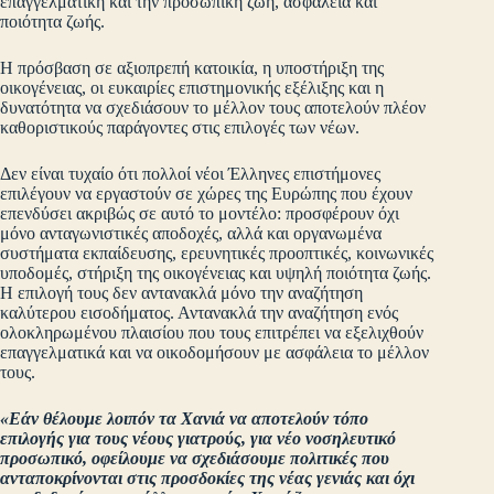
επαγγελματική και την προσωπική ζωή, ασφάλεια και
ποιότητα ζωής.
Η πρόσβαση σε αξιοπρεπή κατοικία, η υποστήριξη της
οικογένειας, οι ευκαιρίες επιστημονικής εξέλιξης και η
δυνατότητα να σχεδιάσουν το μέλλον τους αποτελούν πλέον
καθοριστικούς παράγοντες στις επιλογές των νέων.
Δεν είναι τυχαίο ότι πολλοί νέοι Έλληνες επιστήμονες
επιλέγουν να εργαστούν σε χώρες της Ευρώπης που έχουν
επενδύσει ακριβώς σε αυτό το μοντέλο: προσφέρουν όχι
μόνο ανταγωνιστικές αποδοχές, αλλά και οργανωμένα
συστήματα εκπαίδευσης, ερευνητικές προοπτικές, κοινωνικές
υποδομές, στήριξη της οικογένειας και υψηλή ποιότητα ζωής.
Η επιλογή τους δεν αντανακλά μόνο την αναζήτηση
καλύτερου εισοδήματος. Αντανακλά την αναζήτηση ενός
ολοκληρωμένου πλαισίου που τους επιτρέπει να εξελιχθούν
επαγγελματικά και να οικοδομήσουν με ασφάλεια το μέλλον
τους.
«Εάν θέλουμε λοιπόν τα Χανιά να αποτελούν τόπο
επιλογής για τους νέους γιατρούς, για νέο νοσηλευτικό
προσωπικό, οφείλουμε να σχεδιάσουμε πολιτικές που
ανταποκρίνονται στις προσδοκίες της νέας γενιάς και όχι