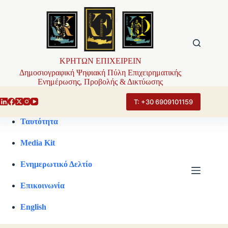
Μετάβαση
στο
περιεχόμενο
ΚΡΗΤΩΝ ΕΠΙΧΕΙΡΕΙΝ
Δημοσιογραφική Ψηφιακή Πύλη Επιχειρηματικής
Ενημέρωσης, Προβολής & Δικτύωσης
Τ: +30 6909101159
Ταυτότητα
Media Kit
Ενημερωτικό Δελτίο
Επικοινωνία
English