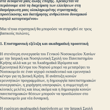
στα δεδομένα μιας άλλης εποχής. Χ
ρειάζεται να
περάσουμε από τη διαχείριση των ελλείψεων στη
διαμόρφωση μιας ολοκληρωμένης στρατηγικής
προσέλκυσης και διατήρησης ανθρώπινου δυναμικού
υψηλά καταρτισμένου»
Μια τέτοια στρατηγική θα μπορούσε να στηριχθεί σε τρεις
βασικούς πυλώνες.
1. Επιστημονική εξέλιξη και ακαδημαϊκή προοπτική
Η στενότερη συνεργασία του Γενικού Νοσοκομείου Χανίων
με την Ιατρική και Νοσηλευτική Σχολή του Πανεπιστημίου
Κρήτης αλλά και με τα Ακαδημαϊκά Ιδρύματα και
Ερευνητικά Κέντρα του Νησιού μπορεί να μετατρέψει το
Νοσοκομείο σε έναν ισχυρό εκπαιδευτικό και ερευνητικό
κέντρο για τη Δυτική Κρήτη. Η ανάπτυξη κοινών
ερευνητικών προγραμμάτων, η δημιουργία πανεπιστημιακών
συνεργασιών, η χορήγηση υποτροφιών, η συμμετοχή σε
κλινικές μελέτες και ίσως ακόμα και η δημιουργία κοινών
πανεπιστημιακών θέσεων μπορούν να προσδώσουν στο
Νοσοκομείο μια νέα δυναμική.
Η ευρύτερη ακαδημαϊκή διασύνδεση με την Ιατρική Σχολή