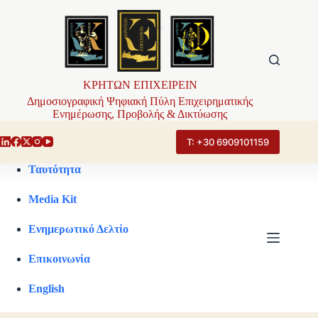
Μετάβαση
στο
περιεχόμενο
ΚΡΗΤΩΝ ΕΠΙΧΕΙΡΕΙΝ
Δημοσιογραφική Ψηφιακή Πύλη Επιχειρηματικής
Ενημέρωσης, Προβολής & Δικτύωσης
Τ: +30 6909101159
Ταυτότητα
Media Kit
Ενημερωτικό Δελτίο
Επικοινωνία
English