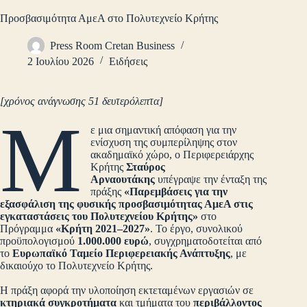
Προσβασιμότητα ΑμεΑ στο Πολυτεχνείο Κρήτης
Press Room Cretan Business
2 Ιουλίου 2026
Ειδήσεις
[χρόνος ανάγνωσης 51 δευτερόλεπτα]
Μ
ε μια σημαντική απόφαση για την
ενίσχυση της συμπερίληψης στον
ακαδημαϊκό χώρο, ο Περιφερειάρχης
Κρήτης
Σταύρος
Αρναουτάκης
υπέγραψε την ένταξη της
πράξης
«Παρεμβάσεις για την
εξασφάλιση της φυσικής προσβασιμότητας ΑμεΑ στις
εγκαταστάσεις του Πολυτεχνείου Κρήτης»
στο
Πρόγραμμα
«Κρήτη 2021–2027»
. Το έργο, συνολικού
προϋπολογισμού
1.000.000 ευρώ
, συγχρηματοδοτείται από
το
Ευρωπαϊκό Ταμείο Περιφερειακής Ανάπτυξης
, με
δικαιούχο το Πολυτεχνείο Κρήτης.
Η πράξη αφορά την υλοποίηση εκτεταμένων εργασιών σε
κτηριακά συγκροτήματα
και τμήματα του
περιβάλλοντος