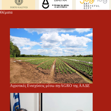
τε
Θέματα
Αγροτικές Ενισχύσεις μέσω myAGRO της ΑΑΔΕ