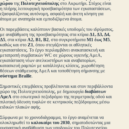
χώρου
της
Πολυτεχνειούπολης
στο Ακρωτήρι. Στόχος είναι
η πλήρης λειτουργική προσβασιμότητα των εγκαταστάσεων,
εξασφαλίζοντας αυτόνομη, ασφαλή και άνετη κίνηση για
άτομα με αναπηρία και εμποδιζόμενα άτομα.
Οι παρεμβάσεις καλύπτουν βασικές υποδομές του ιδρύματος,
με αναβάθμιση της προσβασιμότητας στα κτίρια
Δ1, Δ3, Δ4,
Δ5
, στα κτίρια
Α2, Β1, Β2
, στα συγκροτήματα
Μ1 έως Μ5
,
καθώς και στο
Ζ1
, όπου στεγάζονται οι αθλητικές
εγκαταστάσεις. Το έργο περιλαμβάνει ανακατασκευή και
μετατροπή συμβατικών WC σε χώρους υγιεινής ΑμεΑ,
εγκατάσταση νέων ανελκυστήρων και αναβατορίων,
κατασκευή ραμπών με κατάλληλες κλίσεις, χωροθέτηση
θέσεων στάθμευσης ΑμεΑ και τοποθέτηση σήμανσης με
σύστημα Braille
.
Σημαντικές επεμβάσεις προβλέπονται και στον περιβάλλοντα
χώρο της Πολυτεχνειούπολης, με δημιουργία
διαβάσεων
ΑμεΑ
στο εσωτερικό πεζοδρόμιο της περιμετρικής οδού και
πιλοτική όδευση τυφλών σε κεντρικούς πεζόδρομους μέσω
ειδικών πλακών αφής.
Σύμφωνα με το χρονοδιάγραμμα, το έργο αναμένεται να
ολοκληρωθεί το
καλοκαίρι του 2030
, σηματοδοτώντας μια
ουσιαστική αναβάθμιση των υποδομών του Πολυτεχνείου