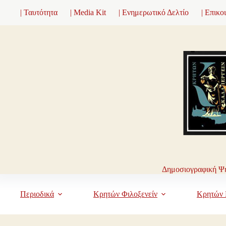
Μετάβαση
| Ταυτότητα
| Media Kit
| Ενημερωτικό Δελτίο
| Επικο
στο
περιεχόμενο
Δημοσιογραφική Ψη
Περιοδικά
Κρητών Φιλοξενείν
Κρητών 