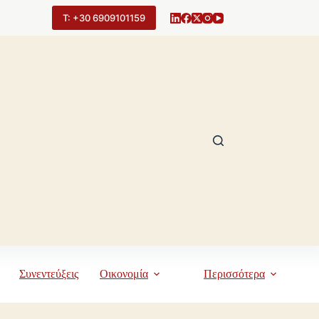
Τ: +30 6909101159
Συνεντεύξεις
Οικονομία
Περισσότερα