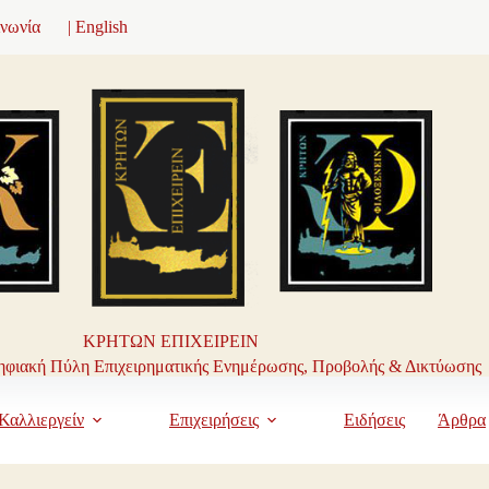
ινωνία
| English
ΚΡΗΤΩΝ ΕΠΙΧΕΙΡΕΙΝ
φιακή Πύλη Επιχειρηματικής Ενημέρωσης, Προβολής & Δικτύωσης
Καλλιεργείν
Επιχειρήσεις
Ειδήσεις
Άρθρα