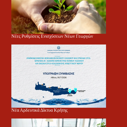
Νέες Ρυθμίσεις Ενισχύσεων Νέων Γεωργών
Νέα Αρδευτικά Δίκτυα Κρήτης