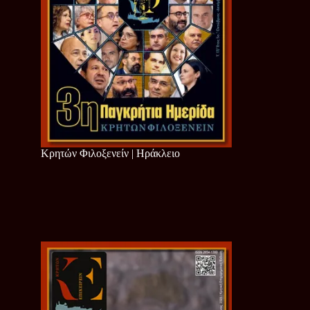
Κρητών Φιλοξενείν | Ηράκλειο