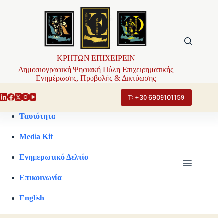
Μετάβαση
στο
περιεχόμενο
ΚΡΗΤΩΝ ΕΠΙΧΕΙΡΕΙΝ
Δημοσιογραφική Ψηφιακή Πύλη Επιχειρηματικής
Ενημέρωσης, Προβολής & Δικτύωσης
Τ: +30 6909101159
Ταυτότητα
Media Kit
Ενημερωτικό Δελτίο
Επικοινωνία
English