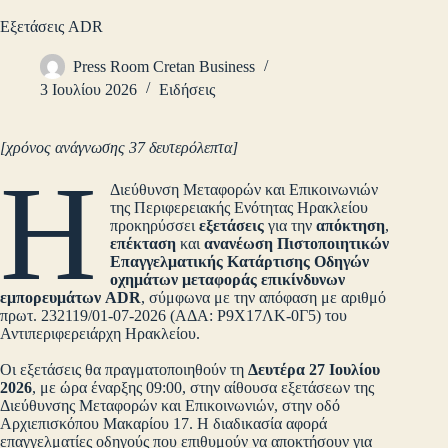
Εξετάσεις ADR
Press Room Cretan Business
3 Ιουλίου 2026
Ειδήσεις
[χρόνος ανάγνωσης 37 δευτερόλεπτα]
Η
Διεύθυνση Μεταφορών και Επικοινωνιών
της Περιφερειακής Ενότητας Ηρακλείου
προκηρύσσει
εξετάσεις
για την
απόκτηση
,
επέκταση
και
ανανέωση Πιστοποιητικών
Επαγγελματικής Κατάρτισης Οδηγών
οχημάτων μεταφοράς επικίνδυνων
εμπορευμάτων ADR
, σύμφωνα με την απόφαση με αριθμό
πρωτ. 232119/01-07-2026 (ΑΔΑ: P9X17ΛΚ-0Γ5) του
Αντιπεριφερειάρχη Ηρακλείου.
Οι εξετάσεις θα πραγματοποιηθούν τη
Δευτέρα 27 Ιουλίου
2026
, με ώρα έναρξης 09:00, στην αίθουσα εξετάσεων της
Διεύθυνσης Μεταφορών και Επικοινωνιών, στην οδό
Αρχιεπισκόπου Μακαρίου 17. Η διαδικασία αφορά
επαγγελματίες οδηγούς που επιθυμούν να αποκτήσουν για