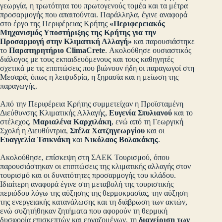
γεωργία, η τρωτότητα του πρωτογενούς τομέα και τα μέτρα
προσαρμογής που απαιτούνται. Παράλληλα, έγινε αναφορά
στο έργο της Περιφέρειας Κρήτης
«Περιφερειακός
Μηχανισμός Υποστήριξης της Κρήτης για την
Προσαρμογή στην Κλιματική Αλλαγή»
και παρουσιάστηκε
το
Παρατηρητήριο ClimaCrete
. Ακολούθησε ουσιαστικός
διάλογος με τους εκπαιδευόμενους και τους καθηγητές
σχετικά με τις επιπτώσεις που βιώνουν ήδη οι παραγωγοί στη
Μεσαρά, όπως η λειψυδρία, η ξηρασία και η μείωση της
παραγωγής.
Από την Περιφέρεια Κρήτης συμμετείχαν η Προϊσταμένη
Διεύθυνσης Κλιματικής Αλλαγής,
Ευγενία Στυλιανού
και το
στέλεχος,
Μαριαλένα Καρχιλάκη
, ενώ από τη Γεωργική
Σχολή η Διευθύντρια,
Στέλα Χατζηγεωργίου
και οι
Ευαγγελία Τσικνάκη
και
Νικόλαος Βολακάκης
.
Ακολούθησε, επίσκεψη στη ΣΑΕΚ Τουρισμού, όπου
παρουσιάστηκαν οι επιπτώσεις της κλιματικής αλλαγής στον
τουρισμό και οι δυνατότητες προσαρμογής του κλάδου.
Ιδιαίτερη αναφορά έγινε στη μεταβολή της τουριστικής
περιόδου λόγω της αύξησης της θερμοκρασίας, την αύξηση
της ενεργειακής κατανάλωσης και τη διάβρωση των ακτών,
ενώ συζητήθηκαν ζητήματα που αφορούν τη θερμική
δυσφορία επισκεπτών και εργαζομένων, τη
διαχείριση των