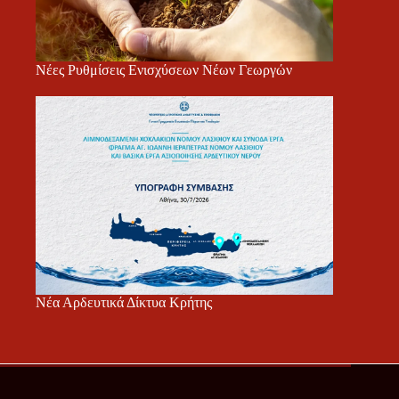
Νέες Ρυθμίσεις Ενισχύσεων Νέων Γεωργών
Νέα Αρδευτικά Δίκτυα Κρήτης