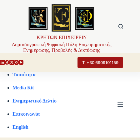
Μετάβαση
στο
περιεχόμενο
ΚΡΗΤΩΝ ΕΠΙΧΕΙΡΕΙΝ
Δημοσιογραφική Ψηφιακή Πύλη Επιχειρηματικής
Ενημέρωσης, Προβολής & Δικτύωσης
Τ: +30 6909101159
Ταυτότητα
Media Kit
Ενημερωτικό Δελτίο
Επικοινωνία
English