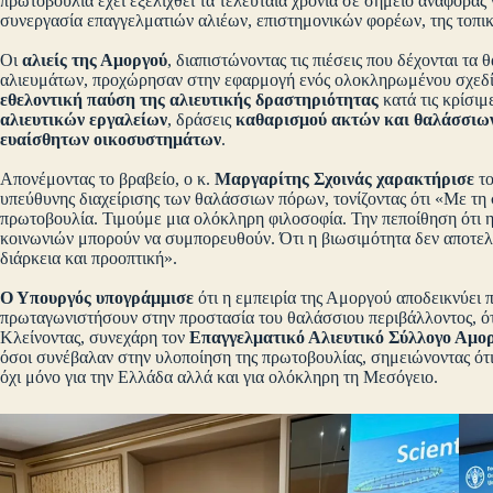
πρωτοβουλία έχει εξελιχθεί τα τελευταία χρόνια σε σημείο αναφοράς 
συνεργασία επαγγελματιών αλιέων, επιστημονικών φορέων, της τοπι
Οι
αλιείς της Αμοργού
, διαπιστώνοντας τις πιέσεις που δέχονται τ
αλιευμάτων, προχώρησαν στην εφαρμογή ενός ολοκληρωμένου σχεδίο
εθελοντική παύση της αλιευτικής δραστηριότητας
κατά τις κρίσι
αλιευτικών εργαλείων
, δράσεις
καθαρισμού ακτών και θαλάσσιω
ευαίσθητων οικοσυστημάτων
.
Απονέμοντας το βραβείο, ο κ.
Μαργαρίτης Σχοινάς χαρακτήρισε
τ
υπεύθυνης διαχείρισης των θαλάσσιων πόρων, τονίζοντας ότι «Με τη
πρωτοβουλία. Τιμούμε μια ολόκληρη φιλοσοφία. Την πεποίθηση ότι η
κοινωνιών μπορούν να συμπορευθούν. Ότι η βιωσιμότητα δεν αποτελε
διάρκεια και προοπτική».
Ο Υπουργός υπογράμμισε
ότι η εμπειρία της Αμοργού αποδεικνύει π
πρωταγωνιστήσουν στην προστασία του θαλάσσιου περιβάλλοντος, ότ
Κλείνοντας, συνεχάρη τον
Επαγγελματικό Αλιευτικό Σύλλογο Αμο
όσοι συνέβαλαν στην υλοποίηση της πρωτοβουλίας, σημειώνοντας ότ
όχι μόνο για την Ελλάδα αλλά και για ολόκληρη τη Μεσόγειο.