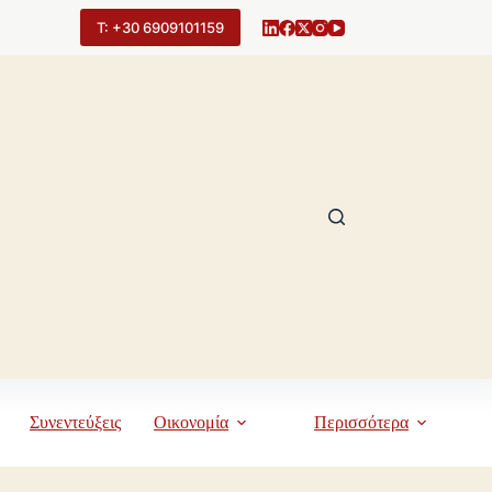
Τ: +30 6909101159
Συνεντεύξεις
Οικονομία
Περισσότερα