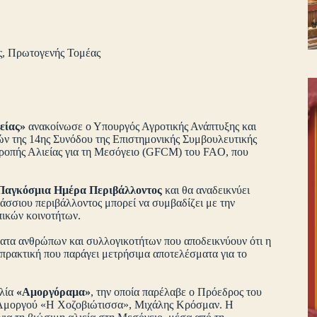
ς
,
Πρωτογενής Τομέας
είας»
ανακοίνωσε ο Υπουργός Αγροτικής Ανάπτυξης και
ιών της 14ης Συνόδου της Επιστημονικής Συμβουλευτικής
τροπής Αλιείας για τη Μεσόγειο (GFCM) του FAO, που
Παγκόσμια Ημέρα Περιβάλλοντος
και θα αναδεικνύει
άσσιου περιβάλλοντος μπορεί να συμβαδίζει με την
οπικών κοινοτήτων.
τα ανθρώπων και συλλογικοτήτων που αποδεικνύουν ότι η
 πρακτική που παράγει μετρήσιμα αποτελέσματα για το
λία
«Αμοργόραμα»
, την οποία παρέλαβε ο Πρόεδρος του
 Αμοργού «Η Χοζοβιώτισσα», Μιχάλης Κρόσμαν. Η