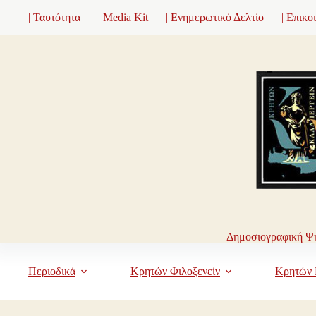
Μετάβαση
| Ταυτότητα
| Media Kit
| Ενημερωτικό Δελτίο
| Επικο
στο
περιεχόμενο
Δημοσιογραφική Ψη
Περιοδικά
Κρητών Φιλοξενείν
Κρητών 