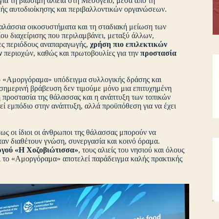
για τη βιώσιμη αλιεία στη Μεσόγειο, μέσα από τη
κής αυτοδιοίκησης και περιβαλλοντικών οργανώσεων.
α θαλάσσια οικοσυστήματα και τη σταδιακή μείωση των
υ διαχείρισης που περιλαμβάνει, μεταξύ άλλων,
μες περιόδους αναπαραγωγής,
χρήση πιο επιλεκτικών
ν
περιοχών, καθώς και πρωτοβουλίες για την
προστασία
ο «Αμοργόραμα» υπόδειγμα συλλογικής δράσης και
 σημερινή βράβευση δεν τιμούμε μόνο μια επιτυχημένη
 προστασία της θάλασσας και η ανάπτυξη των τοπικών
ί εμπόδιο στην ανάπτυξη, αλλά προϋπόθεση για να έχει
ως οι ίδιοι οι άνθρωποι της θάλασσας μπορούν να
αν διαθέτουν γνώση, συνεργασία και κοινό όραμα.
ργού «Η Χοζοβιώτισσα»
, τους αλιείς του νησιού και όλους
ι το «Αμοργόραμα» αποτελεί παράδειγμα καλής πρακτικής