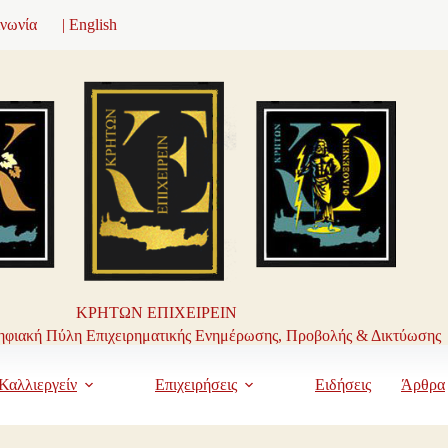
ινωνία
| English
ΚΡΗΤΩΝ ΕΠΙΧΕΙΡΕΙΝ
φιακή Πύλη Επιχειρηματικής Ενημέρωσης, Προβολής & Δικτύωσης
Καλλιεργείν
Επιχειρήσεις
Ειδήσεις
Άρθρα