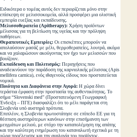
Ειδικότερα ο τομέας αυτός δεν περιορίζεται μόνο στην
επίσκεψη σε μελισσοκομεία, αλλά προσφέρει μια ολιστική
εμπειρία ευεξίας και εκπαίδευσης.
Μελισσοθεραπεία (Apitherapy):
Χρήση προϊόντων
μέλισσας για τη βελτίωση της υγείας και την πρόληψη
παθήσεων.
Θεραπευτικές Εμπειρίες:
Οι επισκέπτες μπορούν να
απολαύσουν μασάζ με μέλι, θερμοθεραπείες, λουτρά, ακόμα
και να χαλαρώσουν ακούγοντας τον ήχο των μελισσών που
βουίζουν.
Εκπαίδευση και Πολιτισμός:
Περιηγήσεις που
αναδεικνύουν την παράδοση της καρνιολικής μέλισσας (Apis
mellifera carnica), ενός ιθαγενούς είδους που προστατεύεται
νομικά.
Ποιότητα και Διαφάνεια στην Αγορά:
Η χώρα δίνει
τεράστια έμφαση στην προστασία της αυθεντικότητας. Το
σήμα “Slovenski med” (Προστατευόμενη Γεωγραφική
Ένδειξη – ΠΓΕ) διασφαλίζει ότι το μέλι παράγεται στη
Σλοβενία υπό αυστηρά πρότυπα.
Επιπλέον, η Σλοβενία πρωτοστάτησε σε επίπεδο ΕΕ για τη
θέσπιση αυστηρότερων κανόνων στην επισήμανση των
μειγμάτων μελιού, με στόχο την καταπολέμηση της απάτης
και την καλύτερη ενημέρωση του καταναλωτή σχετικά με τη
χώρα προέλευσης και την αναλογία του προϊόντος.