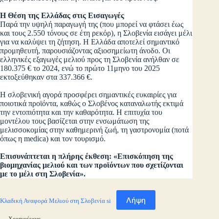
Η Θέση της Ελλάδας στις Εισαγωγές
Παρά την υψηλή παραγωγή της (που μπορεί να φτάσει έως
και τους 2.550 τόνους σε έτη ρεκόρ), η Σλοβενία εισάγει μέλι
για να καλύψει τη ζήτηση. Η Ελλάδα αποτελεί σημαντικό
προμηθευτή, παρουσιάζοντας αξιοσημείωτη άνοδο. Οι
ελληνικές εξαγωγές μελιού προς τη Σλοβενία ανήλθαν σε
180.375 € το 2024, ενώ το πρώτο 11μηνο του 2025
εκτοξεύθηκαν στα 337.366 €.
Η σλοβενική αγορά προσφέρει σημαντικές ευκαιρίες για
ποιοτικά προϊόντα, καθώς ο Σλοβένος καταναλωτής εκτιμά
την εντοπιότητα και την καθαρότητα. Η επιτυχία του
μοντέλου τους βασίζεται στην ενσωμάτωση της
μελισσοκομίας στην καθημερινή ζωή, τη γαστρονομία (ποτά
όπως η medica) και τον τουρισμό.
Επισυνάπτεται η πλήρης έκθεση: «Επισκόπηση της
βιομηχανίας μελιού και των προϊόντων που σχετίζονται
με το μέλι στη Σλοβενία».
Λήψη
Κλαδική Αναφορά Μελιού στη Σλοβενία si