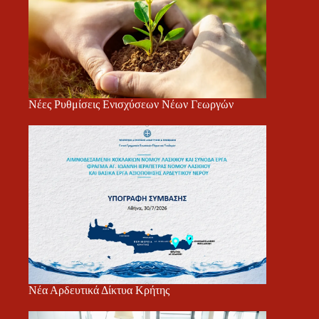
Νέες Ρυθμίσεις Ενισχύσεων Νέων Γεωργών
Νέα Αρδευτικά Δίκτυα Κρήτης