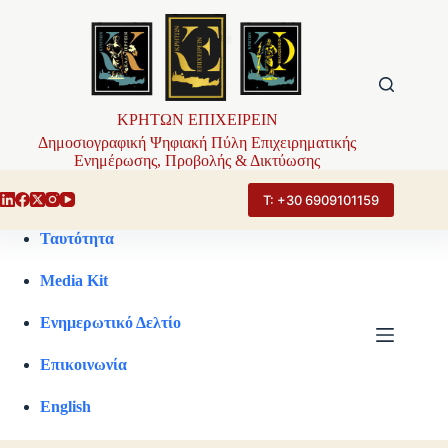
Μετάβαση
στο
περιεχόμενο
ΚΡΗΤΩΝ ΕΠΙΧΕΙΡΕΙΝ
Δημοσιογραφική Ψηφιακή Πύλη Επιχειρηματικής
Ενημέρωσης, Προβολής & Δικτύωσης
Τ: +30 6909101159
Ταυτότητα
Media Kit
Ενημερωτικό Δελτίο
Επικοινωνία
English