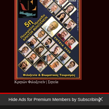
Κρητών Φιλοξενείν | Σητεία
Hide Ads for Premium Members by Subscribing
Copyright © 2026 - Cretan Business | Κρητών Επιχειρείν
Όροι Χρήσης
|
Πολιτική Απορρήτου