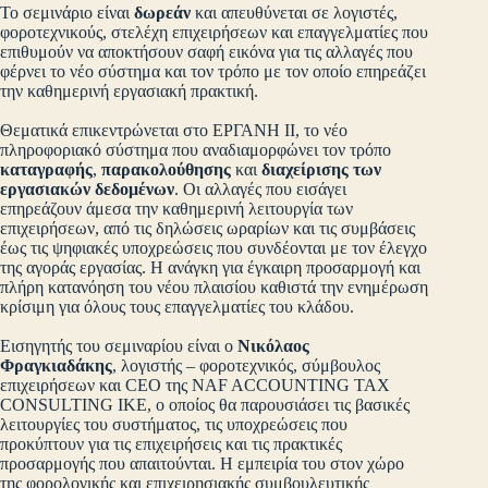
Το σεμινάριο είναι
δωρεάν
και απευθύνεται σε λογιστές,
φοροτεχνικούς, στελέχη επιχειρήσεων και επαγγελματίες που
επιθυμούν να αποκτήσουν σαφή εικόνα για τις αλλαγές που
φέρνει το νέο σύστημα και τον τρόπο με τον οποίο επηρεάζει
την καθημερινή εργασιακή πρακτική.
Θεματικά επικεντρώνεται στο ΕΡΓΑΝΗ ΙΙ, το νέο
πληροφοριακό σύστημα που αναδιαμορφώνει τον τρόπο
καταγραφής
,
παρακολούθησης
και
διαχείρισης των
εργασιακών δεδομένων
. Οι αλλαγές που εισάγει
επηρεάζουν άμεσα την καθημερινή λειτουργία των
επιχειρήσεων, από τις δηλώσεις ωραρίων και τις συμβάσεις
έως τις ψηφιακές υποχρεώσεις που συνδέονται με τον έλεγχο
της αγοράς εργασίας. Η ανάγκη για έγκαιρη προσαρμογή και
πλήρη κατανόηση του νέου πλαισίου καθιστά την ενημέρωση
κρίσιμη για όλους τους επαγγελματίες του κλάδου.
Εισηγητής του σεμιναρίου είναι ο
Νικόλαος
Φραγκιαδάκης
, λογιστής – φοροτεχνικός, σύμβουλος
επιχειρήσεων και CEO της NAF ACCOUNTING TAX
CONSULTING IKE, ο οποίος θα παρουσιάσει τις βασικές
λειτουργίες του συστήματος, τις υποχρεώσεις που
προκύπτουν για τις επιχειρήσεις και τις πρακτικές
προσαρμογής που απαιτούνται. Η εμπειρία του στον χώρο
της φορολογικής και επιχειρησιακής συμβουλευτικής