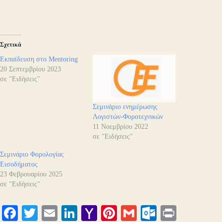
Σχετικά
Εκπαίδευση στο Mentoring
20 Σεπτεμβρίου 2023
σε "Ειδήσεις"
Σεμινάριο ενημέρωσης
Λογιστών-Φοροτεχνικών
11 Νοεμβρίου 2022
σε "Ειδήσεις"
Σεμινάριο Φορολογίας
Εισοδήματος
23 Φεβρουαρίου 2025
σε "Ειδήσεις"
Fa
T
E
Li
Y
Pi
G
O
Pr