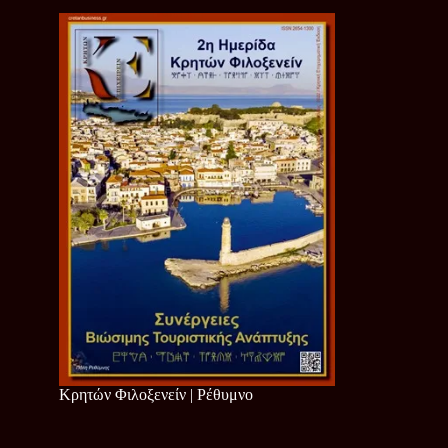
Κρητών Φιλοξενείν | Ρέθυμνο