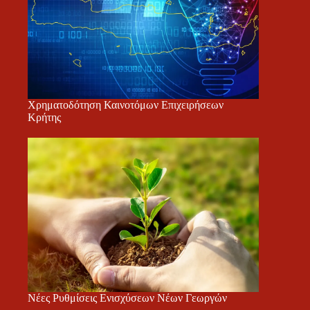
Χρηματοδότηση Καινοτόμων Επιχειρήσεων
Κρήτης
Νέες Ρυθμίσεις Ενισχύσεων Νέων Γεωργών