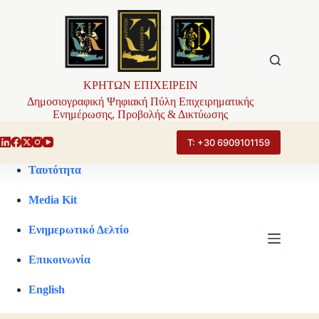
Μετάβαση
στο
περιεχόμενο
ΚΡΗΤΩΝ ΕΠΙΧΕΙΡΕΙΝ
Δημοσιογραφική Ψηφιακή Πύλη Επιχειρηματικής
Ενημέρωσης, Προβολής & Δικτύωσης
Τ: +30 6909101159
Ταυτότητα
Media Kit
Ενημερωτικό Δελτίο
Επικοινωνία
English