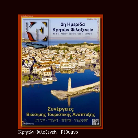
Κρητών Φιλοξενείν | Ρέθυμνο