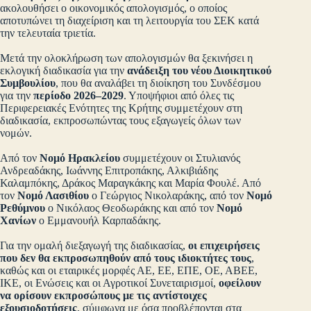
ακολουθήσει ο οικονομικός απολογισμός, ο οποίος
αποτυπώνει τη διαχείριση και τη λειτουργία του ΣΕΚ κατά
την τελευταία τριετία.
Μετά την ολοκλήρωση των απολογισμών θα ξεκινήσει η
εκλογική διαδικασία για την
ανάδειξη του νέου Διοικητικού
Συμβουλίου
, που θα αναλάβει τη διοίκηση του Συνδέσμου
για την
περίοδο 2026–2029
. Υποψήφιοι από όλες τις
Περιφερειακές Ενότητες της Κρήτης συμμετέχουν στη
διαδικασία, εκπροσωπώντας τους εξαγωγείς όλων των
νομών.
Από τον
Νομό Ηρακλείου
συμμετέχουν οι Στυλιανός
Ανδρεαδάκης, Ιωάννης Επιτροπάκης, Αλκιβιάδης
Καλαμπόκης, Δράκος Μαραγκάκης και Μαρία Φουλέ. Από
τον
Νομό Λασιθίου
ο Γεώργιος Νικολαράκης, από τον
Νομό
Ρεθύμνου
ο Νικόλαος Θεοδωράκης και από τον
Νομό
Χανίων
ο Εμμανουήλ Καρπαδάκης.
Για την ομαλή διεξαγωγή της διαδικασίας,
οι επιχειρήσεις
που δεν θα εκπροσωπηθούν από τους ιδιοκτήτες τους
,
καθώς και οι εταιρικές μορφές ΑΕ, ΕΕ, ΕΠΕ, ΟΕ, ΑΒΕΕ,
ΙΚΕ, οι Ενώσεις και οι Αγροτικοί Συνεταιρισμοί,
οφείλουν
να ορίσουν εκπροσώπους με τις αντίστοιχες
εξουσιοδοτήσεις
, σύμφωνα με όσα προβλέπονται στα