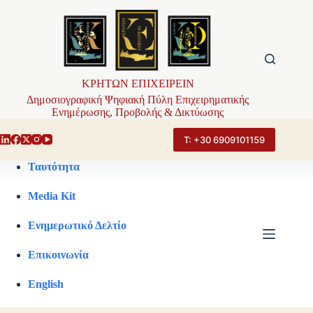
Μετάβαση
στο
περιεχόμενο
ΚΡΗΤΩΝ ΕΠΙΧΕΙΡΕΙΝ
Δημοσιογραφική Ψηφιακή Πύλη Επιχειρηματικής
Ενημέρωσης, Προβολής & Δικτύωσης
Τ: +30 6909101159
Ταυτότητα
Media Kit
Ενημερωτικό Δελτίο
Επικοινωνία
English