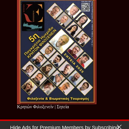
Κρητών Φιλοξενείν | Σητεία
Hide Ads for Premium Members by Subscribing
Copyright © 2026 - Cretan Business | Κρητών Επιχειρείν