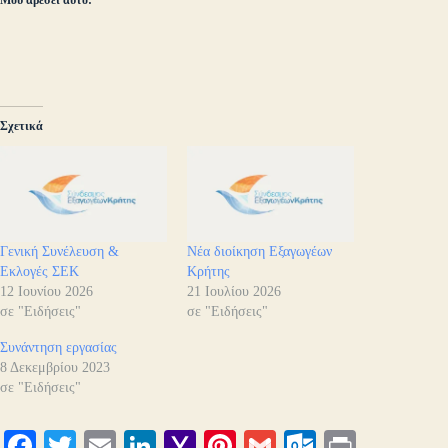
Μου αρέσει αυτό:
Σχετικά
Γενική Συνέλευση &
Νέα διοίκηση Εξαγωγέων
Εκλογές ΣΕΚ
Κρήτης
12 Ιουνίου 2026
21 Ιουλίου 2026
σε "Ειδήσεις"
σε "Ειδήσεις"
Συνάντηση εργασίας
8 Δεκεμβρίου 2023
σε "Ειδήσεις"
Fa
T
E
Li
Y
Pi
G
O
Pr