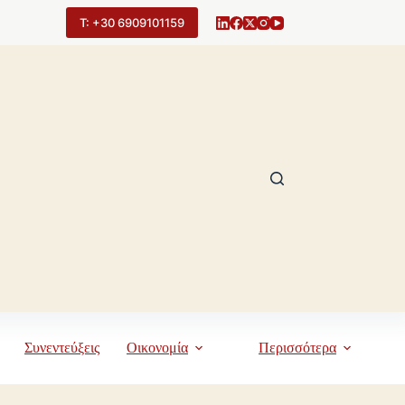
Τ: +30 6909101159
Συνεντεύξεις
Οικονομία
Περισσότερα