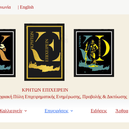
ινωνία
| English
ΚΡΗΤΩΝ ΕΠΙΧΕΙΡΕΙΝ
φιακή Πύλη Επιχειρηματικής Ενημέρωσης, Προβολής & Δικτύωσης
Καλλιεργείν
Επιχειρήσεις
Ειδήσεις
Άρθρα