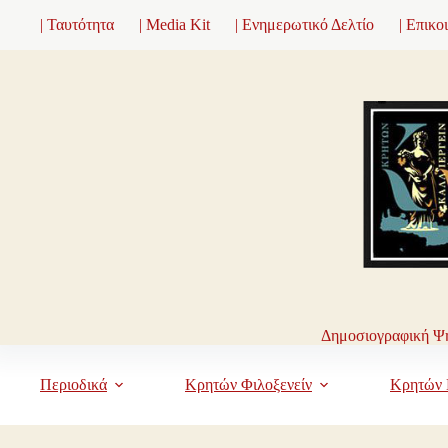
Μετάβαση
| Ταυτότητα
| Media Kit
| Ενημερωτικό Δελτίο
| Επικο
στο
περιεχόμενο
Δημοσιογραφική Ψη
Περιοδικά
Κρητών Φιλοξενείν
Κρητών 