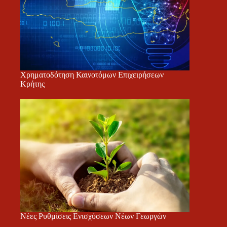
Χρηματοδότηση Καινοτόμων Επιχειρήσεων
Κρήτης
Νέες Ρυθμίσεις Ενισχύσεων Νέων Γεωργών