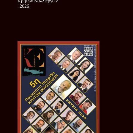
Κρητών Καλλιεργείν
| 2026