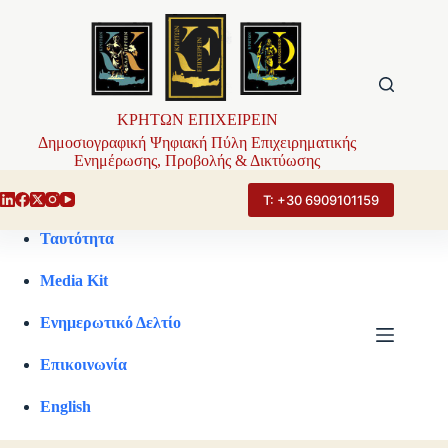
Μετάβαση
στο
περιεχόμενο
ΚΡΗΤΩΝ ΕΠΙΧΕΙΡΕΙΝ
Δημοσιογραφική Ψηφιακή Πύλη Επιχειρηματικής
Ενημέρωσης, Προβολής & Δικτύωσης
Τ: +30 6909101159
Ταυτότητα
Media Kit
Ενημερωτικό Δελτίο
Επικοινωνία
English