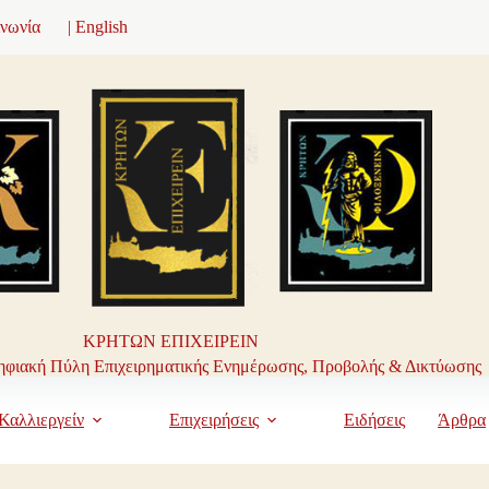
ινωνία
| English
ΚΡΗΤΩΝ ΕΠΙΧΕΙΡΕΙΝ
φιακή Πύλη Επιχειρηματικής Ενημέρωσης, Προβολής & Δικτύωσης
Καλλιεργείν
Επιχειρήσεις
Ειδήσεις
Άρθρα