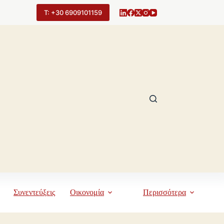
Τ: +30 6909101159
Συνεντεύξεις
Οικονομία
Περισσότερα