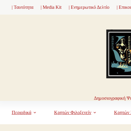
Μετάβαση
| Ταυτότητα
| Media Kit
| Ενημερωτικό Δελτίο
| Επικο
στο
περιεχόμενο
Δημοσιογραφική Ψη
Περιοδικά
Κρητών Φιλοξενείν
Κρητών 