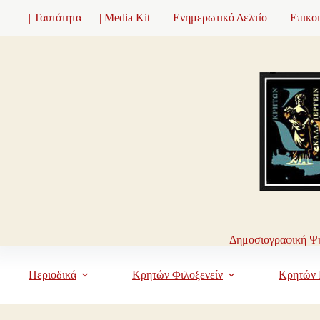
Μετάβαση
| Ταυτότητα
| Media Kit
| Ενημερωτικό Δελτίο
| Επικο
στο
περιεχόμενο
Δημοσιογραφική Ψη
Περιοδικά
Κρητών Φιλοξενείν
Κρητών 