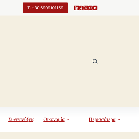
Τ: +30 6909101159
Συνεντεύξεις
Οικονομία
Περισσότερα