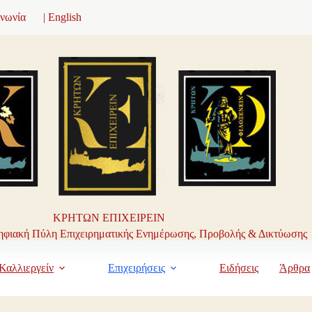
ινωνία
| English
ΚΡΗΤΩΝ ΕΠΙΧΕΙΡΕΙΝ
φιακή Πύλη Επιχειρηματικής Ενημέρωσης, Προβολής & Δικτύωσης
Καλλιεργείν
Επιχειρήσεις
Ειδήσεις
Άρθρα