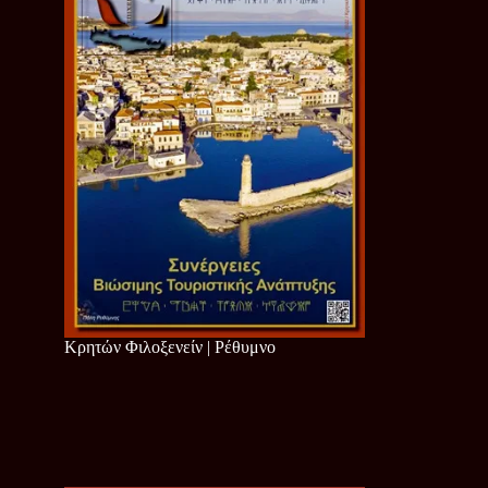
Κρητών Φιλοξενείν | Ρέθυμνο