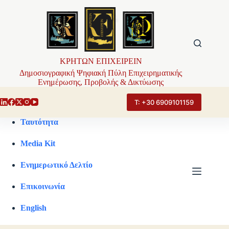
Μετάβαση
στο
περιεχόμενο
ΚΡΗΤΩΝ ΕΠΙΧΕΙΡΕΙΝ
Δημοσιογραφική Ψηφιακή Πύλη Επιχειρηματικής
Ενημέρωσης, Προβολής & Δικτύωσης
Τ: +30 6909101159
Ταυτότητα
Media Kit
Ενημερωτικό Δελτίο
Επικοινωνία
English