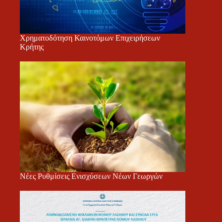
Χρηματοδότηση Καινοτόμων Επιχειρήσεων
Κρήτης
Νέες Ρυθμίσεις Ενισχύσεων Νέων Γεωργών