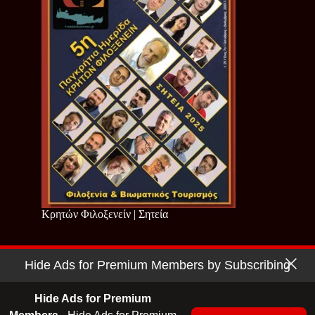
Κρητών Φιλοξενείν | Σητεία
Hide Ads for Premium Members by Subscribing
Copyright © 2026 - Cretan Business | Κρητών Επιχειρείν
Όροι Χρήσης
|
Πολιτική Απορρήτου
Hide Ads for Premium