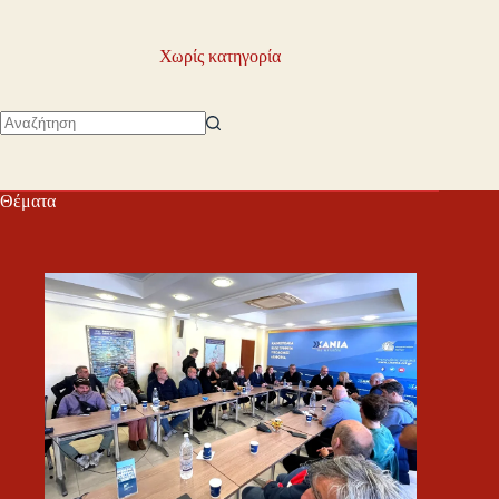
Χωρίς κατηγορία
No
results
Θέματα