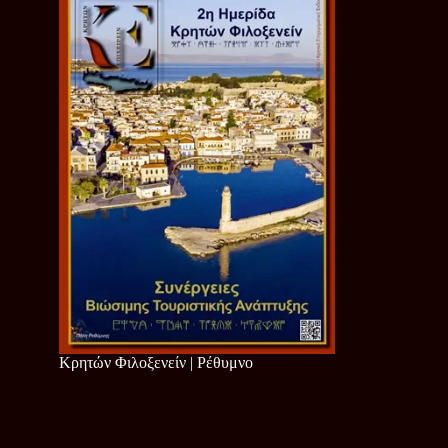
Κρητών Φιλοξενείν | Ρέθυμνο