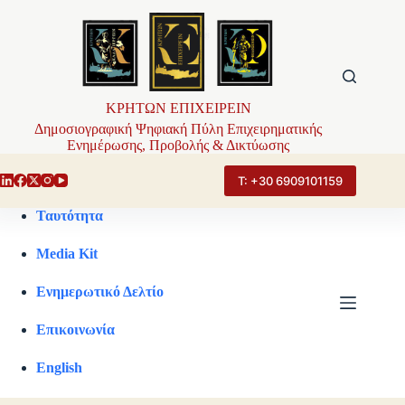
Μετάβαση
στο
περιεχόμενο
ΚΡΗΤΩΝ ΕΠΙΧΕΙΡΕΙΝ
Δημοσιογραφική Ψηφιακή Πύλη Επιχειρηματικής
Ενημέρωσης, Προβολής & Δικτύωσης
Τ: +30 6909101159
Ταυτότητα
Media Kit
Ενημερωτικό Δελτίο
Επικοινωνία
English