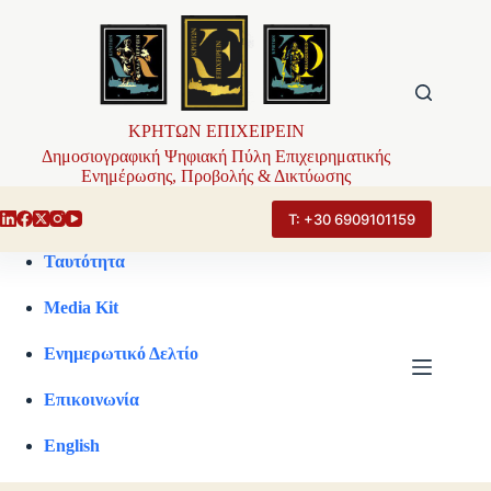
Μετάβαση
στο
περιεχόμενο
ΚΡΗΤΩΝ ΕΠΙΧΕΙΡΕΙΝ
Δημοσιογραφική Ψηφιακή Πύλη Επιχειρηματικής
Ενημέρωσης, Προβολής & Δικτύωσης
Τ: +30 6909101159
Ταυτότητα
Media Kit
Ενημερωτικό Δελτίο
Επικοινωνία
English