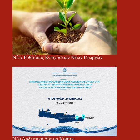
Νέες Ρυθμίσεις Ενισχύσεων Νέων Γεωργών
Νέα Αρδευτικά Δίκτυα Κρήτης