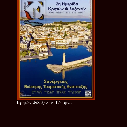
Κρητών Φιλοξενείν | Ρέθυμνο