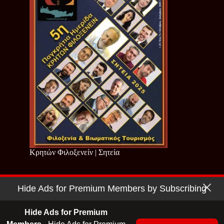
Κρητών Φιλοξενείν | Σητεία
Hide Ads for Premium Members by Subscribing
Copyright © 2026 - Cretan Business | Κρητών Επιχειρείν
Όροι Χρήσης
|
Πολιτική Απορρήτου
Hide Ads for Premium