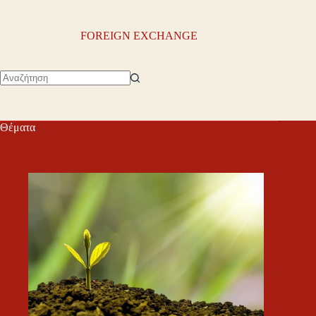
FOREIGN EXCHANGE
No
results
Θέματα