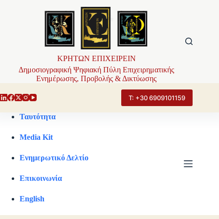
Μετάβαση
στο
περιεχόμενο
ΚΡΗΤΩΝ ΕΠΙΧΕΙΡΕΙΝ
Δημοσιογραφική Ψηφιακή Πύλη Επιχειρηματικής
Ενημέρωσης, Προβολής & Δικτύωσης
Τ: +30 6909101159
Ταυτότητα
Media Kit
Ενημερωτικό Δελτίο
Επικοινωνία
English